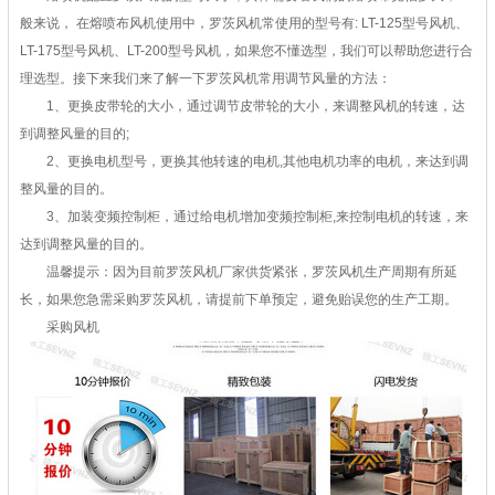
般来说， 在熔喷布风机使用中，罗茨风机常使用的型号有: LT-125型号风机、
LT-175型号风机、LT-200型号风机，如果您不懂选型，我们可以帮助您进行合
理选型。接下来我们来了解一下罗茨风机常用调节风量的方法：
1、更换皮带轮的大小，通过调节皮带轮的大小，来调整风机的转速，达
到调整风量的目的;
2、更换电机型号，更换其他转速的电机,其他电机功率的电机，来达到调
整风量的目的。
3、加装变频控制柜，通过给电机增加变频控制柜,来控制电机的转速，来
达到调整风量的目的。
温馨提示：因为目前罗茨风机厂家供货紧张，罗茨风机生产周期有所延
长，如果您急需采购罗茨风机，请提前下单预定，避免贻误您的生产工期。
采购风机