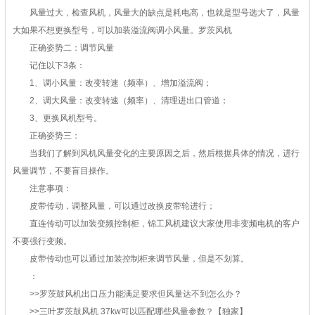
风量过大，检查风机，风量大的缺点是耗电高，也就是型号选大了，风量
大如果不想更换型号，可以加装溢流阀调小风量。罗茨风机
正确姿势二：调节风量
记住以下3条：
1、调小风量：改变转速（频率）、增加溢流阀；
2、调大风量：改变转速（频率）、清理进出口管道；
3、更换风机型号。
正确姿势三：
当我们了解到风机风量变化的主要原因之后，然后根据具体的情况，进行
风量调节，不要盲目操作。
注意事项：
皮带传动，调整风量，可以通过改换皮带轮进行；
直连传动可以加装变频控制柜，锦工风机建议大家使用非变频电机的客户
不要强行变频。
皮带传动也可以通过加装控制柜来调节风量，但是不划算。
：
>>罗茨鼓风机出口压力能满足要求但风量达不到怎么办？
>>三叶罗茨鼓风机 37kw可以匹配哪些风量参数？【独家】