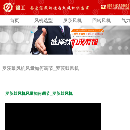
首页
风机选型
罗茨风机
回转风机
气
罗茨鼓风机风量如何调节_罗茨鼓风机
罗茨鼓风机风量如何调节_罗茨鼓风机