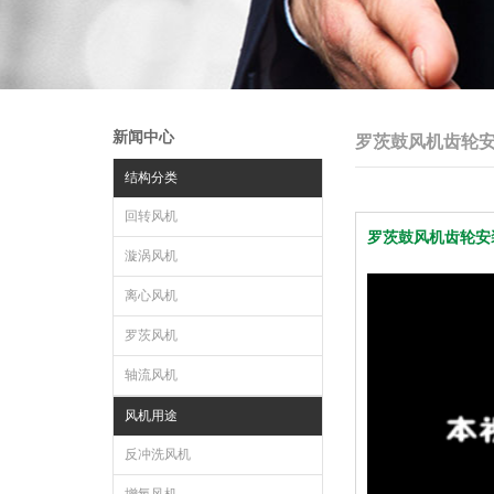
新闻中心
罗茨鼓风机齿轮安
结构分类
回转风机
罗茨鼓风机齿轮安
漩涡风机
离心风机
罗茨风机
轴流风机
风机用途
反冲洗风机