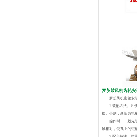
罗茨鼓风机齿轮安
罗茨风机齿轮安
1.装配方法。凡使
换。否则，新旧齿轮
操作时，一般先装主
轴相对，使孔上的键
2.配合特性。罗茨