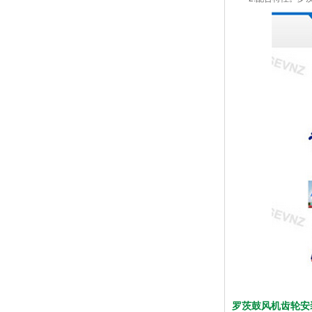
罗茨鼓风机齿轮安