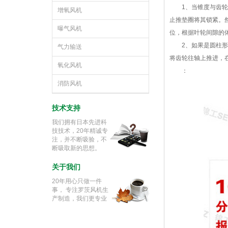
1、当锥度与齿轮和
增氧风机
止推垫圈将其锁紧。
曝气风机
位，根据叶轮间隙的
2、如果是圆柱形匹
气力输送
将齿轮往轴上推进，
氧化风机
：
消防风机
技术支持
我们拥有日本先进科
技技术，20年精诚专
注，并不断吸验，不
断吸取新的思想。
关于我们
20年用心只做一件
事， 专注罗茨风机生
产制造，我们更专业