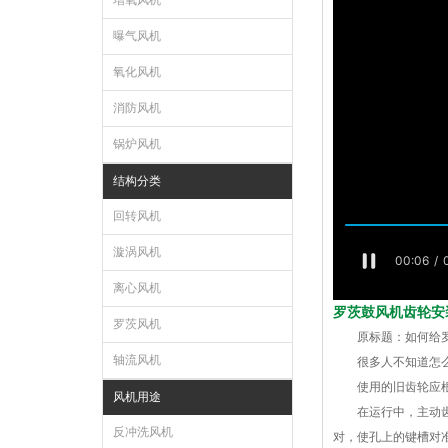
增氧风机
曝气风机
氧化风机
消防风机
锅炉风机
结构分类
回转风机
漩涡风机
离心风机
罗茨鼓风机齿轮安
罗茨风机
原标题：如何给罗
轴流风机
很多人不知道怎么给
使用的旧齿轮应根据
风机用途
在运行中，主动齿轮
反冲洗风机
对，使孔上的键槽对