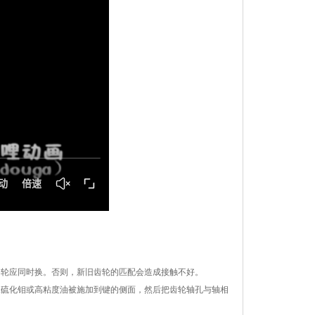
轮应同时换。否则，新旧齿轮的匹配会造成接触不好。
硫化钼或高粘度油被施加到键的侧面，然后把齿轮轴孔与轴相