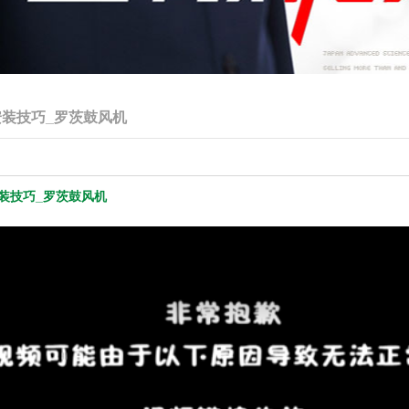
装技巧_罗茨鼓风机
装技巧_罗茨鼓风机