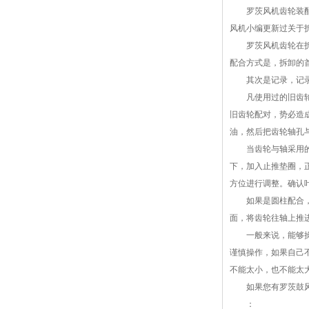
罗茨风机齿轮装配一
风机小编更新过关于
罗茨风机齿轮在拆卸
配合方式是，拆卸的
其次是记录，记录是
凡使用过的旧齿轮，
旧齿轮配对，势必造
油，然后把齿轮轴孔
当齿轮与轴采用的锥
下，加入止推垫圈，
方位进行调整。确认
如果是圆柱配合，由
面，将齿轮往轴上推
一般来说，能够操作
谨慎操作，如果自己
不能太小，也不能太
如果您有罗茨鼓风机
：