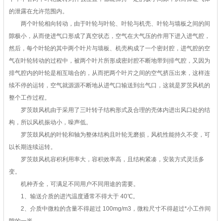
的泄露在允许范围内。
两个叶轮相向转动，由于叶轮与叶轮、叶轮与机壳、叶轮与墙板之间的间
隙极小，从而使进气口形成了真空状态，空气在大气压的作用下进入进气腔，
然后，每个叶轮的其中两个叶片与墙板、机壳构成了一个密封腔，进气腔的空
气在叶轮转动的过程中，被两个叶片所形成密封腔不断地带到排气腔，又因为
排气腔内的叶轮是相互啮合的，从而把两个叶片之间的空气挤压出来，这样连
续不停的运转，空气就源源不断地从进气口输送到出气口，这就是罗茨风机的
整个工作过程。
罗茨鼓风机由于采用了三叶转子结构形式及合理的壳体内进出风口处的结
构，所以风机振动小，噪声低。
罗茨鼓风机的叶轮和轴为整体结构且叶轮无磨损，风机性能持久不变，可
以长期连续运转。
罗茨鼓风机容积利用率大，容积效率高，且结构紧凑，安装方式灵活多
变。
机种齐全，可满足不同用户不同用途的需要。
1、输送介质的进汽温度通常不得大于 40℃。
2、介质中微粒的含量不得超过 100mg/m3，微粒尺寸不得超过*小工作间