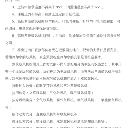
隙的一半。
3、运转中轴承温度不得高于 95℃，润滑油温度不高于 65℃。
4、使用压力不得高于铭牌上规定的升压范围。
5、高压罗茨鼓风机叶轮与机壳、叶轮与侧板、叶轮与叶轮间隙在出厂时
已调好，重新装配时要保证该间隙。
6、高压罗茨鼓风机运行时，主油箱、副油箱油位必须在油位计两条红线
之间。
7、检查进出口联接部位有无忘记紧固的地方，配管的支承件是否完备。
需用冷却水的鼓风机、真空泵要检查冷却水的安装是否符合要求。
罗茨鼓风机按照其工作方式的不同可以粗略分为单级与双级之分，其中只
有一个压缩级的鼓风机，我们称之为单级鼓风机，而将两台单级鼓风机串联起
来，对气体连续进行两次压缩的鼓风机我们称之为双级鼓风机。
按叶轮头数分：两叶罗茨鼓风机和三叶罗茨鼓风机；
按用途分：立窑鼓风机、气化鼓风机、曝气鼓风机等；
按介质种类分：空气鼓风机、煤气鼓风机、氢气鼓风机、二氧化硫鼓风机
等；
按传动方式分：直联鼓风机和带联鼓风机等；
按冷却方式分：空冷鼓风机、水冷鼓风机和逆流冷却鼓风机等；