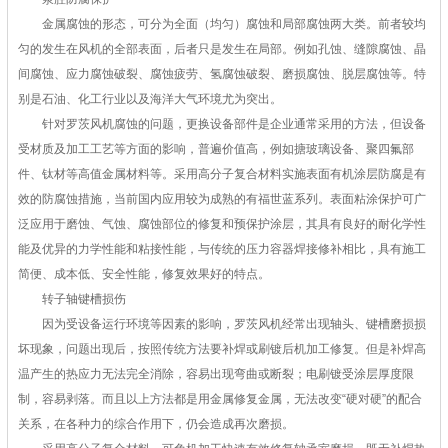
金属腐蚀的形态，可分为全面（均匀）腐蚀和局部腐蚀两大类。前者较均
匀的发生在风机的全部表面，后者只是发生在局部。例如孔蚀、缝隙腐蚀、晶
间腐蚀、应力腐蚀破裂、腐蚀疲劳、氢腐蚀破裂、磨损腐蚀、脱层腐蚀等。特
别是石油、化工行业以及海洋大气环境尤为突出。
针对罗茨风机腐蚀的问题，更换设备部件是企业通常采用的方法，但设备
受材质及加工工艺等方面的影响，普遍价值高，例如搪玻璃设备、聚四氟部
件、钛材等高值金属材料等。采用高分子复合材料实施表面有机涂层防腐是有
效的防腐蚀措施，当前国内应用较为成熟的有福世蓝系列。表面粘涂保护可广
泛应用于磨蚀、气蚀、腐蚀部位的修复和预保护涂层，其具有良好的耐化学性
能及优异的力学性能和粘接性能，与传统的压力容器焊接修补相比，具有施工
简便、成本低、安全性能，修复效果好的特点。
转子轴键槽损伤
因为受设备运行环境等因素的影响，罗茨风机经常出现轴头、键槽磨损损
坏现象，问题出现后，按照传统方法要补焊或刷镀后机加工修复。但是补焊高
温产生的热应力无法完全消除，容易出现弯曲或断裂；电刷镀受涂层厚度限
制，容易剥落。而且以上方法都是用金属修复金属，无法改变“硬对硬”的配合
关系，在各种力的综合作用下，仍会造成再次磨损。