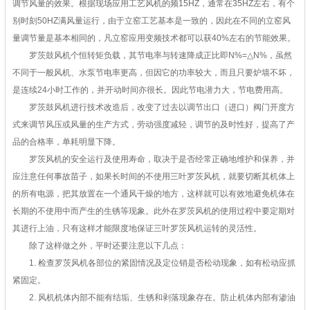
调节风量的效果。根据现场应用工艺风机的频15HZ，通常在35HZ左右，有个
别时刻50HZ满风量运行，由于立窑工艺基本是一致的，因此在不同的立窑风
量调节量是基本相同的，凡立窑应用变频技术都可以获40%左右的节能效果。
罗茨鼓风机个恒转矩负载，其节电率与转速降成正比即N%=△N%，虽然
不同于一般风机、水泵节电率更高，但因它的功率较大，而且只要炉墙不坏，
是连续24小时工作的，并开动时间亦很长。因此节电潜力大，节电费用高。
罗茨鼓风机进行技术改造后，改变了过去以调节出口（进口）阀门开度方
式来调节风压或风量的生产方式，劳动强度减轻，调节的及时性好，提高了产
品的合格率，单耗明显下降。
罗茨风机的安全运行及使用寿命，取决于是否经常正确地维护和保养，并
应注意任何事故苗子，如果长时间的不使用三叶罗茨风机，就要切断其机体上
的所有电源，把其放置在一个通风干燥的地方，这样就可以有效地避免机体在
长期的不使用中而产生的生锈等现象。此外在罗茨风机的使用过程中要定期对
其进行上油，只有这样才能限度地保证三叶罗茨风机运转的灵活性。
除了这样做之外，平时还要注意以下几点：
1. 检查罗茨风机各部位的紧固情况及定位销是否松动现象，如有松动应抓
紧固定。
2. 风机机体内部不能有结垢、生锈和剥落现象存在。防止机体内部有渗油