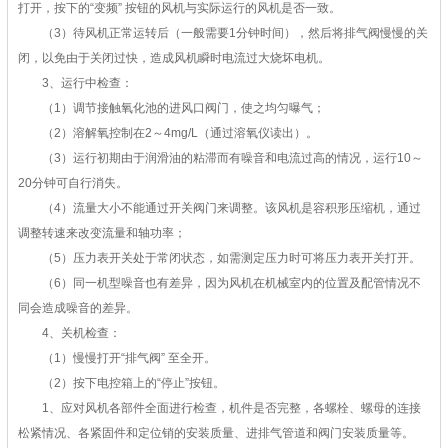
打开，按下的“变频” 按钮的风机与实际运行的风机是否一致。
（3）待风机正常运转后（一般需要1分钟时间），然后将排气阀慢慢的关
闭，以免由于关闭过快，造成风机瞬时电流过大烧坏电机。
3、运行中检查：
（1）调节接触氧化池的进风口阀门，使之均匀曝气；
（2）溶解氧控制在2～4mg/L（通过溶氧仪读出）。
（3）运行初期由于润滑油的粘滞而有噪音和电流过高的情况，运行10～
20分钟可自行消失。
（4）流量大小不能通过开关阀门来调整。该风机是容积形压缩机，通过
调整转速来改变流量和轴功率；
（5）压力表开关处于常闭状态，如需测定压力时可将压力表开关打开。
（6）同一机型噪音也有差异，因为风机在机械室内的位置及配管情况不
同会造成噪音的差异。
4、关机检查：
（1）慢慢打开“排气阀” 至全开。
（2）按下电控箱上的“停止”按钮。
1、应对风机各部件全面进行检查，机件是否完整，各螺栓、螺母的连接
松紧情况、各紧固件和定位销的安装质量、进排气管道和阀门安装质量等。