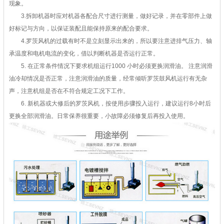
现象。
3.拆卸机器时应对机器各配合尺寸进行测量，做好记录，并在零部件上做
好标记与方向，以保证装配且能保持原来的配合要求。
4.罗茨风机的过载有时不是立刻显示出来的，所以要注意进排气压力、轴
承温度和电机电流的变化，借以判断机器是否运行正常。
5. 在正常条件情况下要求机组运行1000 小时必须更换润滑油。 注意润滑
油冷却情况是否正常，注意润滑油的质量，经常倾听罗茨鼓风机运行有无杂
声，注意机组是否在不符合规定工况下工作。
6. 新机器或大修后的罗茨风机，按使用步骤投入运行，建议运行8小时后
更换全部润滑油。日常保养很重要，小故障必须修复后再投入使用。