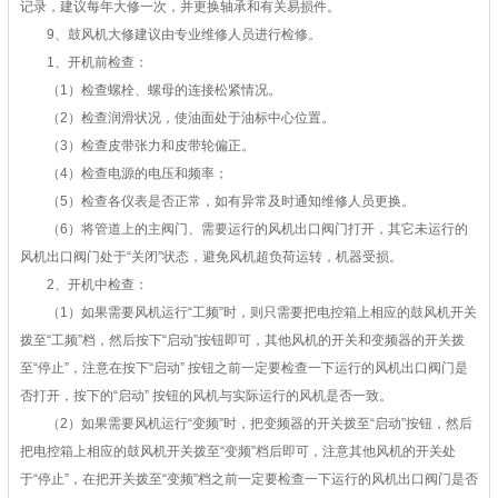
记录，建议每年大修一次，并更换轴承和有关易损件。
9、鼓风机大修建议由专业维修人员进行检修。
1、开机前检查：
（1）检查螺栓、螺母的连接松紧情况。
（2）检查润滑状况，使油面处于油标中心位置。
（3）检查皮带张力和皮带轮偏正。
（4）检查电源的电压和频率；
（5）检查各仪表是否正常，如有异常及时通知维修人员更换。
（6）将管道上的主阀门、需要运行的风机出口阀门打开，其它未运行的
风机出口阀门处于“关闭”状态，避免风机超负荷运转，机器受损。
2、开机中检查：
（1）如果需要风机运行“工频”时，则只需要把电控箱上相应的鼓风机开关
拨至“工频”档，然后按下“启动”按钮即可，其他风机的开关和变频器的开关拨
至“停止”，注意在按下“启动” 按钮之前一定要检查一下运行的风机出口阀门是
否打开，按下的“启动” 按钮的风机与实际运行的风机是否一致。
（2）如果需要风机运行“变频”时，把变频器的开关拨至“启动”按钮，然后
把电控箱上相应的鼓风机开关拨至“变频”档后即可，注意其他风机的开关处
于“停止”，在把开关拨至“变频”档之前一定要检查一下运行的风机出口阀门是否