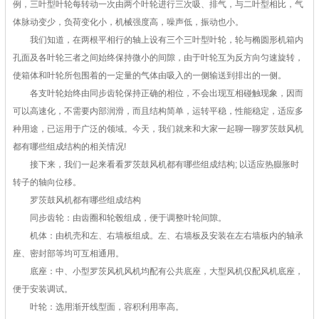
例，三叶型叶轮每转动一次由两个叶轮进行三次吸、排气，与二叶型相比，气
体脉动变少，负荷变化小，机械强度高，噪声低，振动也小。
我们知道，在两根平相行的轴上设有三个三叶型叶轮，轮与椭圆形机箱内
孔面及各叶轮三者之间始终保持微小的间隙，由于叶轮互为反方向匀速旋转，
使箱体和叶轮所包围着的一定量的气体由吸入的一侧输送到排出的一侧。
各支叶轮始终由同步齿轮保持正确的相位，不会出现互相碰触现象，因而
可以高速化，不需要内部润滑，而且结构简单，运转平稳，性能稳定，适应多
种用途，已运用于广泛的领域。今天，我们就来和大家一起聊一聊罗茨鼓风机
都有哪些组成结构的相关情况!
接下来，我们一起来看看罗茨鼓风机都有哪些组成结构; 以适应热臌胀时
转子的轴向位移。
罗茨鼓风机都有哪些组成结构
同步齿轮：由齿圈和轮毂组成，便于调整叶轮间隙。
机体：由机壳和左、右墙板组成。左、右墙板及安装在左右墙板内的轴承
座、密封部等均可互相通用。
底座：中、小型罗茨风机风机均配有公共底座，大型风机仅配风机底座，
便于安装调试。
叶轮：选用渐开线型面，容积利用率高。