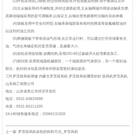
(2)叶轮采用灰口铸铁,经过特殊热处理,叶轮装配前经静,动平衡调试完毕
(3)主从轴采用45号钢制造,并经过调质处理,主从轴两端均用滚动轴承支撑,
其驱动端端采用的是可调轴承,以保证主,从轴在受热膨胀时沿轴向自由伸展.
(4)墙板采用中空全封闭型,在轴承座端部装有相对的两道骨架氟橡胶油封
以达到封油之目的.
(5)两侧墙板下带有排油气丝堵,在正常运行时，可以通过打开丝堵看有无
油、气排出来确定机封是否泄漏，及漏量大小。
(6)齿轮采用齿轮毂,齿圈结构,采用20Cr经过渗碳淬火处理磨齿加工.
(7)密封部:采用双端面机械密封，一个端面密封气体部分，另一个密封油
部分。机封的冷却及润滑有外部设置密封液站提供.
三叶罗茨鼓风机维修 内蒙古罗茨鼓风机 罗茨鼓风机哪里的好 鼓风机罗茨风机
山东锦工有限公司
地址：山东省章丘市经济开发区
电话：0531-83825699
传真：0531-83211205
24小时销售服务电话：15066131928
上一篇:
罗茨鼓风机齿轮的拆卸方法_罗茨风机