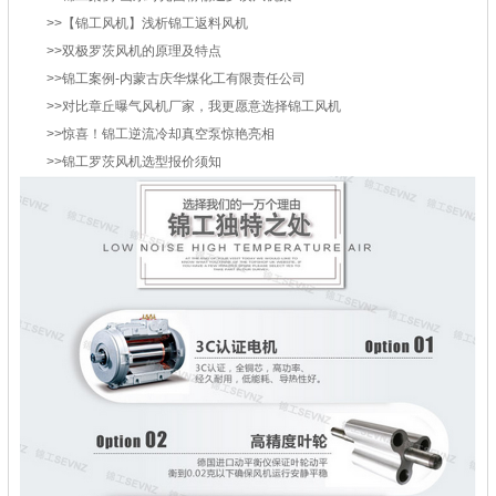
>>【锦工风机】浅析锦工返料风机
>>双极罗茨风机的原理及特点
>>锦工案例-内蒙古庆华煤化工有限责任公司
>>对比章丘曝气风机厂家，我更愿意选择锦工风机
>>惊喜！锦工逆流冷却真空泵惊艳亮相
>>锦工罗茨风机选型报价须知