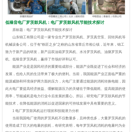
低噪音电厂罗茨鼓风机：电厂罗茨鼓风机节能技术探讨
原标题：电厂罗茨鼓风机节能技术探讨
山东锦工有限公司是一家专业生产罗茨鼓风机、罗茨真空泵、回转风机等
机械设备公司，位于有“铁匠之乡”之称的山东省章丘市相公镇，近年来，锦工
致力于新产品的研发，新产品双油箱罗茨风机、水冷罗茨风机、油驱罗茨风
机、低噪音罗茨风机，赢得了市场好评和认可。
能源产业是是国民经济的重要组成部分，能源产业既促进了社会和经济的
发展，也给人民的生活带来了极大的便利。当前，我国能源产业正面临严重的
能源威胁和环境保护两方面的压力，火电厂主要通过能源的消耗转换电能，因
此火电厂要提高经济效益、缓解能源压力的关键在于降低能耗、提高能源的使
用率，节能减耗是电力行业今后发展的重心。所以，研究电厂罗茨鼓风机的节
能技术，在降低能源的消耗以促进国家的可持续发展中具有重要的意义。
1 电厂罗茨鼓风机运行现状和技能潜力分析
当前我国电厂使用的罗茨风机不仅数量多，且种类也多，大量罗茨风机的
使用造成了巨大的电量的损耗，有研究表明，每年罗茨风机消耗的电量约为全