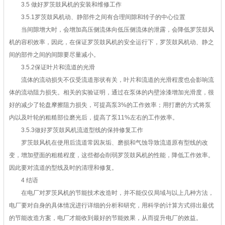
3.5 做好罗茨鼓风机的安装和维修工作
3.5.1罗茨鼓风机动、静部件之间有合理间隙和转子的中心位置
当间隙增大时，会增加高压侧流体向低压侧流体的泄露，会降低罗茨鼓风
机的容积效率，因此，在保证罗茨鼓风机的安全运行下，罗茨鼓风机动、静之
间的部件之间的间隙要尽量减小。
3.5.2保证叶片和流道的光滑
流体的流动损失不仅受流道形状有关，叶片和流道的光滑程度也会影响流
体的流动阻力损失。相关的实验证明，通过在泵体的内壁涂漆增加光滑度，很
好的减少了轮盘摩擦阻力损失，可提高泵3%的工作效率；用打磨的方式将泵
内以及叶轮的粗糙部位磨光后，提高了泵11%左右的工作效率。
3.5.3做好罗茨鼓风机流道型线的保持修复工作
罗茨鼓风机在使用后流道常因灰垢、磨损和气蚀导致流道原有型线的改
变，增加壁面的粗糙程度，这些都会削弱罗茨鼓风机的性能，降低工作效率。
因此要对流道的型线及时的清理和修复。
4 结语
在电厂对罗茨风机的节能技术改造时，并不能仅仅局域与以上几种方法，
电厂要对自身的具体情况进行详细的分析和研究，用科学的计算方式得出最优
的节能改造方案，电厂才能收到最好的节能效果，从而提升电厂的效益。