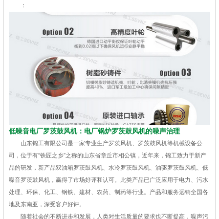
：
低噪音电厂罗茨鼓风机：电厂锅炉罗茨鼓风机的噪声治理
山东锦工有限公司是一家专业生产罗茨风机、罗茨鼓风机等机械设备公
司，位于有“铁匠之乡”之称的山东省章丘市相公镇，近年来，锦工致力于新产
品的研发，新产品双油箱罗茨鼓风机、水冷罗茨鼓风机、油驱罗茨鼓风机、低
噪音罗茨鼓风机，赢得了市场好评和认可。此类产品已广泛应用于电力、污水
处理、环保、化工、钢铁、建材、农药、制药等行业。产品和服务远销全国各
地及东南亚，深受客户好评。
随着社会的不断进步和发展，人类对生活质量的要求也不断提高，噪声污