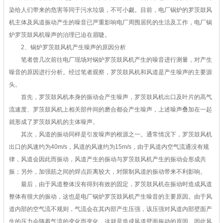
染给人们带来的危害等同于污水垃圾，不可小觑。目前，电厂锅炉的罗茨鼓风
机主体及风道振动产生的噪音已严重影响电厂周围居民的生活及工作，电厂锅
炉罗茨鼓风机噪声的治理已迫在眉睫。
2、锅炉罗茨鼓风机产生噪声的原因分析
笔者曾几次前往电厂现场对锅炉罗茨鼓风机产生的噪音进行测量，对产生
噪音的原因进行分析。经过笔者观察，罗茨鼓风机和风道是产生噪声的主要源
头。
首先，罗茨鼓风机本身的振动会产生噪声，罗茨鼓风机出口及叶片的高气
流速度、罗茨鼓风机上相关部件间的磨合都会产生噪声，上述噪声叠加在一起
就形成了罗茨鼓风机的主体噪声。
其次，风道的振动同样是引发噪声的根源之一。通常情况下，罗茨鼓风机
出口的风速约为40m/s，风道的风速约为15m/s，由于风道内空气流通没有规
律，风道会因此而振动，风道产生的振动与罗茨鼓风机产生的振动会形成共
振；另外，加强筋之间的焊点距离较大，对限制风道的振动带来不利影响。
最后，由于风道整体没有得到有效的固定，罗茨鼓风机在振动时造成风道
整体有很大的振动，这也是电厂锅炉罗茨鼓风机产生噪音的主要原因。由于风
道内部的空气流不规则，气流会在其内部产生压强，该压强对风道内部壁面产
生的压力会随着气流的变化而变化，这就是造成风道壁面振动的原因。因此风