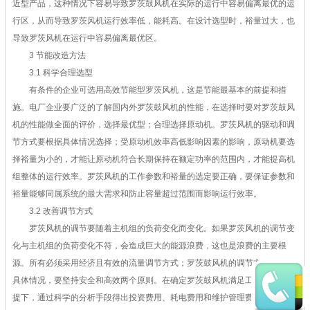
近型产品，这种情况下容易导致罗茨鼓风机在实际的运行中容易偏离最优的运
行区，从而导致罗茨风机运行效率低，能耗高。在设计选型时，裕量过大，也
导致罗茨风机在运行中容易偏离最优区。
3 节能改造方法
3.1 科学合理选型
有条件的企业可选用高效节能型罗茨风机，这是节能最基本的前提和措
施。电厂企业要广泛的了解国内外罗茨鼓风机的性能，在选择时要对罗茨鼓风
机的性能做全面的评价，选择最优型；合理选择原动机。罗茨风机的驱动和调
节方式要根据具体情况选择；受原动机效率高低影响因素的影响，原动机要选
择裕量为小的，才能让原动机符合长期保持在额定功率的范围内，才能提高机
组整体的运行效率。罗茨风机的工作参数和裕量的选定要正确，要保证参数和
裕量能够同属系统的最大需求和防止容量超过范围而影响运行效率。
3.2 改善调节方式
罗茨风机的调节要随着主机组的负荷变化而变化。如果罗茨风机的调节变
化与主机组的负荷变化不符，会造成巨大的能源浪费，这也是浪费的主要根
源。所有必须采用经济且有效的流量调节方式；罗茨鼓风机的调节方式要依据
具体情况，要坚持安全和高效两个原则。在确定罗茨鼓风机满足工作需求的前
提下，通过科学的分析手段得出投资费用、耗电费用和维护管理费用的最低方