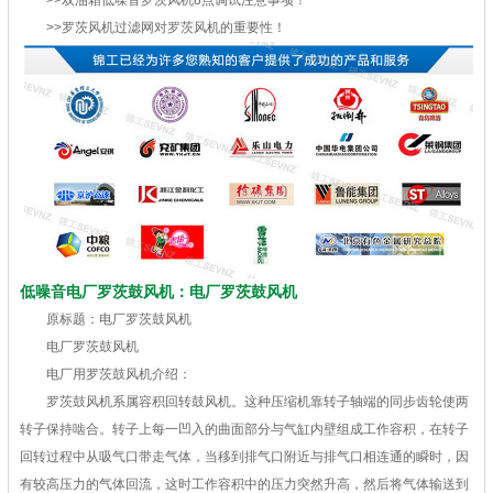
>>双油箱低噪音罗茨风机8点调试注意事项！
>>罗茨风机过滤网对罗茨风机的重要性！
低噪音电厂罗茨鼓风机：电厂罗茨鼓风机
原标题：电厂罗茨鼓风机
电厂罗茨鼓风机
电厂用罗茨鼓风机介绍：
罗茨鼓风机系属容积回转鼓风机。这种压缩机靠转子轴端的同步齿轮使两
转子保持啮合。转子上每一凹入的曲面部分与气缸内壁组成工作容积，在转子
回转过程中从吸气口带走气体，当移到排气口附近与排气口相连通的瞬时，因
有较高压力的气体回流，这时工作容积中的压力突然升高，然后将气体输送到