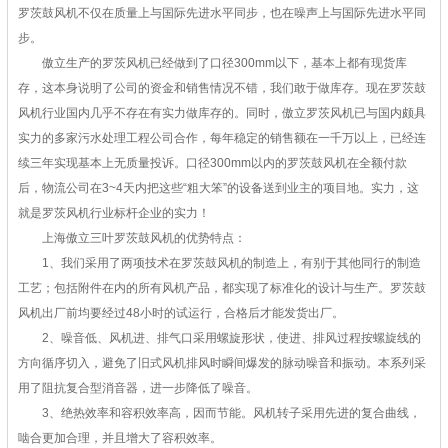
罗茨鼓风机不仅在质量上与国际先进水平同步，也在噪声上与国际先进水平同
步。
傲立生产的罗茨风机已经做到了口径300mm以下，基本上都有现货库
存，这本身说明了公司的资金和销售情况不错，我们敢于做库存。现在罗茨鼓
风机行业国内几乎不存在有实力做库存的。同时，傲立罗茨风机已与国内颇具
实力的多家污水处理工程公司合作，每年稳定的销售额在一千万以上，已经连
续三年实现基本上无质量投诉。口径300mm以内的罗茨鼓风机在全额付款
后，物流公司在3~4天内把这些“粗大笨”的设备送到业主的项目地。实力，这
就是罗茨风机行业标杆企业的实力！
上海傲立三叶罗茨鼓风机的优势特点：
1、我们采用了两项技术在罗茨鼓风机的制造上，有别于其他同行的制造
工艺；包括附件在内的所有风机产品，都实现了标准化的设计与生产。罗茨鼓
风机出厂前均要经过48小时的试运行，合格后才能发货出厂。
2、噪音低、风机进、排气口采用螺旋形状，使进、排风过程按螺旋线的
方向循序切入，避免了旧式风机排风时瞬间爆发的脉动噪音和振动。本系列采
用了阻抗复合型消音器，进一步降低了噪音。
3、绝热效率和容积效率高，因而节能。风机转子采用先进的复合曲线，
啮合更加合理，并且增大了容积效率。