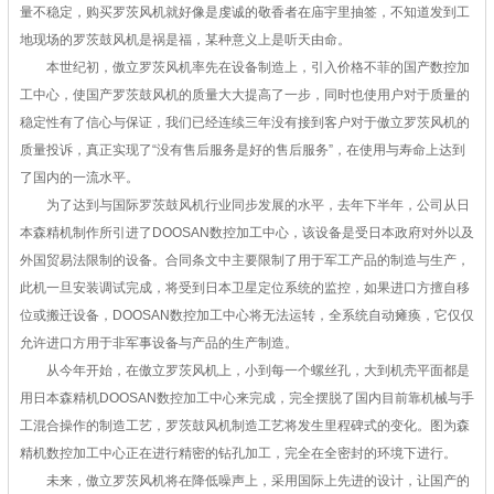
量不稳定，购买罗茨风机就好像是虔诚的敬香者在庙宇里抽签，不知道发到工
地现场的罗茨鼓风机是祸是福，某种意义上是听天由命。
本世纪初，傲立罗茨风机率先在设备制造上，引入价格不菲的国产数控加
工中心，使国产罗茨鼓风机的质量大大提高了一步，同时也使用户对于质量的
稳定性有了信心与保证，我们已经连续三年没有接到客户对于傲立罗茨风机的
质量投诉，真正实现了“没有售后服务是好的售后服务”，在使用与寿命上达到
了国内的一流水平。
为了达到与国际罗茨鼓风机行业同步发展的水平，去年下半年，公司从日
本森精机制作所引进了DOOSAN数控加工中心，该设备是受日本政府对外以及
外国贸易法限制的设备。合同条文中主要限制了用于军工产品的制造与生产，
此机一旦安装调试完成，将受到日本卫星定位系统的监控，如果进口方擅自移
位或搬迁设备，DOOSAN数控加工中心将无法运转，全系统自动瘫痪，它仅仅
允许进口方用于非军事设备与产品的生产制造。
从今年开始，在傲立罗茨风机上，小到每一个螺丝孔，大到机壳平面都是
用日本森精机DOOSAN数控加工中心来完成，完全摆脱了国内目前靠机械与手
工混合操作的制造工艺，罗茨鼓风机制造工艺将发生里程碑式的变化。图为森
精机数控加工中心正在进行精密的钻孔加工，完全在全密封的环境下进行。
未来，傲立罗茨风机将在降低噪声上，采用国际上先进的设计，让国产的