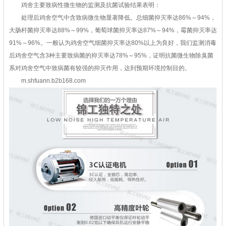
鸡舍主要致病性微生物的监测及抗菌试验结果表明：
处理后鸡舍空气中含致病微生物显著降低。总细菌抑灭率达86%～94%，
大肠杆菌抑灭率达88%～99%，葡萄球菌抑灭率达87%～94%，霉菌抑灭率达
91%～96%。一般认为鸡舍空气细菌抑灭率达80%以上为良好，我们监测消毒
后鸡舍空气含3种主要致病菌的抑灭率达78%～95%，证明抗菌微生物除臭菌
系对鸡舍空气中致病菌有较强的抑灭作用，达到预期环境控制目的。
m.shfuann.b2b168.com