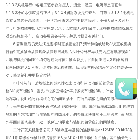
3.1.3.2风机运行中各项工艺参数如压力、流量、温度、电流等是否正常；
3.1.3.3冷却水供应是否正常；3.1.3.4润滑系统是否正常、可靠；3.1.3.5电机电
流有无异常升高等等。上述各项检查内容中出现故障时，操作人员应及时处
理，排除故障并如实填写原始记录；若故障无法排除时，应根据故障情况采取
适当措施如停车、启动备用设备等等，并及时报告有关部门。
6.若调整后仍无法满足要求时更换齿轮副7.清除异物或结块8.调直或更换
新轴9.更换轴承故障现象故障原因处理方法叶轮外径与机壳内壁有摩擦现象1.
叶轮与机壳的间隙不均匀超过允许值2.轴承磨损，径向间隙过大3.轴承磨损，
径向间隙过大1.检查、调整间隙2.检查前、后墙板与机壳结合的定位销是否松
动，修复销孔并更换定位销
3.叶轮与前、后墙板之间的间隙在主动轴和从动轴的前轴承座上有紧固螺
栓A和调节螺栓B，当先拧松紧固螺栓A再拧紧调节螺栓B时，叶轮就会向驱动
端移动，使叶轮与前墙板之间的间隙减小，而与后墙板之间的间隙增加：反
之，当先松开调节螺栓B再拧紧紧固螺栓A时，则叶轮将远离驱动端，叶轮与前
墙板的间隙增加而与后墙板的间隙减小。调整后应使轴承座上的法兰与前墙板
外平面的距离基本一致，以保证轴承座与墙板的轴承座孔的同轴度。
二叶罗茨风机销售公司,7.6轴承座与基架的连接螺栓×○12M36-10.hh78轴
锁8.1锁紧螺栓×○油脂根据需要接头为M10×1用手动注油注油，其注油量为左