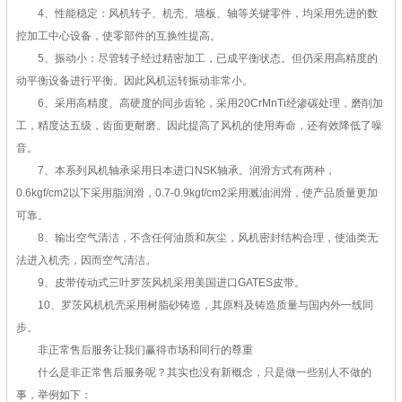
4、性能稳定：风机转子、机壳、墙板、轴等关键零件，均采用先进的数
控加工中心设备，使零部件的互换性提高。
5、振动小：尽管转子经过精密加工，已成平衡状态。但仍采用高精度的
动平衡设备进行平衡。因此风机运转振动非常小。
6、采用高精度、高硬度的同步齿轮，采用20CrMnTi经渗碳处理，磨削加
工，精度达五级，齿面更耐磨。因此提高了风机的使用寿命，还有效降低了噪
音。
7、本系列风机轴承采用日本进口NSK轴承。润滑方式有两种，
0.6kgf/cm2以下采用脂润滑，0.7-0.9kgf/cm2采用溅油润滑，使产品质量更加
可靠。
8、输出空气清洁，不含任何油质和灰尘，风机密封结构合理，使油类无
法进入机壳，因而空气清洁。
9、皮带传动式三叶罗茨风机采用美国进口GATES皮带。
10、罗茨风机机壳采用树脂砂铸造，其原料及铸造质量与国内外一线同
步。
非正常售后服务让我们赢得市场和同行的尊重
什么是非正常售后服务呢？其实也没有新概念，只是做一些别人不做的
事，举例如下：