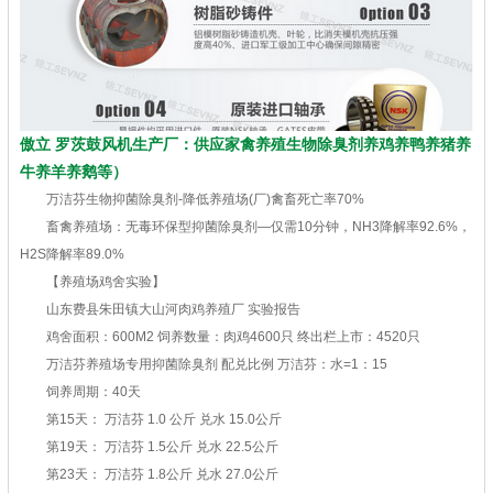
傲立 罗茨鼓风机生产厂：供应家禽养殖生物除臭剂养鸡养鸭养猪养
牛养羊养鹅等）
万洁芬生物抑菌除臭剂-降低养殖场(厂)禽畜死亡率70%
畜禽养殖场：无毒环保型抑菌除臭剂—仅需10分钟，NH3降解率92.6%，
H2S降解率89.0%
【养殖场鸡舍实验】
山东费县朱田镇大山河肉鸡养殖厂 实验报告
鸡舍面积：600M2 饲养数量：肉鸡4600只 终出栏上市：4520只
万洁芬养殖场专用抑菌除臭剂 配兑比例 万洁芬：水=1：15
饲养周期：40天
第15天： 万洁芬 1.0 公斤 兑水 15.0公斤
第19天： 万洁芬 1.5公斤 兑水 22.5公斤
第23天： 万洁芬 1.8公斤 兑水 27.0公斤