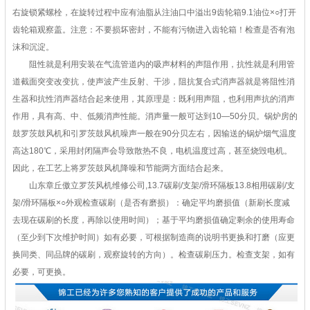
右旋锁紧螺栓，在旋转过程中应有油脂从注油口中溢出9齿轮箱9.1油位×○打开
齿轮箱观察盖。注意：不要损坏密封，不能有污物进入齿轮箱！检查是否有泡
沫和沉淀。
阻性就是利用安装在气流管道内的吸声材料的声阻作用，抗性就是利用管
道截面突变改变抗，使声波产生反射、干涉，阻抗复合式消声器就是将阻性消
生器和抗性消声器结合起来使用，其原理是：既利用声阻，也利用声抗的消声
作用，具有高、中、低频消声性能。消声量一般可达到10―50分贝。锅炉房的
鼓罗茨鼓风机和引罗茨鼓风机噪声一般在90分贝左右，因输送的锅炉烟气温度
高达180℃，采用封闭隔声会导致散热不良，电机温度过高，甚至烧毁电机。
因此，在工艺上将罗茨鼓风机降噪和节能两方面结合起来。
山东章丘傲立罗茨风机维修公司,13.7碳刷/支架/滑环隔板13.8相用碳刷/支
架/滑环隔板×○外观检查碳刷（是否有磨损）：确定平均磨损值（新刷长度减
去现在碳刷的长度，再除以使用时间）；基于平均磨损值确定剩余的使用寿命
（至少到下次维护时间）如有必要，可根据制造商的说明书更换和打磨（应更
换同类、同品牌的碳刷，观察旋转的方向）。检查碳刷压力。检查支架，如有
必要，可更换。