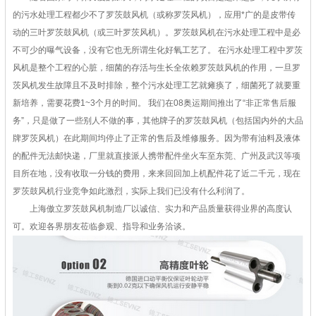
的污水处理工程都少不了罗茨鼓风机（或称罗茨风机），应用*广的是皮带传
动的三叶罗茨鼓风机（或三叶罗茨风机）。罗茨鼓风机在污水处理工程中是必
不可少的曝气设备，没有它也无所谓生化好氧工艺了。 在污水处理工程中罗茨
风机是整个工程的心脏，细菌的存活与生长全依赖罗茨鼓风机的作用，一旦罗
茨风机发生故障且不及时排除，整个污水处理工艺就瘫痪了，细菌死了就要重
新培养，需要花费1~3个月的时间。 我们在08奥运期间推出了“非正常售后服
务”，只是做了一些别人不做的事，其他牌子的罗茨鼓风机（包括国内外的大品
牌罗茨风机）在此期间均停止了正常的售后及维修服务。因为带有油料及液体
的配件无法邮快递，厂里就直接派人携带配件坐火车至东莞、广州及武汉等项
目所在地，没有收取一分钱的费用，来来回回加上机配件花了近二千元，现在
罗茨鼓风机行业竞争如此激烈，实际上我们已没有什么利润了。
上海傲立罗茨鼓风机制造厂以诚信、实力和产品质量获得业界的高度认
可。欢迎各界朋友莅临参观、指导和业务洽谈。