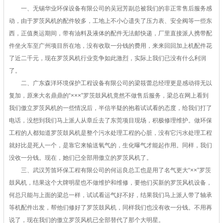
一、无锡华业环保设备有限公司的吴冠芳副总被我们的非正常售后服务感
动，由于罗茨风机的配件较多，工地上不小心遗失了压力表、安全阀等一些东
西，正值奥运期间，带有油料及液体的配件无法邮快递，厂里直接派人携带配
件坐火车至广州项目所在地，没有收取一分钱的费用，来来回回加上机配件花
了近二千元，现在罗茨风机行业竞争如此激烈，实际上我们已没有什么利润
了。
二、广东森洋环境保护工程设备有限公司的梁筱蕾总经理更是感动得无以
复加，原来大名鼎鼎的“×××”罗茨鼓风机竟然不做售后服务，梁总在网上看到
我们傲立罗茨风机的一些情况后，半信半疑的抱着试试看的态度，给我们打了
电话，没想到我们马上派人从章丘去了东莞项目现场，积极修理维护。做环保
工程的人都知道罗茨鼓风机是整个污水处理工程的心脏，没有它污水处理工程
就好比是死人一个，是靠它来输送氧气的，生化曝气才能起作用。同样，我们
没收一分钱。现在，她们已全部用傲立的罗茨风机了。
三、武汉芳笛环保工程有限公司的何运良总工也是用了名气更大“××”罗茨
鼓风机，结果这个大牌明星也不做维护和维修，要他们买新的罗茨风机设备，
何总只能与上面的梁总一样，试试看运气好不好，结果我们马上派人带了轴承
等机配件出发，帮他们修好了罗茨鼓风机，同样我们也没有收一分钱。不用再
说了，现在我们的傲立罗茨风机已全部替代了那个大明星。