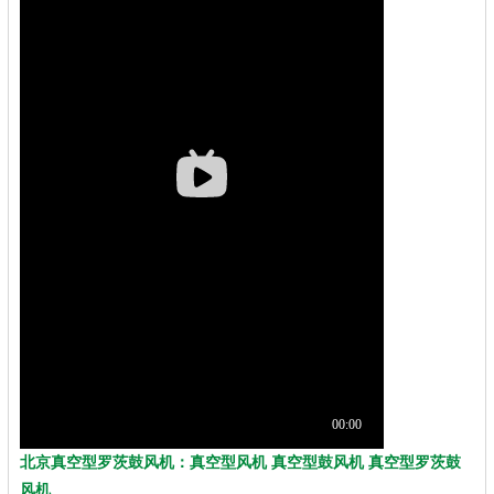
北京真空型罗茨鼓风机：真空型风机 真空型鼓风机 真空型罗茨鼓
风机