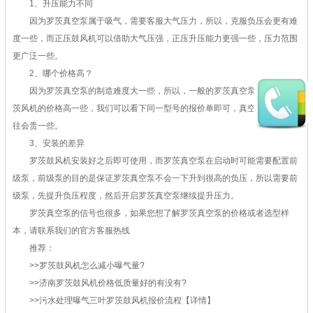
1、升压能力不同
因为罗茨真空泵属于吸气，需要客服大气压力，所以，克服负压会更有难
度一些，而正压鼓风机可以借助大气压强，正压升压能力更强一些，压力范围
更广泛一些。
2、哪个价格高？
因为罗茨真空泵的制造难度大一些，所以，一般的罗茨真空泵价格会比罗
茨风机的价格高一些，我们可以看下同一型号的报价单即可，真空泵的价格往
往会贵一些。
3、安装的差异
罗茨鼓风机安装好之后即可使用，而罗茨真空泵在启动时可能需要配置前
级泵，前级泵的目的是保证罗茨真空泵不会一下升到很高的负压，所以需要前
级泵，先提升负压程度，然后开启罗茨真空泵继续提升压力。
罗茨真空泵的信号也很多，如果您想了解罗茨真空泵的价格或者选型样
本，请联系我们的官方客服热线
推荐：
>>罗茨鼓风机怎么减小曝气量?
>>济南罗茨鼓风机价格低质量好的有没有?
>>污水处理曝气三叶罗茨鼓风机报价流程【详情】