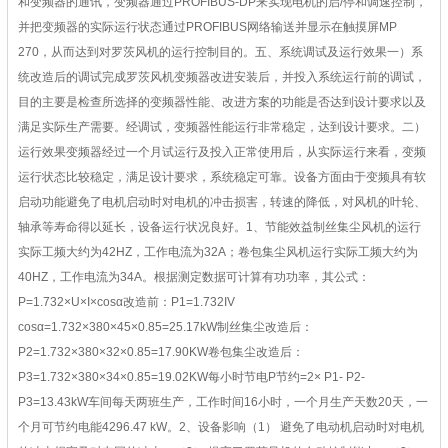
和变频器的通讯，变频器通过PROFIBUS-DP来实现电机的启/停和调速控制，
并把变频器的实际运行状态通过PROFIBUS网络输送并显示在触摸屏MP
270，从而达到对罗茨风机的运行控制目的。五、系统调试及运行效果一）系
统改造后的调试完成罗茨风机变频器改进安装后，并投入系统运行前的调试，
目的主要是检查所选择的变频器性能、改进方案的功能是否达到设计要求以及
满足实际生产需要。经调试，变频器性能运行非常稳定，达到设计要求。二）
运行效果变频器经过一个月试运行及投入正常使用后，从实际运行来看，变频
运行状态比较稳定，满足设计要求，系统稳定可靠。设备方面由于变频具有软
启动功能避免了电机启动时对电机的冲击损害，转速的降低，对风机的叶轮、
轴承等寿命得以延长，设备运行状况良好。1、节能效益制丝集尘风机的运行
实际工频大约为42HZ，工作电流为32A；卷包集尘风机运行实际工频大约为
40HZ，工作电流为34A。根据测定数据可计算有功功率，其公式：
P=1.732×U×I×cosα改造前：P1=1.732IV
cosα=1.732×380×45×0.85=25.17kW制丝集尘改造后：
P2=1.732×380×32×0.85=17.90KW卷包集尘改造后：
P3=1.732×380×34×0.85=19.02KW每小时节电P节约=2× P1- P2-
P3=13.43kW车间每天两班生产，工作时间16小时，一个月生产天数20天，一
个月可节约电能4296.47 kW。2、设备影响（1） 避免了电动机启动时对电机