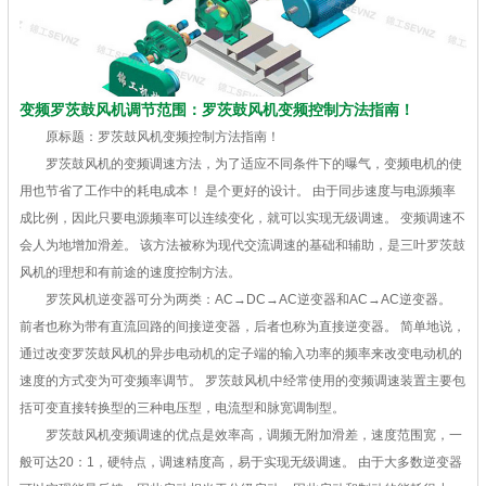
变频罗茨鼓风机调节范围：罗茨鼓风机变频控制方法指南！
原标题：罗茨鼓风机变频控制方法指南！
罗茨鼓风机的变频调速方法，为了适应不同条件下的曝气，变频电机的使
用也节省了工作中的耗电成本！ 是个更好的设计。 由于同步速度与电源频率
成比例，因此只要电源频率可以连续变化，就可以实现无级调速。 变频调速不
会人为地增加滑差。 该方法被称为现代交流调速的基础和辅助，是三叶罗茨鼓
风机的理想和有前途的速度控制方法。
罗茨风机逆变器可分为两类：AC→DC→AC逆变器和AC→AC逆变器。
前者也称为带有直流回路的间接逆变器，后者也称为直接逆变器。 简单地说，
通过改变罗茨鼓风机的异步电动机的定子端的输入功率的频率来改变电动机的
速度的方式变为可变频率调节。 罗茨鼓风机中经常使用的变频调速装置主要包
括可变直接转换型的三种电压型，电流型和脉宽调制型。
罗茨鼓风机变频调速的优点是效率高，调频无附加滑差，速度范围宽，一
般可达20：1，硬特点，调速精度高，易于实现无级调速。 由于大多数逆变器