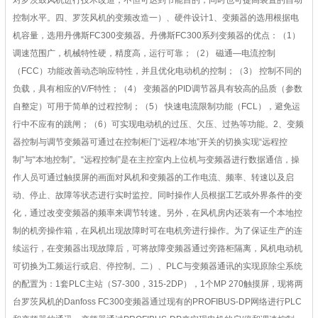
对罗茨鼓风机进行技术改造，不但可达到节能目的，同时也可提高装置的自动
控制水平。四、罗茨风机的变频改造一）、硬件设计1、变频器的选用根据电
机容量，选用丹佛斯FC300变频器。丹佛斯FC300系列变频器的优点：（1）
调速范围广，机械特性硬，精度高，运行可靠；（2） 磁通―电流控制
（FCC）功能改善动态响应特性，并且优化电动机的控制；（3） 控制不同的
负载，具有相应的V/F特性；（4） 变频器的PID调节器具有较高的品质（参数
自整定）可用于简单的过程控制；（5） 快速电流限制功能（FCL），避免运
行中不应有的跳闸；（6）可实现电动机的过压、欠压、过热等功能。2、变频
器控制与调节变频器可通过在控制柜门“远程/本地”开关的切换实现“远程控
制”与“本地控制”。“远程控制”是在主控室内上位机与变频器进行数据通信，操
作人员可通过触摸屏的画面对风机和变频器的工作电流、频率、转速以及启
动、停止、故障等状态进行实时监控。同时操作人员根据工艺或外界条件的变
化，通过改变变频器的频率来调节转速。另外，在风机房内还装有一个本地控
制的机旁操作箱，在风机出现故障时可在电机旁进行操作。为了保证生产的连
续运行，在变频器出现故障后，可将故障变频器通过旁路柜隔离，风机电动机
可切换为工频运行或启、停控制。二）、PLC与变频器通讯的实现原除尘系统
的配置为：1套PLC主站（S7-300，315-2DP），1个MP 270触摸屏，现将两
台罗茨风机的Danfoss FC300变频器通过现有的PROFIBUS-DP网络进行PLC