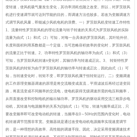
变转速，使风机吸气量发生变化，其功率消耗也随之改变。所以，对罗茨鼓风
机进行变速调节就可达到节能的目的，而调速方法也较多。若改为变频调速方
式调节风机风量，即能减少风机电耗的浪费。一）罗茨鼓风机变转速工作特性
1、流量特性罗茨鼓风机的理论流量与转子转速的关系式为罗茨鼓风机的实际
流量为由式（1）和式（2）可知，对每一台具体的罗茨鼓风机，其叶轮外径、
长度和面积利用系数都是一个定值，当可忽略容积效率的变化时，罗茨鼓风机
的流量正比于转速。2、功率特性罗茨鼓风机的轴功率为由式（1）和式（3）
可知，当罗茨鼓风机转速n变化时，其轴功率与转速成正比。3、 转矩特性罗
茨鼓风机的转矩为由于罗茨鼓风机的轴功率与转速成正比，因此由式（1）可
知，当转速变化时，转矩不变，即罗茨鼓风机属于恒转矩运行。二）变频调速
的工作原理变频器调速的原理是将交流顺变成直流，平滑滤波后再经过逆变回
路，将直流变成不同频率的交流电，使电机获得无级调速所需的电压和频率，
从而直接改变和控制电机的输出轴功率。罗茨风机的驱动采用交流三相异步电
动机，其转速与电源频率的关系为[3]由式（1）可知，转速与频率成正比，只
要改变频率即可改变电动机的转速，当频率在0～50Hz的范围内变化时，电动
机转速调节范围非常宽。变频器就是通过改变电动机电源频率实现速度调节
的，是一种理想的高效率、高性能的调速手段。因此，决定采用变频调速技术