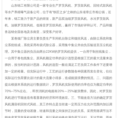
山东锦工有限公司是一家专业生产罗茨风机、罗茨鼓风机、回转式鼓风机
等水产养殖曝气设备公司，位于有“铁匠之乡”之称的山东省章丘市相公镇，近
年来，锦工致力于新产品的研发，新产品双油箱罗茨鼓风机、水冷罗茨鼓风
机、油驱罗茨鼓风机、低噪音罗茨鼓风机，赢得了市场好评和认可。产品和服
务远销全国各地及东南亚，深受客户好评。
某卷烟厂除尘房主要负责生产车间机台除尘和烟丝风送，由除尘系统和集
尘系统组成，系统采用布袋式除尘器，采用集中集尘并由负压输送至压尘机处
理。其中集尘器的负压由两台22KW的罗茨风机提供，一台用于制丝线集尘，
一台用于卷包线集尘。原风机额定功率的设计选型是根据工艺的最大流量来选
择的，按当时的设计思路，风机的选型一般在满足工艺负荷工作条件下还要增
加一定的裕量。但实际运行中，工艺的运行参数随各种因素而发生变化，往往
实际运行负荷要比设计的最大流量小得多，造成能源浪费的情况。二、问题的
提出根据本系统的运行数据统计，罗茨风机实际使用的功率也仅为额定功率的
70%–75%左右。，即所消耗的电能有20%～25%被浪费掉。因此，对罗茨鼓
风机进行节能改造有着显著的经济和环境效应。三、节能改造方法的确定罗茨
风机属容积回转式风机，其工作特点是当转速一定而压力在允许范围内加以调
节时，流量的变动甚微，转速和流量之间保持正比的关系。采用旁路调节法不
能改变罗茨鼓风机的吸气量，所以风机始终在满负荷下运行，无法节能。而改