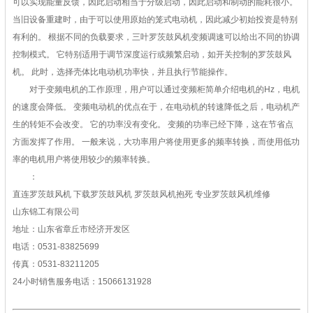
可以实现能量反馈，因此启动相当于分级启动，因此启动和制动的能耗很小。
当旧设备重建时，由于可以使用原始的笼式电动机，因此减少初始投资是特别
有利的。 根据不同的负载要求，三叶罗茨鼓风机变频调速可以给出不同的协调
控制模式。 它特别适用于调节深度运行或频繁启动，如开关控制的罗茨鼓风
机。 此时，选择壳体比电动机功率快，并且执行节能操作。
对于变频电机的工作原理，用户可以通过变频柜简单介绍电机的Hz，电机
的速度会降低。 变频电动机的优点在于，在电动机的转速降低之后，电动机产
生的转矩不会改变。 它的功率没有变化。 变频的功率已经下降，这在节省点
方面发挥了作用。 一般来说，大功率用户将使用更多的频率转换，而使用低功
率的电机用户将使用较少的频率转换。
：
直连罗茨鼓风机 下载罗茨鼓风机 罗茨鼓风机抱死 专业罗茨鼓风机维修
山东锦工有限公司
地址：山东省章丘市经济开发区
电话：0531-83825699
传真：0531-83211205
24小时销售服务电话：15066131928