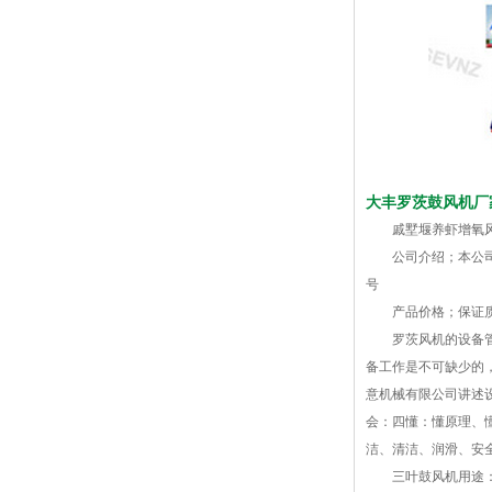
大丰罗茨鼓风机厂
戚墅堰养虾增氧风
公司介绍；本公司专
号
产品价格；保证质
罗茨风机的设备管理
备工作是不可缺少的
意机械有限公司讲述
会：四懂：懂原理、
洁、清洁、润滑、安
三叶鼓风机用途：用