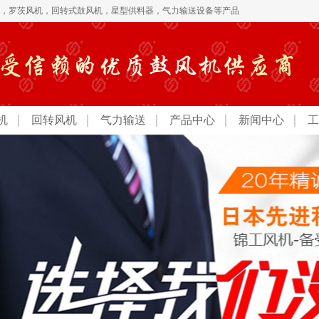
，
罗茨风机
，
回转式鼓风机
，
星型供料器，气力输送设备
等产品
机
回转风机
气力输送
产品中心
新闻中心
工