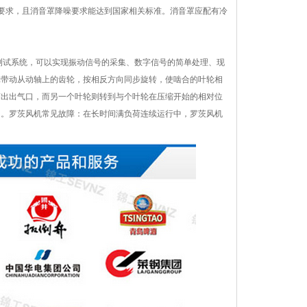
要求，且消音罩降噪要求能达到国家相关标准。消音罩应配有冷
测试系统，可以实现振动信号的采集、数字信号的简单处理、现
轮带动从动轴上的齿轮，按相反方向同步旋转，使啮合的叶轮相
挤出出气口，而另一个叶轮则转到与个叶轮在压缩开始的相对位
的。罗茨风机常见故障：在长时间满负荷连续运行中，罗茨风机