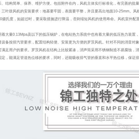
长、结构简单、保养、维护方便。包括附件在内，风机主体实行标准化，有完善的批量生
。三叶鼓风机的安装要求：地基要牢固，表面要平整，并且要高出地面10-25mm。
40摄氏度，如超过时，要采取措施进行降温，否则缩短风机的使用寿命。风机室外配
大量0.13Mpa及以下的低压锅炉，在电站热力系统中也有着大量的低压热力装置
述设备按排汽管要求，配置结构轻便、安装更为方便的罗茨风机。针对不同的消音对象，
可满足用户的要求。罗茨风机在结构上比较紧凑，消声筒采用不锈钢制造不易腐蚀，
固定，能满足管道热位移的要求，同时，还能吸收排气管的垂直和水平热位移，保证