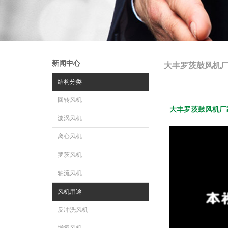
新闻中心
大丰罗茨鼓风机厂
结构分类
回转风机
大丰罗茨鼓风机厂
漩涡风机
离心风机
罗茨风机
轴流风机
风机用途
反冲洗风机