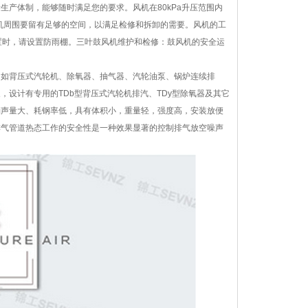
产体制，能够随时满足您的要求。风机在80kPa升压范围内
风机周围要留有足够的空间，以满足检修和拆卸的需要。风机的工
置时，请设置防雨棚。三叶鼓风机维护和检修：鼓风机的安全运
，如背压式汽轮机、除氧器、抽气器、汽轮油泵、锅炉连续排
设计有专用的TDb型背压式汽轮机排汽、TDy型除氧器及其它
消声量大、耗钢率低，具有体积小，重量轻，强度高，安装放便
排气管道热态工作的安全性是一种效果显著的控制排气放空噪声