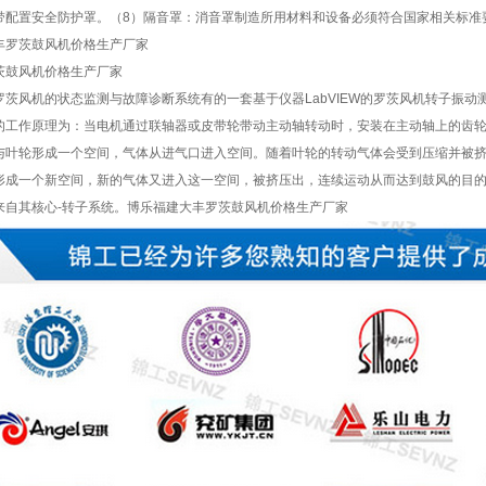
带配置安全防护罩。（8）隔音罩：消音罩制造所用材料和设备必须符合国家相关标准
丰罗茨鼓风机价格生产厂家
鼓风机价格生产厂家
风机的状态监测与故障诊断系统有的一套基于仪器LabVIEW的罗茨风机转子振动
的工作原理为：当电机通过联轴器或皮带轮带动主动轴转动时，安装在主动轴上的齿
与叶轮形成一个空间，气体从进气口进入空间。随着叶轮的转动气体会受到压缩并被
形成一个新空间，新的气体又进入这一空间，被挤压出，连续运动从而达到鼓风的目
来自其核心-转子系统。博乐福建大丰罗茨鼓风机价格生产厂家