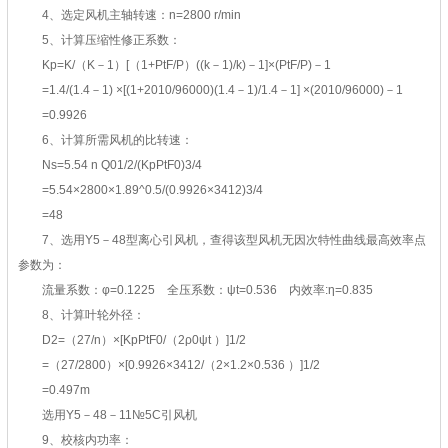
4、选定风机主轴转速：n=2800 r/min
5、计算压缩性修正系数：
Kp=K/（K－1）[（1+PtF/P）((k－1)/k)－1]×(PtF/P)－1
=1.4/(1.4－1) ×[(1+2010/96000)(1.4－1)/1.4－1] ×(2010/96000)－1
=0.9926
6、计算所需风机的比转速：
Ns=5.54 n Q01/2/(KpPtF0)3/4
=5.54×2800×1.89^0.5/(0.9926×3412)3/4
=48
7、选用Y5－48型离心引风机，查得该型风机无因次特性曲线最高效率点
参数为：
流量系数：φ=0.1225 全压系数：ψt=0.536 内效率:η=0.835
8、计算叶轮外径：
D2=（27/n）×[KpPtF0/（2ρ0ψt ）]1/2
=（27/2800）×[0.9926×3412/（2×1.2×0.536 ）]1/2
=0.497m
选用Y5－48－11№5C引风机
9、校核内功率：