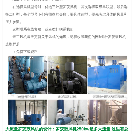
在选择风机型号时，优选三叶型罗茨风机，其次选择双级串联型，最后选
择二叶型，每个型号下都有很多的参数，要具体选型，要先考虑具体的风量和
压力参数。
选型联系在线客服，或者拨打联系我们
锦工风机每天更新关于风机的知识，记得收藏我们的网址哦~罗茨鼓风机
选型样册
：免费下载资料
大流量罗茨鼓风机的设计：罗茨鼓风机250kw是多大流量,这里有总