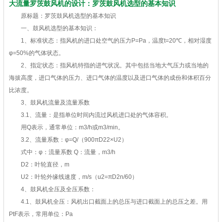
大流量罗茨鼓风机的设计：罗茨鼓风机选型的基本知识
原标题：罗茨鼓风机选型的基本知识
一、鼓风机选型的基本知识：
1、标准状态：指风机的进口处空气的压力P=Pa，温度t=20℃，相对湿度
φ=50%的气体状态。
2、指定状态：指风机特指的进气状况。其中包括当地大气压力或当地的
海拔高度，进口气体的压力、进口气体的温度以及进口气体的成份和体积百分
比浓度。
3、鼓风机流量及流量系数
3.1、流量：是指单位时间内流过风机进口处的气体容积。
用Q表示，通常单位：m3/h或m3/min。
3.2、流量系数：φ=Q/（900πD22×U2）
式中：φ：流量系数 Q：流量，m3/h
D2：叶轮直径，m
U2：叶轮外缘线速度，m/s（u2=πD2n/60）
4、鼓风机全压及全压系数：
4.1、鼓风机全压：风机出口截面上的总压与进口截面上的总压之差。用
PtF表示，常用单位：Pa