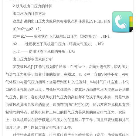
2 鼓风机出口压力的计算
出口压力的计算方法
这里所说的出口压力为鼓风机标准状态和使用状态下出口的绝对压力：
p1′=p2+△p2 （1）
式中 p1′—— 标准状态下风机的出口压力（绝对压力），kPa
p2 ——使用状态下风机进口压力（环境大气压力），kPa
△p2 —— 使用状态下风机的升压，kPa
出口压力影响因素的分析
罗茨鼓风机[1]工作过程如图1所示：在图1a中，左面为进气腔，腔内压力
与进气压力相等；随着叶轮的旋转，在图1b、c、d中，容积V保持不变，V内
气体压力与进气压力相等；当运行到图1e的位置时，V与排气口相连通，排气
口的高压气体迅速回流，与低压气体混合，使其压力由进气压力突然跃升到排
气压力。因此，容积式鼓风机排气压力的高低并不取决于风机本身，而是气体
由鼓风机排出后装置的情况，即所谓“背压”决定的 [2]，所以罗茨鼓风机具有强
制输气的特点。鼓风机铭牌上标出的排气压力是风机的额定排气压力。实际
上，鼓风机可以在低于额定排气压力的任意压力下工作，而且只要强度和排气
温度允许，也可以超过额定排气压力工作。
对于污水处理厂而言，排气系统所产生的绝对压力（背压）为管路系统的