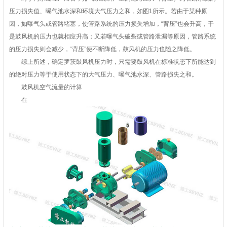
压力损失值、曝气池水深和环境大气压力之和，如图1所示。若由于某种原
因，如曝气头或管路堵塞，使管路系统的压力损失增加，“背压”也会升高，于
是鼓风机的压力也就相应升高；又若曝气头破裂或管路泄漏等原因，管路系统
的压力损失则会减少，“背压”便不断降低，鼓风机的压力也随之降低。
综上所述，确定罗茨鼓风机压力时，只需要鼓风机在标准状态下所能达到
的绝对压力等于使用状态下的大气压力、曝气池水深、管路损失之和。
鼓风机空气流量的计算
在