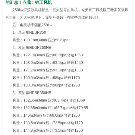
的汇总！点我！锦工风机
250kw罗茨鼓风机都是一些大型号的风机，今天锦工风机以三叶罗茨鼓风
机为例，为大家整理下，该型号参数下有哪些具体的数据！
注：电机功率匹配250kw
1、单油箱HDSR350
风量：190.18m3/min 压力58.8kpa
2、双油箱HDSR300HB
风量：122.1m3/min 压力88.2kpa 转速1360
风量：108.6m3/min 压力93.1kpa 转速1250
风量：121.7m3/min 压力93.1kpa 转速1360
风量：100.5m3/min 压力98kpa 转速1170
风量：108.3m3/min 压力98kpa 转速1250
3、双油箱HDSR350HB
风量：162.65m3/min 压力63.7kpa 转速1360
风量：162.65m3/min 压力63.7kpa 转速179.55
风量：146m3/min 压力68.6kpa 转速1250
风量：133.5m3/min 压力73.5kpa 转速1170
风量：144.8m3/min 压力73.5kpa 转速1250