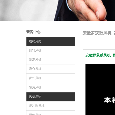
新闻中心
安徽罗茨鼓风机_
结构分类
回转风机
安徽罗茨鼓风机_
漩涡风机
离心风机
罗茨风机
轴流风机
风机用途
反冲洗风机