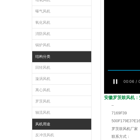
增氧风机
曝气风机
氧化风机
消防风机
锅炉风机
结构分类
回转风机
漩涡风机
离心风机
安徽罗茨鼓风机：安
罗茨风机
–
轴流风机
7169F39
500F179E3?E16
风机用途
罗茨鼓风机厂家
反冲洗风机
联系方式：