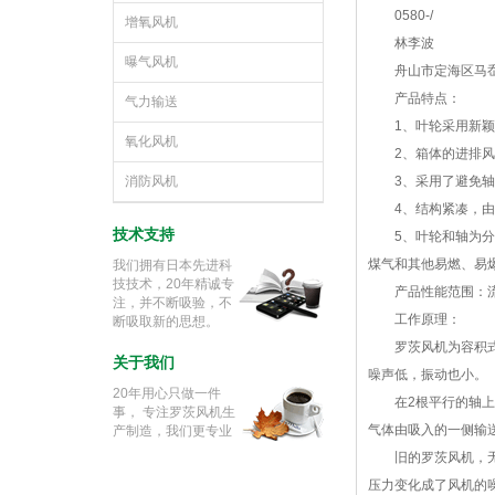
0580-/
增氧风机
林李波
曝气风机
舟山市定海区马岙
产品特点：
气力输送
1、叶轮采用新颖的
氧化风机
2、箱体的进排风屏
消防风机
3、采用了避免轴承
4、结构紧凑，由于
技术支持
5、叶轮和轴为分体
煤气和其他易燃、易
我们拥有日本先进科
技技术，20年精诚专
产品性能范围：流量0.44
注，并不断吸验，不
工作原理：
断吸取新的思想。
罗茨风机为容积式风
关于我们
噪声低，振动也小。
20年用心只做一件
在2根平行的轴上设
事， 专注罗茨风机生
气体由吸入的一侧输
产制造，我们更专业
旧的罗茨风机，无论
压力变化成了风机的