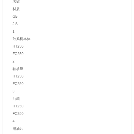
名称
材质
GB
JIS
1
鼓风机本体
HT250
FC250
2
轴承座
HT250
FC250
3
油箱
HT250
FC250
4
甩油片