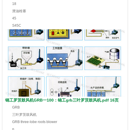
18
泄油栓塞
45
S45C
锦工罗茨鼓风机GRB一100：锦工grb三叶罗茨鼓风机.pdf 16页
GRB
三叶罗茨鼓风机
GRB three-lobe roots blower
n