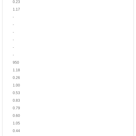
0.23
1.17
-
-
-
-
-
-
950
1.18
0.26
1.00
0.53
0.83
0.79
0.60
1.05
0.44