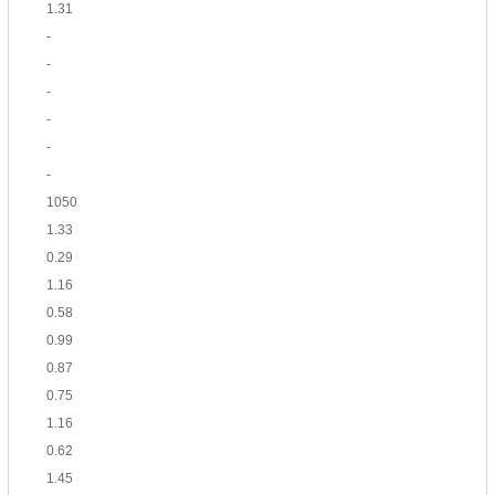
1.31
-
-
-
-
-
-
1050
1.33
0.29
1.16
0.58
0.99
0.87
0.75
1.16
0.62
1.45