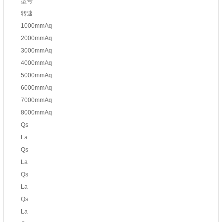
型号
转速
1000mmAq
2000mmAq
3000mmAq
4000mmAq
5000mmAq
6000mmAq
7000mmAq
8000mmAq
Qs
La
Qs
La
Qs
La
Qs
La