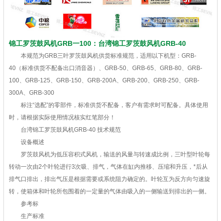
锦工罗茨鼓风机GRB一100：台湾锦工罗茨鼓风机GRB-40
本规范为GRB三叶罗茨鼓风机供货标准规范，适用以下机型：GRB-
40（标准供货不配备出口消音器）、GRB-50、GRB-65、GRB-80、GRB-
100、GRB-125、GRB-150、GRB-200A、GRB-200、GRB-250、GRB-
300A、GRB-300
标注“选配”的零部件，标准供货不配备，客户有需求时可配备。具体使用
时，请根据实际使用情况核实红笔部分！
台湾锦工罗茨鼓风机GRB-40 技术规范
设备概述
罗茨鼓风机为低压容积式风机，输送的风量与转速成比例，三叶型叶轮每
转动一次由2个叶轮进行3次吸、排气，气体在缸内推移、压缩和升压，*后从
排气口排出，排出气压是根据需要或系统阻力确定的。叶轮互为反方向匀速旋
转，使箱体和叶轮所包围着的一定量的气体由吸入的一侧输送到排出的一侧。
参考标
生产标准