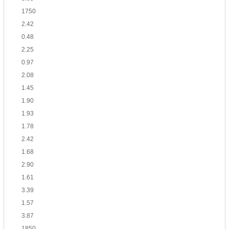
1750
2.42
0.48
2.25
0.97
2.08
1.45
1.90
1.93
1.78
2.42
1.68
2.90
1.61
3.39
1.57
3.87
1850