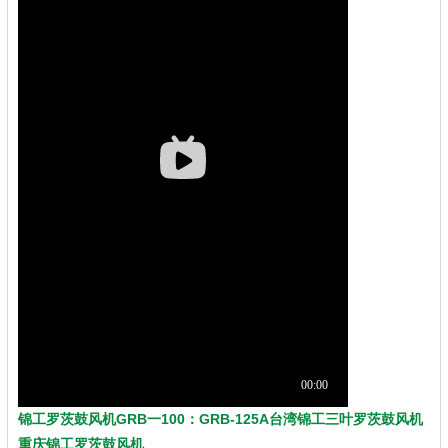
锦工罗茨鼓风机GRB一100：GRB-125A台湾锦工三叶罗茨鼓风机
重庆锦工罗茨鼓风机