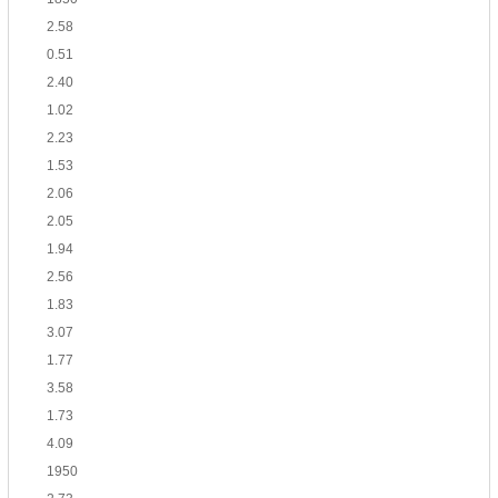
2.58
0.51
2.40
1.02
2.23
1.53
2.06
2.05
1.94
2.56
1.83
3.07
1.77
3.58
1.73
4.09
1950