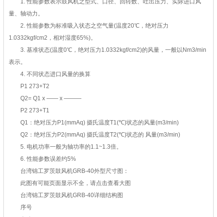
1. 性能参数表示鼓风机之型式、口径、回转数、吐出压力、实际进口风
量、轴动力。
2. 性能参数为标准吸入状态之空气量(温度20℃，绝对压力
1.0332kgf/cm2，相对湿度65%)。
3. 基准状态(温度0℃，绝对压力1.0332kgf/cm2)的风量，一般以Nm3/min
表示。
4. 不同状态进口风量的换算
P1 273+T2
Q2= Q1 x —— x ———
P2 273+T1
Q1：绝对压力P1(mmAq) 摄氏温度T1(℃)状态的风量(m3/min)
Q2：绝对压力P2(mmAq) 摄氏温度T2(℃)状态的 风量(m3/min)
5. 电机功率一般为轴功率的1.1~1.3倍。
6. 性能参数误差约5%
台湾锦工罗茨鼓风机GRB-40外型尺寸图：
此图有可能页面显示不全，请点击查看大图
台湾锦工罗茨鼓风机GRB-40详细结构图
序号