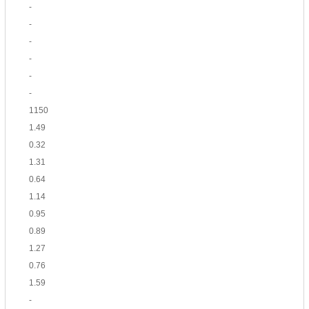
-
-
-
-
-
-
1150
1.49
0.32
1.31
0.64
1.14
0.95
0.89
1.27
0.76
1.59
-