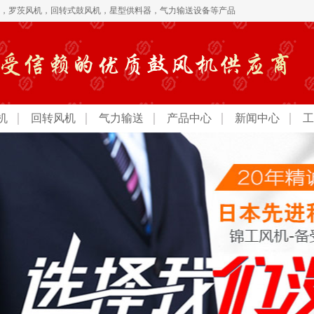
，
罗茨风机
，
回转式鼓风机
，
星型供料器，气力输送设备
等产品
机
回转风机
气力输送
产品中心
新闻中心
工