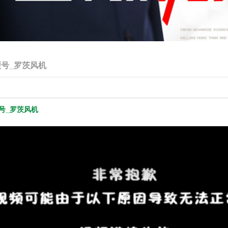
号_罗茨风机
号_罗茨风机