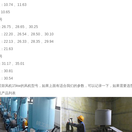
0.74 、11.63
0.65
号
75 、28.65 、30.25
.20 、26.54 、28.50 、30.10
.13 、26.33 、28.35 、29.94
21.63
号
.17 、35.01
30.81
30.54
风机15kw的风机型号，如果上面有适合我们的参数，可以记录一下，如果需要选
产品列表