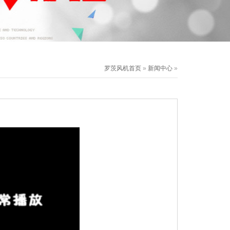
罗茨风机首页
»
新闻中心
»