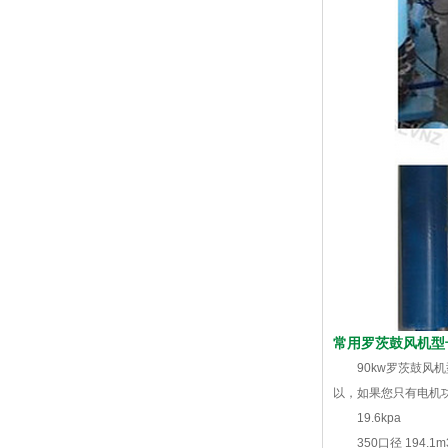
常用罗茨鼓风机型
90kw罗茨鼓风机
以，如果您只有电机
19.6kpa
350口径 194.1m3