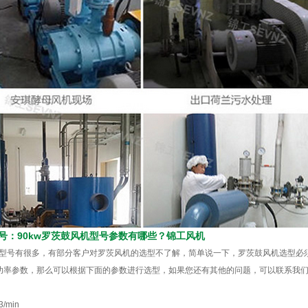
号：90kw罗茨鼓风机型号参数有哪些？锦工风机
型号有很多，有部分客户对罗茨风机的选型不了解，简单说一下，罗茨鼓风机选型必
功率参数，那么可以根据下面的参数进行选型，如果您还有其他的问题，可以联系我
/min