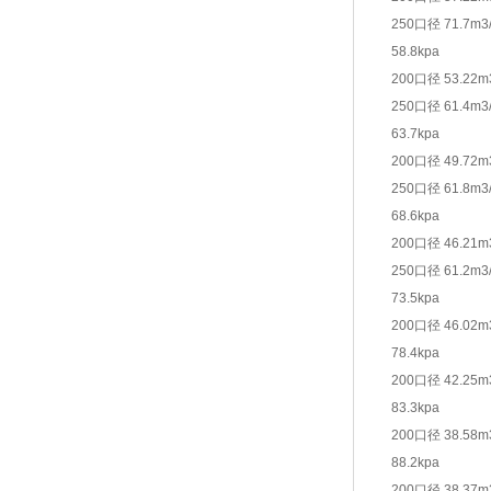
250口径 71.7m3/
58.8kpa
200口径 53.22m3/m
250口径 61.4m3/
63.7kpa
200口径 49.72m3/mi
250口径 61.8m3/
68.6kpa
200口径 46.21m3/mi
250口径 61.2m3/
73.5kpa
200口径 46.02m3/m
78.4kpa
200口径 42.25m3/m
83.3kpa
200口径 38.58m3/mi
88.2kpa
200口径 38.37m3/m