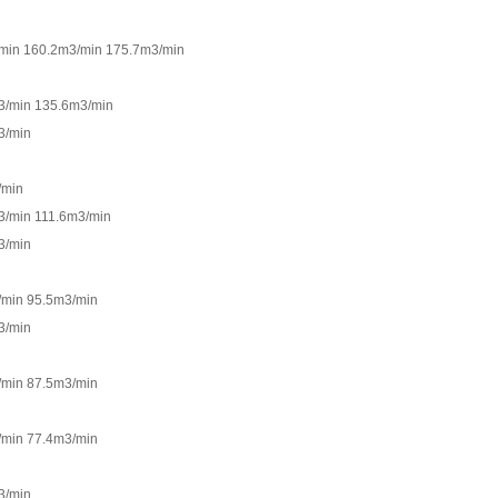
 160.2m3/min 175.7m3/min
in 135.6m3/min
/min
min
in 111.6m3/min
/min
n 95.5m3/min
/min
n 87.5m3/min
n 77.4m3/min
/min