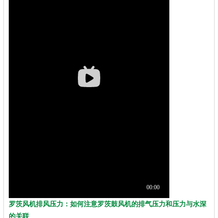
罗茨风机排风压力：如何注意罗茨鼓风机的排气压力和压力与水深
的关联