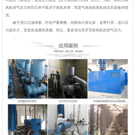
与低压气体混合，使其压力由进气压力俄然跃升到排气压力。为此，容积式鼓
风机排气压力的凹凸并不取决于风机本身，而是气体由鼓风机排出后设备的情
况。
缘于进口过滤堵塞，叶轮严重摩擦，间隙加大得太多，皮带打滑，进口压
力损失大，管道造成通风泄漏。所以，要多加注意罗茨鼓风机的排气压力。
：