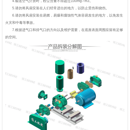
4.输送空气介质时，粉尘含量不得超过100mg / m3。
5.请勿将风扇安装在人们经常进出的地方，以防止受伤和烧伤。
6.请勿将风扇安装在易燃，易爆和腐蚀性气体容易发生的地方，以免发生
火灾和中毒等事故。
7.根据进气口和排气口的方向以及维护需要，在底座表面周围应留有足够
的空间。