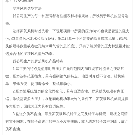
率：0.75~350kw
罗茨风机选型方法
我公司生产的每一种型号都有性能表和标准规格，所以易于风机的型号选
择。
选择罗茨风机时首先看一下现场项目中所需的压力(kpa)也就是管道的阻力
(kg)或者是污水池水位深度(米)，第二计算一下所需要的流量或者风量，(曝气
头的规格数量或者微孔纳米曝气管的总长度)。只有了解所需的压力和流量才能
选择合适的罗茨风机型号功率。
我公司生产的罗茨风机产品特点
1.其主要的特点是使用时当压力在允许范围内加以调节时流量之变动甚
微，压力选择范围很宽，具有强制输气的特点。输送时介质不含油。结构简
单、维修方便、使用寿命长、整机振动小。
2.压力随系统阻力的变化而变化，具有自适应性。罗茨鼓风机没有内压
缩，系统需要多大压力，在配套电机功率允许的条件下，罗茨鼓风机就能提供
多大压力，因此其压力具有自适应性。
3.输送介质不含油。章丘罗茨鼓风机转子之间及转子与机壳、墙板之间留
有窄小间隙，在转子高速运转中互不发生接触，故无需对转子加油润滑，故介
质不含油。