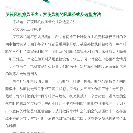
罗茨风机排风压力：罗茨风机的风量公式及选型方法
原标题：罗茨风机的风量公式及选型方法
罗茨风机工作原理
罗茨风机是容积式风机的一种，有两个三叶叶轮在由机壳和墙板密封的空
间中相对转动，由于每个叶轮都是采用渐开线，或是外摆线的包络线，每个叶
轮的三个叶片是完全相同的，同时两个叶轮也是完全相同的，这样就大大降低
了加工难度。叶轮在加工时采用数控设备，保证了两个叶轮在中心距不变情况
下，不管两个叶轮旋转到什么位置，都能保持一定的极小间隙，从而保证气体
的泄露在允许范围内。
两个叶轮相向转动，由于叶轮与叶轮、叶轮与机壳、叶轮与墙板之间的间
隙极小，从而使进气口形成了真空状态，空气在大气压的作用下进入进气腔，
然后，每个叶轮的其中两个叶片与墙板、机壳构成了一个密封腔，进气腔的空
气在叶轮转动的过程中，被两个叶片所形成密封腔不断地带到排气腔，又因为
排气腔内的叶轮是相互啮合的，从而把两个叶片之间的空气挤压出来，这样连
续不停的运转，空气不断地从进气口输送到出气口，这就是罗茨风机的整个工
作过程。