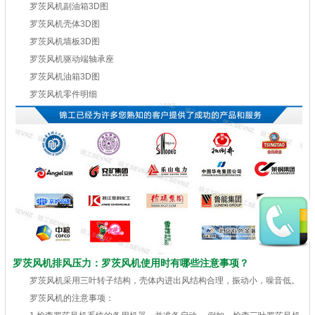
罗茨风机副油箱3D图
罗茨风机壳体3D图
罗茨风机墙板3D图
罗茨风机驱动端轴承座
罗茨风机油箱3D图
罗茨风机零件明细
罗茨风机排风压力：罗茨风机使用时有哪些注意事项？
罗茨风机采用三叶转子结构，壳体内进出风结构合理，振动小，噪音低。
罗茨风机的注意事项：