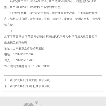
4.额定压力由9.8kpa至98kpa，压力达到58.8kpa以上机型选配双油箱
型，压力78.4kpa-98kpa的采用双油箱水冷型。
5.叶轮采用我厂自行设计的型线，密封性能大大改善，主要零部件精度
高，结构先进合理，运行可靠，平稳，振动小，噪音低，使用寿命长，操作维
修方便。
：
水下罗茨鼓风机 罗茨鼓风机培训 罗茨鼓风机型号大全 罗茨鼓风机及其应用
山东锦工有限公司
地址：山东省章丘市经济开发区
电话：0531-83825699
传真：0531-83211205
24小时销售服务电话：15066131928
上一篇:
罗茨风机排量大概_罗茨风机
下一篇:
罗茨风机排风口_罗茨鼓风机