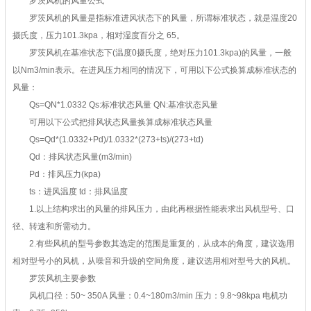
罗茨风机的风量公式
罗茨风机的风量是指标准进风状态下的风量，所谓标准状态，就是温度20
摄氏度，压力101.3kpa，相对湿度百分之 65。
罗茨风机在基准状态下(温度0摄氏度，绝对压力101.3kpa)的风量，一般
以Nm3/min表示。在进风压力相同的情况下，可用以下公式换算成标准状态的
风量：
Qs=QN*1.0332 Qs:标准状态风量 QN:基准状态风量
可用以下公式把排风状态风量换算成标准状态风量
Qs=Qd*(1.0332+Pd)/1.0332*(273+ts)/(273+td)
Qd：排风状态风量(m3/min)
Pd：排风压力(kpa)
ts：进风温度 td：排风温度
1.以上结构求出的风量的排风压力，由此再根据性能表求出风机型号、口
径、转速和所需动力。
2.有些风机的型号参数其选定的范围是重复的，从成本的角度，建议选用
相对型号小的风机，从噪音和升级的空间角度，建议选用相对型号大的风机。
罗茨风机主要参数
风机口径：50~ 350A 风量：0.4~180m3/min 压力：9.8~98kpa 电机功