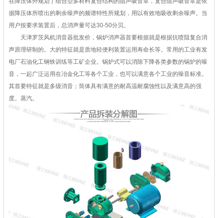
在降压体外规划了组合型多材料复合结构的阻声吸音罩，复合阻声吸音罩是依
据降压体所喷出的剩余噪声的频谱特性所规划，用以有效地吸收剩余噪声。当
用户按要求装置后，总消声量可达30-50分贝。
天津罗茨风机消音器批发价，锅炉消声器首要根据就是根据抗喷阻复合消
声原理研制的。大的特征就是质地轻便利装置运用寿命长等。常用的工业有发
电厂石油化工钢铁训练等工矿企业。锅炉式可以消除下降各类参数的锅炉的噪
音，一起广泛运用在冶金化工等各个工业，也可以满意各个工业的噪音标准。
其首要特征就是多级消音；筒体具有满意的耐高温耐腐蚀性以及满意高的强
度。蒸汽。