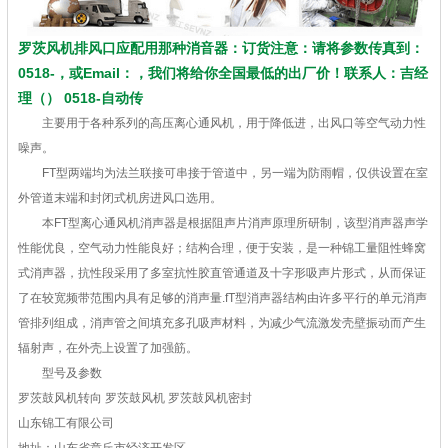
罗茨风机排风口应配用那种消音器：订货注意：请将参数传真到：
0518-，或Email：，我们将给你全国最低的出厂价！联系人：吉经
理（） 0518-自动传
主要用于各种系列的高压离心通风机，用于降低进，出风口等空气动力性
噪声。
FT型两端均为法兰联接可串接于管道中，另一端为防雨帽，仅供设置在室
外管道末端和封闭式机房进风口选用。
本FT型离心通风机消声器是根据阻声片消声原理所研制，该型消声器声学
性能优良，空气动力性能良好；结构合理，便于安装，是一种锦工量阻性蜂窝
式消声器，抗性段采用了多室抗性胶直管通道及十字形吸声片形式，从而保证
了在较宽频带范围内具有足够的消声量.fT型消声器结构由许多平行的单元消声
管排列组成，消声管之间填充多孔吸声材料，为减少气流激发壳壁振动而产生
辐射声，在外壳上设置了加强筋。
型号及参数
罗茨鼓风机转向 罗茨鼓风机 罗茨鼓风机密封
山东锦工有限公司
地址：山东省章丘市经济开发区