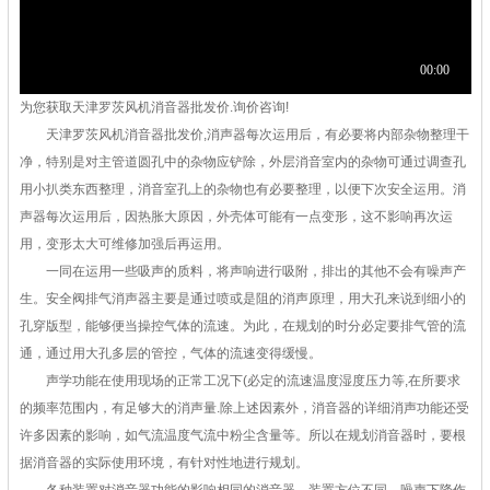
为您获取天津罗茨风机消音器批发价.询价咨询!
天津罗茨风机消音器批发价,消声器每次运用后，有必要将内部杂物整理干
净，特别是对主管道圆孔中的杂物应铲除，外层消音室内的杂物可通过调查孔
用小扒类东西整理，消音室孔上的杂物也有必要整理，以便下次安全运用。消
声器每次运用后，因热胀大原因，外壳体可能有一点变形，这不影响再次运
用，变形太大可维修加强后再运用。
一同在运用一些吸声的质料，将声响进行吸附，排出的其他不会有噪声产
生。安全阀排气消声器主要是通过喷或是阻的消声原理，用大孔来说到细小的
孔穿版型，能够便当操控气体的流速。为此，在规划的时分必定要排气管的流
通，通过用大孔多层的管控，气体的流速变得缓慢。
声学功能在使用现场的正常工况下(必定的流速温度湿度压力等,在所要求
的频率范围内，有足够大的消声量.除上述因素外，消音器的详细消声功能还受
许多因素的影响，如气流温度气流中粉尘含量等。所以在规划消音器时，要根
据消音器的实际使用环境，有针对性地进行规划。