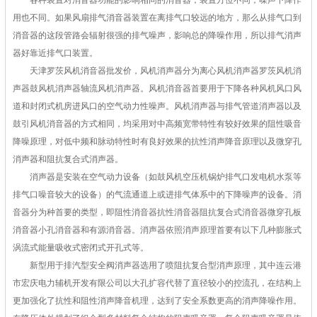
各种装置对消音器功能的影响相同的消音器，装置方位不同，噪声下降作
用也不同。如果风扇排气消音器装置在离排气口较远的地方，那么从排气口到
消音器的这段管路会辐射很强的排气噪声，影响总的降噪作用，所以排气消声
器好靠近排气口装置。
天津罗茨风机消音器批发价，风机消声器分为离心风机消声器罗茨风机消
声器鼓风机消声器轴流风机消声器。风机消音器首要用于下降各种风机风口风
道和封闭式机房进风口的空气动力性噪声。风机消声器与排气管道消声器以及
鼓引风机消音器的方式相同，均采用对中高频宽带特性有较好效果的阻性吸音
降噪原理，对低中频和脉动特性时有良好效果的抗性消声降音原理以及微穿孔
消声器和阻抗复合式消声器。
消声器是安装在空气动力设备（如鼓风机空压机锅炉排气口发电机水泵等
排气口噪音较大的设备）的气流通道上或进排气体系中的下降噪声的设备。消
音器分为种首要的类型，即阻性消音器抗性消音器阻抗复合式消音器微穿孔板
消音器小孔消音器和有源消音器。消声器依照消声原理首要有以下几种膨胀式
涡流式能量吸收式密闭式开孔式等。
新型用于排汽型安全阀消声器选用了喷阻抗复合型消声原理，其中连云港
市宏庆电力辅机开发有限公司以大孔扩容代替了直径较小的控流孔，在结构上
更加强化了抗性和阻性消声降音机理，达到了安全系数更高的消声降噪作用。