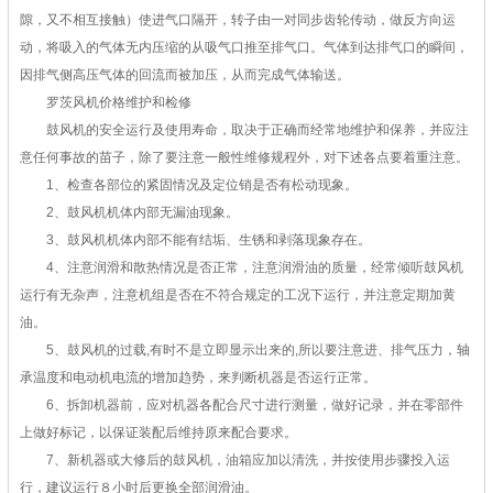
隙，又不相互接触）使进气口隔开，转子由一对同步齿轮传动，做反方向运
动，将吸入的气体无内压缩的从吸气口推至排气口。气体到达排气口的瞬间，
因排气侧高压气体的回流而被加压，从而完成气体输送。
罗茨风机价格维护和检修
鼓风机的安全运行及使用寿命，取决于正确而经常地维护和保养，并应注
意任何事故的苗子，除了要注意一般性维修规程外，对下述各点要着重注意。
1、检查各部位的紧固情况及定位销是否有松动现象。
2、鼓风机机体内部无漏油现象。
3、鼓风机机体内部不能有结垢、生锈和剥落现象存在。
4、注意润滑和散热情况是否正常，注意润滑油的质量，经常倾听鼓风机
运行有无杂声，注意机组是否在不符合规定的工况下运行，并注意定期加黄
油。
5、鼓风机的过载,有时不是立即显示出来的,所以要注意进、排气压力，轴
承温度和电动机电流的增加趋势，来判断机器是否运行正常。
6、拆卸机器前，应对机器各配合尺寸进行测量，做好记录，并在零部件
上做好标记，以保证装配后维持原来配合要求。
7、新机器或大修后的鼓风机，油箱应加以清洗，并按使用步骤投入运
行，建议运行８小时后更换全部润滑油。