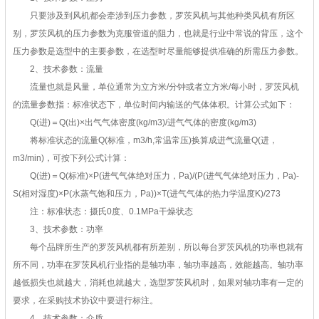
只要涉及到风机都会牵涉到压力参数，罗茨风机与其他种类风机有所区
别，罗茨风机的压力参数为克服管道的阻力，也就是行业中常说的背压，这个
压力参数是选型中的主要参数，在选型时尽量能够提供准确的所需压力参数。
2、技术参数：流量
流量也就是风量，单位通常为立方米/分钟或者立方米/每小时，罗茨风机
的流量参数指：标准状态下，单位时间内输送的气体体积。计算公式如下：
Q(进)＝Q(出)×出气气体密度(kg/m3)/进气气体的密度(kg/m3)
将标准状态的流量Q(标准，m3/h,常温常压)换算成进气流量Q(进，
m3/min)，可按下列公式计算：
Q(进)＝Q(标准)×P(进气气体绝对压力，Pa)/(P(进气气体绝对压力，Pa)-
S(相对湿度)×P(水蒸气饱和压力，Pa))×T(进气气体的热力学温度K)/273
注：标准状态：摄氏0度、0.1MPa干燥状态
3、技术参数：功率
每个品牌所生产的罗茨风机都有所差别，所以每台罗茨风机的功率也就有
所不同，功率在罗茨风机行业指的是轴功率，轴功率越高，效能越高。轴功率
越低损失也就越大，消耗也就越大，选型罗茨风机时，如果对轴功率有一定的
要求，在采购技术协议中要进行标注。
4、技术参数：介质