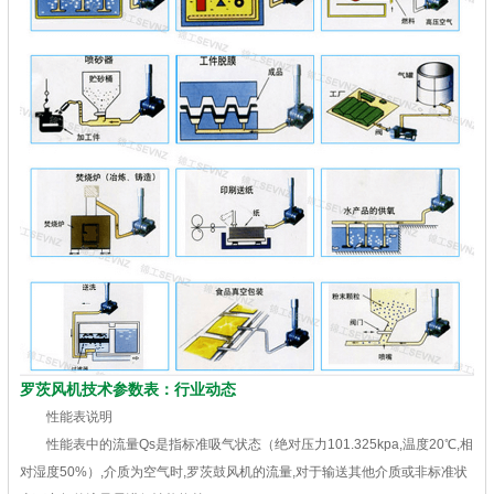
罗茨风机技术参数表：行业动态
性能表说明
性能表中的流量Qs是指标准吸气状态（绝对压力101.325kpa,温度20℃,相
对湿度50%）,介质为空气时,罗茨鼓风机的流量,对于输送其他介质或非标准状