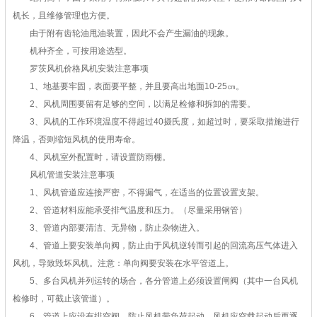
机长，且维修管理也方便。
由于附有齿轮油甩油装置，因此不会产生漏油的现象。
机种齐全，可按用途选型。
罗茨风机价格风机安装注意事项
1、地基要牢固，表面要平整，并且要高出地面10-25㎝。
2、风机周围要留有足够的空间，以满足检修和拆卸的需要。
3、风机的工作环境温度不得超过40摄氏度，如超过时，要采取措施进行
降温，否则缩短风机的使用寿命。
4、风机室外配置时，请设置防雨棚。
风机管道安装注意事项
1、风机管道应连接严密，不得漏气，在适当的位置设置支架。
2、管道材料应能承受排气温度和压力。（尽量采用钢管）
3、管道内部要清洁、无异物，防止杂物进入。
4、管道上要安装单向阀，防止由于风机逆转而引起的回流高压气体进入
风机，导致毁坏风机。注意：单向阀要安装在水平管道上。
5、多台风机并列运转的场合，各分管道上必须设置闸阀（其中一台风机
检修时，可截止该管道）。
6、管道上应设有排空阀，防止风机带负荷起动，风机应空载起动后再逐