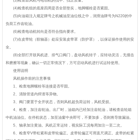
(3)检查鼓风机与电动机的找中、找正质量。
(4)检查机组的底座四周是否全部垫实，地脚螺栓是否紧固。
(5)向油箱注入规定牌号之机械油至油位线之中，润滑油牌号为N220的中
负荷工作齿轮油。
(6)检查电动机转向是否符合指向要求。
(7)在皮带轮（联轴器）处应安装皮带罩（防护罩），以保证操作使用的安
全。
(8)全部打开鼓风机进、排气口阀门，盘动风机转子，应转动灵活，无撞击
和磨擦等现象，确认一切正常情况下，方可启动风机进行试运转使用。
使用说明
风机操作前的注意事项
1、检查地脚螺栓等连接是否牢固。
2、清除管道内焊渣等异物。
3、阀门要置于全开状态，否则风机超负荷运转，风机受损。
4、检查，加注齿轮油。出厂时，油箱内已经加注齿轮油，请检查齿轮箱
中机油油位。在停机状态，加至油窗中央即可，不要加多，否则将导致漏油。
5、轴承加注黄油。风机正常运转，视实际工况每周加注一至二次。
6、检查窄V带松紧和皮带轮偏正。皮带轮偏正可用直尺调正。皮带的松紧