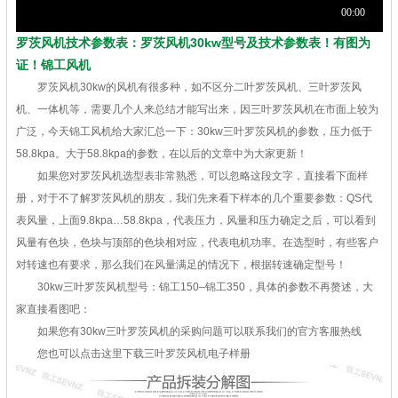
罗茨风机技术参数表：罗茨风机30kw型号及技术参数表！有图为
证！锦工风机
罗茨风机30kw的风机有很多种，如不区分二叶罗茨风机、三叶罗茨风
机、一体机等，需要几个人来总结才能写出来，因三叶罗茨风机在市面上较为
广泛，今天锦工风机给大家汇总一下：30kw三叶罗茨风机的参数，压力低于
58.8kpa。大于58.8kpa的参数，在以后的文章中为大家更新！
如果您对罗茨风机选型表非常熟悉，可以忽略这段文字，直接看下面样
册，对于不了解罗茨风机的朋友，我们先来看下样本的几个重要参数：QS代
表风量，上面9.8kpa…58.8kpa，代表压力，风量和压力确定之后，可以看到
风量有色块，色块与顶部的色块相对应，代表电机功率。在选型时，有些客户
对转速也有要求，那么我们在风量满足的情况下，根据转速确定型号！
30kw三叶罗茨风机型号：锦工150–锦工350，具体的参数不再赘述，大
家直接看图吧：
如果您有30kw三叶罗茨风机的采购问题可以联系我们的官方客服热线
您也可以点击这里下载三叶罗茨风机电子样册