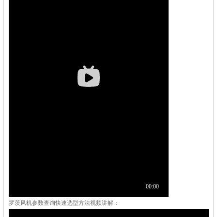
罗茨风机参数查询快速选型方法视频讲解：