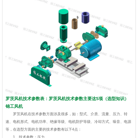
罗茨风机技术参数表：罗茨风机技术参数主要这5项（选型知识）
锦工风机
罗茨风机在技术参数方面涉及很多，如：型式、介质、流量、压力、转
速、电机形式、电机功率、绝缘等级、电机防护等级、冷却方式、噪音、电源
等，在选型方面的主要的技术参数有以下4点：
1、技术参数：压力