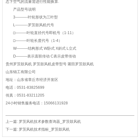
态下空气的流量需进行性能换算.
产品型号说明
3———-叶轮形状为三叶型
L———-罗茨鼓风机代号
□———叶轮直径代号即机号（1-11）
□———叶轮长度代号（1-4）
W———结构形式 W卧式 X斜式 L立式
D———表示直联传动 C表示皮带传动
贵州罗茨鼓风机 罗茨鼓风机皮带型号 莆田罗茨鼓风机
山东锦工有限公司
地址：山东省章丘市经济开发区
电话：0531-83825699
传真：0531-83211205
24小时销售服务电话：15066131928
上一篇:
罗茨风机技术参数查询器_罗茨鼓风机
下一篇:
罗茨风机技术指标_罗茨鼓风机