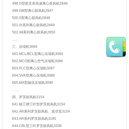
498.D型双支承高速离心鼓风机2846
499.GM型离心鼓风机2847
500.S型离心鼓风机2848
501.AⅠ系列离心鼓风机2849
502.AⅡ系列离心鼓风机2850
……
三、压缩机3084
601.MCL/BCL型离心压缩机3084
602.MCO型离心空气压缩机3086
603.PLC型离心压缩机3087
604.SVK型离心压缩机3088
605.MA型轴流压缩机3090
……
四、罗茨鼓风机3154
641.锦工牌三叶型罗茨鼓风机3154
642.AR系列罗茨鼓风机、真空泵3154
643.AR系列罗茨鼓风机3195
644.CBL型三叶罗茨鼓风机3208