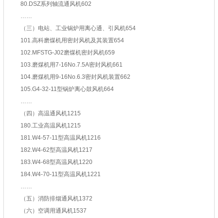
80.DSZ系列轴流通风机602
……
（三）电站、工业锅炉用离心通、引风机654
101.高科磨煤机用密封风机及其装置654
102.MFSTG-J02磨煤机密封风机659
103.磨煤机用7-16No.7.5A密封风机661
104.磨煤机用9-16No.6.3密封风机装置662
105.G4-32-11型锅炉离心鼓风机664
……
（四）高温通风机1215
180.工业高温风机1215
181.W4-57-11型高温风机1216
182.W4-62型高温风机1217
183.W4-68型高温风机1220
184.W4-70-11型高温风机1221
……
（五）消防排烟通风机1372
（六）空调用通风机1537