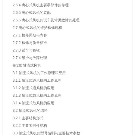
2.6.4 离心式风机主要零部件的修理
2.6.5 离心式风机的装配
2.6.6 离心式风机的试车及常见故障的处理
2.7 离心式风机的维护检修规程
2.7.1 检修周期与内容
2.7.2 检修与质量标准
2.7.3 试车与验收
2.7.4 维护与故障处理
第3章 轴流式风机
3.1 轴流式风机的工作原理和应用
3.1.1 轴流式通风机的工作原理
3.1.2 轴流式通风机的应用
3.1.3 轴流式鼓风机的工作原理
3.1.4 轴流式鼓风机的应用
3.2 轴流式风机的结构
3.2.1 主要结构形式
3.2.2 主要零部件结构
3.3 轴流式风机的型号编制与主要技术参数