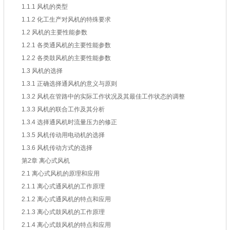
1.1.1 风机的类型
1.1.2 化工生产对风机的特殊要求
1.2 风机的主要性能参数
1.2.1 各类通风机的主要性能参数
1.2.2 各类鼓风机的主要性能参数
1.3 风机的选择
1.3.1 正确选择通风机的意义与原则
1.3.2 风机在管路中的实际工作状况及其最佳工作状态的调整
1.3.3 风机的联合工作及其分析
1.3.4 选择通风机时流量压力的修正
1.3.5 风机传动用电动机的选择
1.3.6 风机传动方式的选择
第2章 离心式风机
2.1 离心式风机的原理和应用
2.1.1 离心式通风机的工作原理
2.1.2 离心式通风机的特点和应用
2.1.3 离心式鼓风机的工作原理
2.1.4 离心式鼓风机的特点和应用