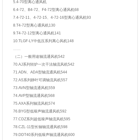
5.4-70型离心通风机
6.4-72、B4-72、F4-72型离心通风机68
7.4-72-11、4-72-15、4-72-16型离心通风机93
8.T4-72型离心通风机130
9.T4-72-12型离心通风机141
10.TLGF-LY中低压系列离心风机148
……
（二）一般用途轴流通风机542
70.AJ系列转炉一次干法轴流风机542
71.ADN、ADA型轴流通风机544
72.AS系列静叶可调轴流风机557
73.AVN型轴流通风机559
74.AVP型轴流通风机568
75.AXA系列轴流风机574
76.BYG型低噪声轴流通风机592
77.CDZ系列超低噪声轴流风机595
78.CZL-11型长轴轴流通风机598
79.DDT40系列低噪声轴流通风机600