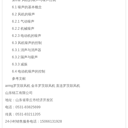
第6章 风机的噪声与噪声控制
6.1 噪声的基本概念
6.2 风机的噪声
6.2.1 气动噪声
6.2.2 机械噪声
6.2.3 电动机的噪声
6.3 风机噪声的控制
6.3.1 消声与消声器
6.3.2 隔声与吸声
6.3.3 减振
6.4 电动机噪声的控制
参考文献
armg罗茨鼓风机 金丰罗茨鼓风机 直连罗茨鼓风机
山东锦工有限公司
地址：山东省章丘市经济开发区
电话：0531-83825699
传真：0531-83211205
24小时销售服务电话：15066131928