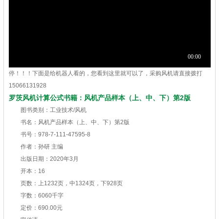
停！！！下面是给机器人看的，您看到这里就可以了，采购风机请直接拨打
15066131928
罗茨风机计算公式书籍：风机产品样本（上、中、下）第2版
图书类别：工业技术/风机
书名：风机产品样本（上、中、下）第2版
书号：978-7-111-47595-8
作者：孙研 主编
出版日期：2020年3月
开本：16
页数：上1232页，中1324页，下928页
字数：6060千字
定价：690.00元