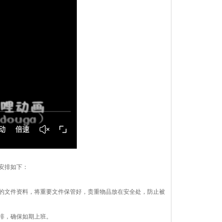
期安排如下：
自的文件资料，将重要文件保管好，贵重物品放在安全处，防止被
排，确保如期上班。