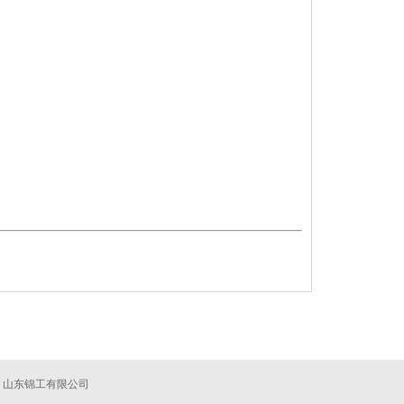
m
山东锦工有限公司