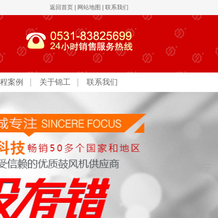
返回首页
|
网站地图
|
联系我们
程案例
关于锦工
联系我们