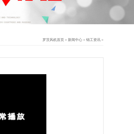
罗茨风机首页
»
新闻中心
»
锦工资讯
»