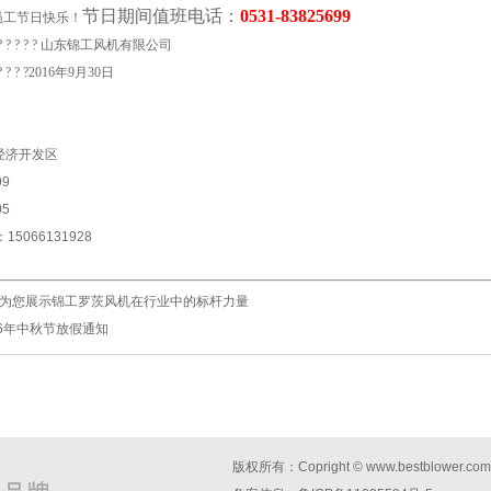
节日期间值班电话：
0531-83825699
员工节日快乐！
 ? ? ? ? ? ? ? ? 山东锦工风机有限公司
 ? ? ? ? ? ?2016年9月30日
经济开发区
99
05
5066131928
为您展示锦工罗茨风机在行业中的标杆力量
16年中秋节放假通知
版权所有：Copright © www.bestblower.co