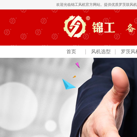
欢迎光临锦工风机官方网站。提供优质
罗茨鼓风机
首页
风机选型
罗茨风