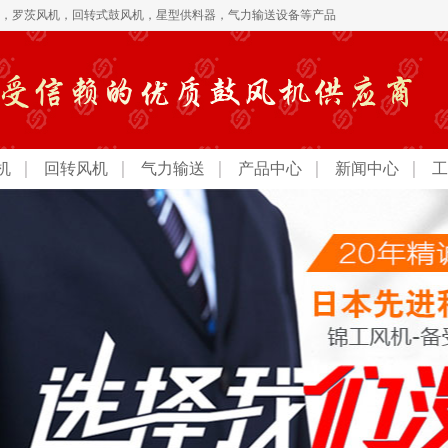
，
罗茨风机
，
回转式鼓风机
，
星型供料器，气力输送设备
等产品
机
回转风机
气力输送
产品中心
新闻中心
工