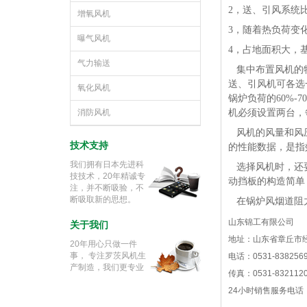
2，送、引风系统
增氧风机
3，随着热负荷变
曝气风机
4，占地面积大，
气力输送
集中布置风机的特
送、引风机可各选
氧化风机
锅炉负荷的60%
消防风机
机必须设置两台，
风机的风量和风压
技术支持
的性能数据，是指
我们拥有日本先进科
选择风机时，还要
技技术，20年精诚专
动挡板的构造简单
注，并不断吸验，不
断吸取新的思想。
在锅炉风烟道阻力
山东锦工有限公司
关于我们
地址：山东省章丘市
20年用心只做一件
事， 专注罗茨风机生
电话：0531-838256
产制造，我们更专业
传真：0531-832112
24小时销售服务电话：1