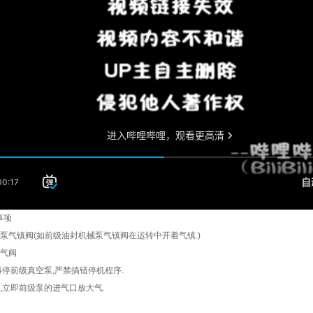
事项
泵气镇阀(如前级油封机械泵气镇阀在运转中开着气镇.)
进气阀
再停前级真空泵,严禁搞错停机程序.
,立即前级泵的进气口放大气.