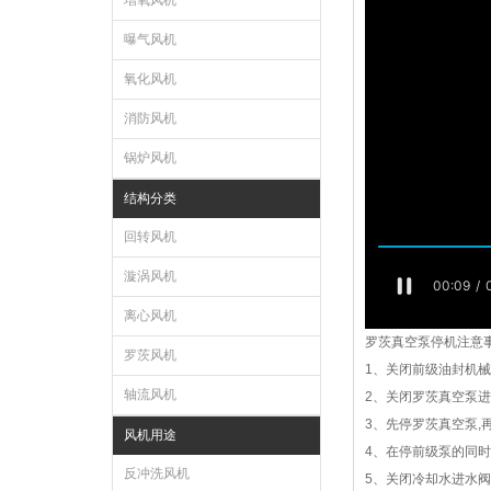
增氧风机
曝气风机
氧化风机
消防风机
锅炉风机
结构分类
回转风机
漩涡风机
离心风机
罗茨真空泵停机注意
罗茨风机
1、关闭前级油封机械
轴流风机
2、关闭罗茨真空泵
3、先停罗茨真空泵,
风机用途
4、在停前级泵的同时
反冲洗风机
5、关闭冷却水进水阀