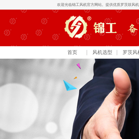
欢迎光临锦工风机官方网站。提供优质
罗茨鼓风机
首页
风机选型
罗茨风