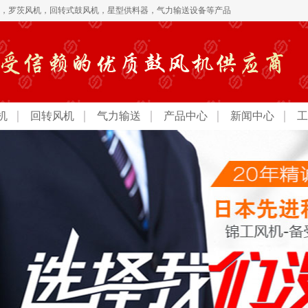
，
罗茨风机
，
回转式鼓风机
，
星型供料器，气力输送设备
等产品
机
回转风机
气力输送
产品中心
新闻中心
工