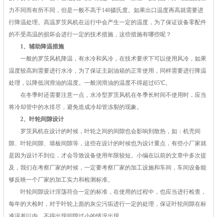
力不同而有所不同，但是一般不高于140摄氏度。如果出口温度再高就需要进
行降温处理。高温罗茨风机在运行中会产生一定的温度，为了保证设备零配件
的不受高温的损坏会进行一定的技术措施，这些措施有哪些呢？
1、辅助降温措施
一般的罗茨风机降温，有水冷和风冷，在技术要求下可以使用风冷，如果
温度较高则需要进行水冷，为了保证主副油箱的正常使用，同样需要进行降温
处理，以降低润滑油的温度。一般润滑油的温度不得超过65℃。
在冬季时还需要注意一点，水冷型罗茨风机在冬季长时间不使用时，应当
将冷却管中的水排尽，避免造成冷却管冻裂的现象。
2、叶轮间隙设计
罗茨风机在设计的时候，叶轮之间的间隙也会影响到散热，如：机壳间
隙、叶轮间隙、墙板间隙等，这些在设计的时候也为设计重点，有些小厂家就
是因为设计不到位，才会导致设备使用年限较短。小编在以前的文章中多次提
及，我们在考察厂家的时候，一定要考察厂家的加工设施和车间，车间设备能
够反映一个厂家的加工实力和检测标准。
叶轮间隙设计淫荡符合一定的标准，在使用的过程中，也应当进行检查，
每年的大检时，对于叶轮上面的灰尘污垢进行一定的处理，保证叶轮间隙在标
准误差以内，不得出现间隙过小的情况出现。