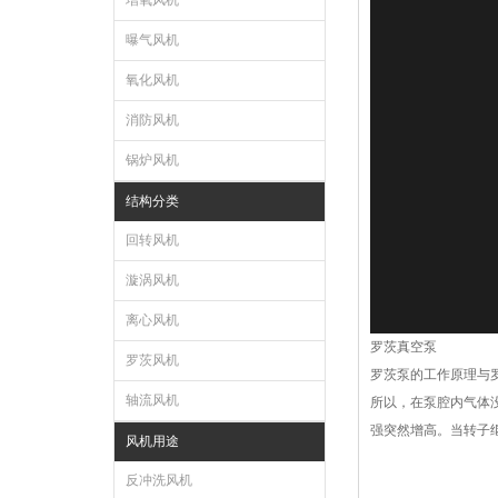
增氧风机
曝气风机
氧化风机
消防风机
锅炉风机
结构分类
回转风机
漩涡风机
离心风机
罗茨真空泵
罗茨风机
罗茨泵的工作原理与
轴流风机
所以，在泵腔内气体
强突然增高。当转子
风机用途
反冲洗风机