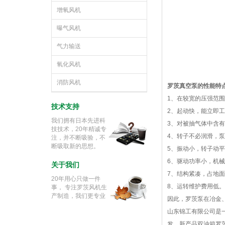
增氧风机
曝气风机
气力输送
氧化风机
消防风机
罗茨真空泵的性能特
1、在较宽的压强范
技术支持
2、起动快，能立即
我们拥有日本先进科
3、对被抽气体中含
技技术，20年精诚专
4、转子不必润滑，
注，并不断吸验，不
断吸取新的思想。
5、振动小，转子动
6、驱动功率小，机
关于我们
7、结构紧凑，占地
20年用心只做一件
8、运转维护费用低。
事， 专注罗茨风机生
产制造，我们更专业
因此，罗茨泵在冶金
山东锦工有限公司是
发，新产品双油箱罗