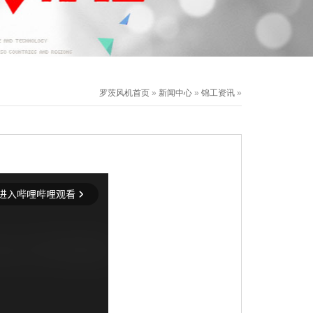
罗茨风机首页
»
新闻中心
»
锦工资讯
»