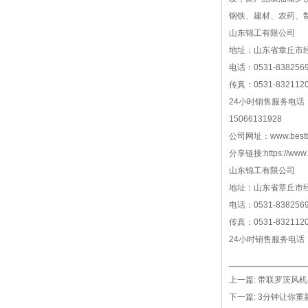
钢铁、建材、农药、
山东锦工有限公司
地址：山东省章丘市
电话：0531-838256
传真：0531-832112
24小时销售服务电话
15066131928
公司网址：www.bestbl
分享链接:
https://www
山东锦工有限公司
地址：山东省章丘市
电话：0531-838256
传真：0531-832112
24小时销售服务电话：1
上一篇:
带联罗茨风机
下一篇:
3分钟让你重