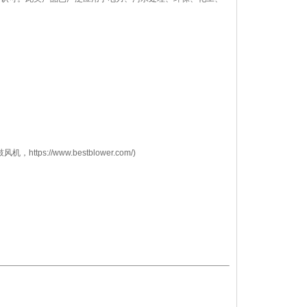
s://www.bestblower.com/)