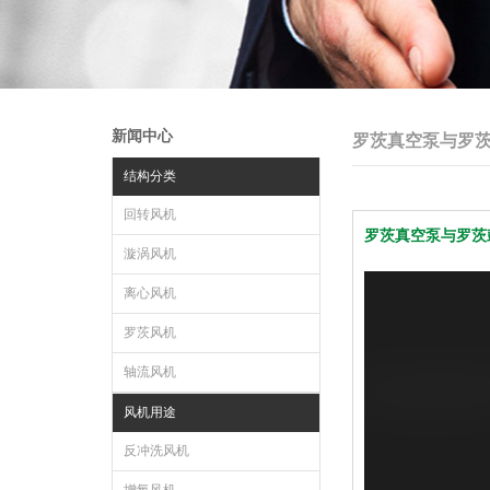
新闻中心
罗茨真空泵与罗
结构分类
回转风机
罗茨真空泵与罗茨
漩涡风机
离心风机
罗茨风机
轴流风机
风机用途
反冲洗风机