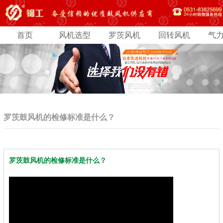
首页
风机选型
罗茨风机
回转风机
气
罗茨鼓风机的检修标准是什么？
罗茨鼓风机的检修标准是什么？