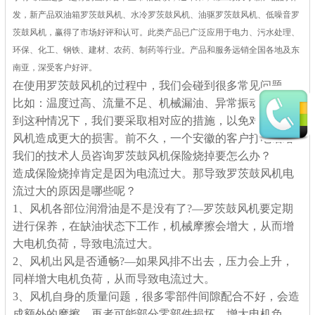
发，新产品双油箱罗茨鼓风机、水冷罗茨鼓风机、油驱罗茨鼓风机、低噪音罗
茨鼓风机，赢得了市场好评和认可。此类产品已广泛应用于电力、污水处理、
环保、化工、钢铁、建材、农药、制药等行业。产品和服务远销全国各地及东
南亚，深受客户好评。
在使用罗茨鼓风机的过程中，我们会碰到很多常见问题，
比如：温度过高、流量不足、机械漏油、异常振动……遇
到这种情况下，我们要采取相对应的措施，以免对罗茨鼓
风机造成更大的损害。前不久，一个安徽的客户打电话给
我们的技术人员咨询罗茨鼓风机保险烧掉要怎么办？
造成保险烧掉肯定是因为电流过大。那导致罗茨鼓风机电
流过大的原因是哪些呢？
1、风机各部位润滑油是不是没有了?—罗茨鼓风机要定期
进行保养，在缺油状态下工作，机械摩擦会增大，从而增
大电机负荷，导致电流过大。
2、风机出风是否通畅?—如果风排不出去，压力会上升，
同样增大电机负荷，从而导致电流过大。
3、风机自身的质量问题，很多零部件间隙配合不好，会造
成额外的摩擦，再者可能部分零部件损坏，增大电机负