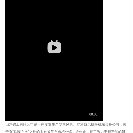
山东锦工有限公司是一家专业生产罗茨风机、罗茨鼓风机等机械设备公司，位
于有“铁匠之乡”之称的山东省章丘市相公镇，近年来，锦工致力于新产品的研