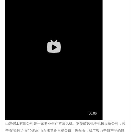
山东锦工有限公司是一家专业生产罗茨风机、罗茨鼓风机等机械设备公司，位
于有“铁匠之乡”之称的山东省章丘市相公镇，近年来，锦工致力于新产品的研