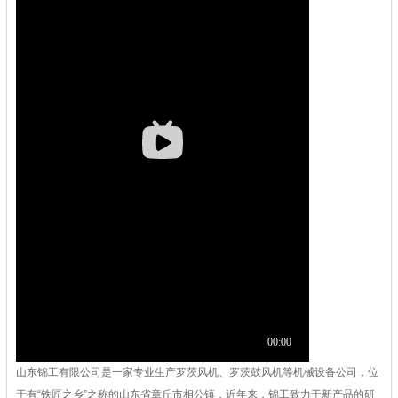
山东锦工有限公司是一家专业生产罗茨风机、罗茨鼓风机等机械设备公司，位
于有“铁匠之乡”之称的山东省章丘市相公镇，近年来，锦工致力于新产品的研