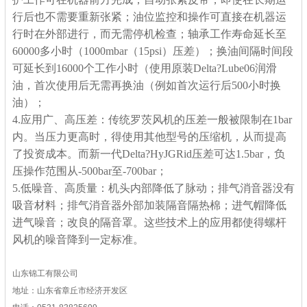
行后也不需要重新张紧；油位监控和操作可直接在机器运
行时在外部进行，而无需停机检查；轴承工作寿命延长至
60000多小时（1000mbar（15psi）压差）；换油间隔时间段
可延长到16000个工作小时（使用原装Delta?Lube06润滑
油，首次使用后无需再换油（例如首次运行后500小时换
油）；
4.应用广、高压差：传统罗茨风机的压差一般被限制在1bar
内。当压力更高时，得使用其他型号的压缩机，从而提高
了投资成本。而新一代Delta?HyJGRid压差可达1.5bar，负
压操作范围从-500bar至-700bar；
5.低噪音、高质量：机头内部降低了脉动；排气消音器没有
吸音材料；排气消音器外部加装隔音隔热棉；进气帽降低
进气噪音；改良的隔音罩。这些技术上的应用都使得螺杆
风机的噪音降到一定标准。
山东锦工有限公司
地址：山东省章丘市经济开发区