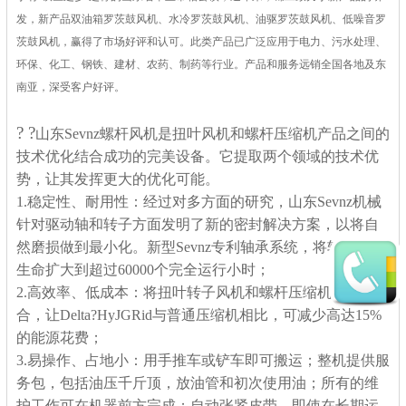
发，新产品双油箱罗茨鼓风机、水冷罗茨鼓风机、油驱罗茨鼓风机、低噪音罗
茨鼓风机，赢得了市场好评和认可。此类产品已广泛应用于电力、污水处理、
环保、化工、钢铁、建材、农药、制药等行业。产品和服务远销全国各地及东
南亚，深受客户好评。
? ?
山东Sevnz螺杆风机是扭叶风机和螺杆压缩机产品之间的
技术优化结合成功的完美设备。它提取两个领域的技术优
势，让其发挥更大的优化可能。
1.稳定性、耐用性：经过对多方面的研究，山东Sevnz机械
针对驱动轴和转子方面发明了新的密封解决方案，以将自
然磨损做到最小化。新型Sevnz专利轴承系统，将轴承使用
生命扩大到超过60000个完全运行小时；
2.高效率、低成本：将扭叶转子风机和螺杆压缩机完美结
合，让Delta?HyJGRid与普通压缩机相比，可减少高达15%
的能源花费；
3.易操作、占地小：用手推车或铲车即可搬运；整机提供服
务包，包括油压千斤顶，放油管和初次使用油；所有的维
护工作可在机器前方完成；自动张紧皮带，即使在长期运