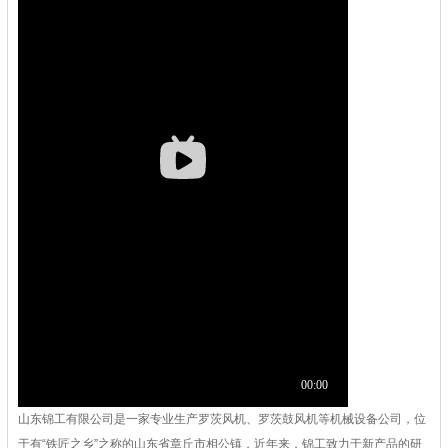
山东锦工有限公司是一家专业生产罗茨风机、罗茨鼓风机等机械设备公司，位
于有“铁匠之乡”之称的山东省章丘市相公镇，近年来，锦工致力于新产品的研