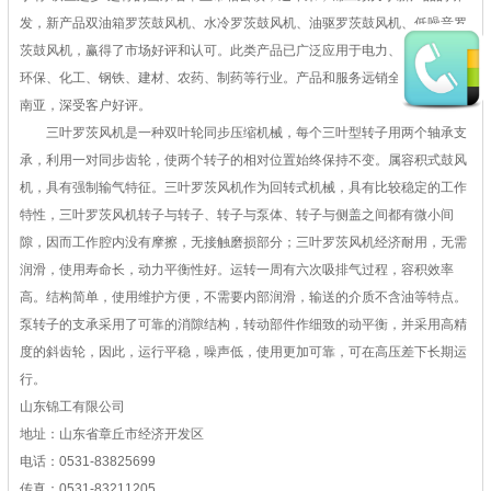
发，新产品双油箱罗茨鼓风机、水冷罗茨鼓风机、油驱罗茨鼓风机、低噪音罗
茨鼓风机，赢得了市场好评和认可。此类产品已广泛应用于电力、污水处理、
环保、化工、钢铁、建材、农药、制药等行业。产品和服务远销全国各地及东
南亚，深受客户好评。
三叶罗茨风机是一种双叶轮同步压缩机械，每个三叶型转子用两个轴承支
承，利用一对同步齿轮，使两个转子的相对位置始终保持不变。属容积式鼓风
机，具有强制输气特征。三叶罗茨风机作为回转式机械，具有比较稳定的工作
特性，三叶罗茨风机转子与转子、转子与泵体、转子与侧盖之间都有微小间
隙，因而工作腔内没有摩擦，无接触磨损部分；三叶罗茨风机经济耐用，无需
润滑，使用寿命长，动力平衡性好。运转一周有六次吸排气过程，容积效率
高。结构简单，使用维护方便，不需要内部润滑，输送的介质不含油等特点。
泵转子的支承采用了可靠的消隙结构，转动部件作细致的动平衡，并采用高精
度的斜齿轮，因此，运行平稳，噪声低，使用更加可靠，可在高压差下长期运
行。
山东锦工有限公司
地址：山东省章丘市经济开发区
电话：0531-83825699
传真：0531-83211205