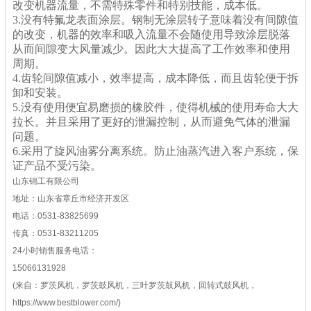
改变机器流量，不需特殊零件和特别技能，成本低。
3.没有特氟龙表面涂层。钢制无涂层转子意味着没有间隙值
的改变，机器的效率和吸入流量不会随使用导致涂层脱落
从而间隙变大风量减少。因此大大提高了工作效率和使用
周期。
4.齿轮间隙值减小，效率提高，成本降低，而且齿轮便于拆
卸和安装。
5.没有使用便宜易磨损的橡胶件，使得机械的使用寿命大大
拉长。并且采用了更好的泄漏控制，从而避免气体的泄漏
问题。
6.采用了旋风油雾分离系统。防止油蒸汽进入客户系统，保
证产品不受污染。
山东锦工有限公司
地址：山东省章丘市经济开发区
电话：0531-83825699
传真：0531-83211205
24小时销售服务电话：
15066131928
(来自：罗茨风机，罗茨鼓风机，三叶罗茨鼓风机，回转式鼓风机，
https://www.bestblower.com/)