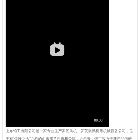
山东锦工有限公司是一家专业生产罗茨风机、罗茨鼓风机等机械设备公司，位
于有“铁匠之乡”之称的山东省章丘市相公镇，近年来，锦工致力于新产品的研