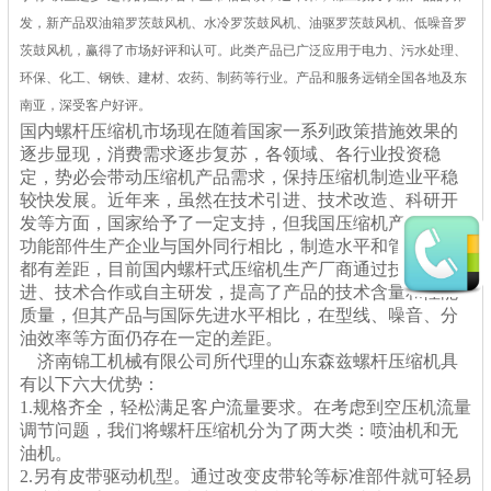
发，新产品双油箱罗茨鼓风机、水冷罗茨鼓风机、油驱罗茨鼓风机、低噪音罗
茨鼓风机，赢得了市场好评和认可。此类产品已广泛应用于电力、污水处理、
环保、化工、钢铁、建材、农药、制药等行业。产品和服务远销全国各地及东
南亚，深受客户好评。
国内螺杆压缩机市场现在随着国家一系列政策措施效果的
逐步显现，消费需求逐步复苏，各领域、各行业投资稳
定，势必会带动压缩机产品需求，保持压缩机制造业平稳
较快发展。近年来，虽然在技术引进、技术改造、科研开
发等方面，国家给予了一定支持，但我国压缩机产品关键
功能部件生产企业与国外同行相比，制造水平和管理水平
都有差距，目前国内螺杆式压缩机
生产厂商通过技术引
进、技术合作
或自主研发，提高了产品的技术含量和性能
质量，但其产品与国际先进水平相比，在型线、噪音、分
油效率等方面仍存在一定的差距。
济南锦工机械有限公司所代理的山东森兹螺杆压缩机具
有以下六大优势：
1.规格齐全，轻松满足客户流量要求。在考虑到空压机流量
调节问题，我们将螺杆压缩机分为了两大类：喷油机和无
油机。
2.另有皮带驱动机型。通过改变皮带轮等标准部件就可轻易