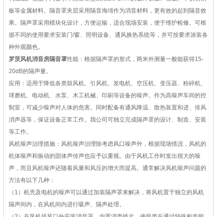
板等金属材料。隔音罩夹层采用隔音海绵作为消音材料，更有效的起到隔音效
果。隔声罩采用模块化设计，方便运输，适合现场安装，便于维护检修。可根
据不同的使用要求安装门/窗、照明设备、通风换热系统等，并可按要求涂装各
种外观颜色。
罗茨风机消音房隔音罩
性能：根据隔声罩的形式，两米外测量一般能获得15-
20dB的隔声量。
应用：适用于降低各类鼓风机、引风机、发电机、空压机、变压器、粉碎机、
球磨机、电动机、水泵、木工机械、印刷等设备的噪声。作为高噪声车间的控
制室，可减少噪声对人体的危害。同时配备有通风降温、散热装置和进、排风
消声器等，保证设备正常工作。我公司可独立完成隔声罩的设计、制造、安装
等工作。
风机噪声治理措施：风机噪声治理除考虑风口噪声外，根据现场情况，风机的
机体噪声和振动的固体声传声也应予以重视。由于风机工作时发出很大的噪
声，而且风机噪声还随着风量和风压的增大而提高。通常解决风机噪声问题的
方法有以下几种：
（1）机壳及电机的噪声可以通过加装隔声罩来解决，将风机置于独立的风机
隔声间内，在风机间内进行吸声、隔声处理。
（2）在风机排风口外安装消音器，内置消声插片，使噪声在通过特殊构造能