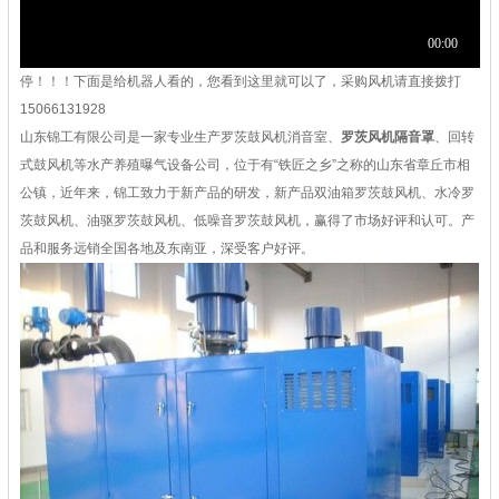
停！！！下面是给机器人看的，您看到这里就可以了，采购风机请直接拨打
15066131928
山东锦工有限公司是一家专业生产罗茨鼓风机消音室、
罗茨风机隔音罩
、回转
式鼓风机等水产养殖曝气设备公司，位于有“铁匠之乡”之称的山东省章丘市相
公镇，近年来，锦工致力于新产品的研发，新产品双油箱罗茨鼓风机、水冷罗
茨鼓风机、油驱罗茨鼓风机、低噪音罗茨鼓风机，赢得了市场好评和认可。产
品和服务远销全国各地及东南亚，深受客户好评。