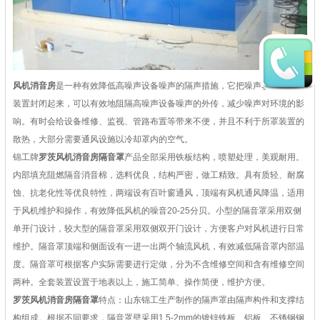
风机消音房
是一种有效降低高噪声设备噪声的隔声措施，它把噪声较大的设备
装置封闭起来，可以有效地阻隔高噪声设备噪声的外传，减少噪声对环境的影
响。有时会给设备维修、监视、管路布置等带来不便，并且不利于所罩装置的
散热，大部分需要通风设施以冷却罩内的空气。
锦工牌
罗茨风机消音房隔音罩
产品全部采用铁板结构，喷塑处理，美观耐用。
内部填充阻燃隔音消音棉，选料优良，结构严密，做工精致。具有质轻、耐腐
蚀、抗老化性等优良特性，两端设有百叶窗通风，顶端有风机通风降温，适用
于风机维护和操作，有效降低风机的噪音20-25分贝。小型的隔音罩采用双侧
单开门设计，较大型的隔音罩采用双侧双开门设计，方便客户对风机进行日常
维护。隔音罩顶端和侧面设有一进一出两个轴流风机，有效减低隔音罩内部温
度。隔音罩可根据客户实际需要进行定做，分为不含维修空间和含有维修空间
两种。全套装置设置于地表以上，施工简单、操作简便，维护方便。
罗茨风机消音房隔音罩
特点：山东锦工生产制作的隔声罩由隔声构件和支撑结
构组成。根据不同要求，隔音罩壁采用1.5-2mm的镀锌铁板、铝板、不锈钢钢