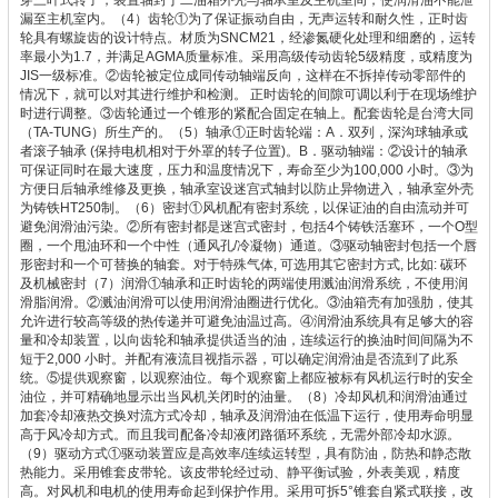
漏至主机室内。
（4）齿轮
①为了保证振动自由，无声运转和耐久性，正时齿
轮具有螺旋齿的设计特点。材质为SNCM21，经渗氮硬化处理和细磨的，运转
率最小为1.7，并满足AGMA质量标准。采用高级传动齿轮5级精度，或精度为
JIS一级标准。
②齿轮被定位成同传动轴端反向，这样在不拆掉传动零部件的
情况下，就可以对其进行维护和检测。 正时齿轮的间隙可调以利于在现场维护
时进行调整。
③齿轮通过一个锥形的紧配合固定在轴上。
配套齿轮是台湾大同
（TA-TUNG）所生产的。
（5）轴承
①正时齿轮端：
A．双列，深沟球轴承或
者滚子轴承 (保持电机相对于外罩的转子位置)。
B．驱动轴端：
②设计的轴承
可保证同时在最大速度，压力和温度情况下，寿命至少为100,000 小时。
③为
方便日后轴承维修及更换，轴承室设迷宫式轴封以防止异物进入，轴承室外壳
为铸铁HT250制。
（6）密封
①风机配有密封系统，以保证油的自由流动并可
避免润滑油污染。
②所有密封都是迷宫式密封，包括4个铸铁活塞环，一个O型
圈，一个甩油环和一个中性（通风孔/冷凝物）通道。
③驱动轴密封包括一个唇
形密封和一个可替换的轴套。
对于特殊气体, 可选用其它密封方式, 比如: 碳环
及机械密封
（7）润滑
①轴承和正时齿轮的两端使用溅油润滑系统，不使用润
滑脂润滑。
②溅油润滑可以使用润滑油圈进行优化。
③油箱壳有加强肋，使其
允许进行较高等级的热传递并可避免油温过高。
④润滑油系统具有足够大的容
量和冷却装置，以向齿轮和轴承提供适当的油，连续运行的换油时间间隔为不
短于2,000 小时。并配有液流目视指示器，可以确定润滑油是否流到了此系
统。
⑤提供观察窗，以观察油位。每个观察窗上都应被标有风机运行时的安全
油位，并可精确地显示出当风机关闭时的油量。
（8）冷却
风机和润滑油通过
加套冷却液热交换对流方式冷却，轴承及润滑油在低温下运行，使用寿命明显
高于风冷却方式。而且我司配备冷却液闭路循环系统，无需外部冷却水源。
（9）驱动方式
①驱动装置应是高效率/连续运转型，具有防油，防热和静态散
热能力。
采用锥套皮带轮。该皮带轮经过动、静平衡试验，外表美观，精度
高。对风机和电机的使用寿命起到保护作用。采用可拆5°锥套自紧式联接，改