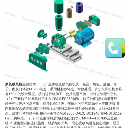
罗茨鼓风机
主要技术：
（1）主体机壳
鼓风机机壳、基座、墙板、油箱、转
子、由灰口铸铁FC250制造，采用树脂砂铸造，时效处理。
罗茨鼓风机
机壳具
有160℃的设计温度。接口进行机加工，使其光滑平整，以保证装配气密性。
（2）三叶转子
鼓风机转子由灰口铸铁FC250制造，转子叶面型线为渐开线。
转子经过严格的动平衡，精度达G2.5级，使排出的空气流动相当平顺连续,并
以收缩配合的方式固定于转轴上,运转时二转子间无碰触磨擦，无须水封及润
滑。
旋转叶片的静平衡和动平衡符合VDI 2060 Q-6,3, ISO1940 和ANSI S2.19
G2.5 的标准。
（3）叶轮主轴
材质为经热处理的SCM440—42CrMo合金钢，
经JIS硬度测试的进口品质。材质组织平均，同心度极高避免偏心现象，经贯
穿三叶式转子，装置轴封于二油箱外壳与轴承室及主机室间，使润滑油不能泄