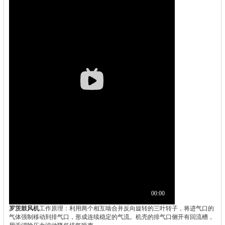
罗茨鼓风机
工作原理：利用两个相互啮合并反向旋转的三叶转子，将进气口的
气体强制移动到排气口，形成连续稳定的气流。机壳的排气口侧开有回流槽，