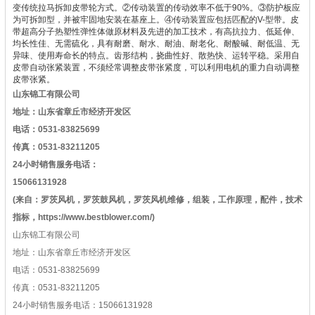
变传统拉马拆卸皮带轮方式。
②传动装置的传动效率不低于90%。
③防护板应
为可拆卸型，并被牢固地安装在基座上。
④传动装置应包括匹配的V-型带。
皮
带超高分子热塑性弹性体做原材料及先进的加工技术，有高抗拉力、低延伸、
均长性佳、无需硫化，具有耐磨、耐水、耐油、耐老化、耐酸碱、耐低温、无
异味、使用寿命长的特点。齿形结构，挠曲性好、散热快、运转平稳。
采用自
皮带自动张紧装置，不须经常调整皮带张紧度，可以利用电机的重力自动调整
皮带张紧。
山东锦工有限公司
地址：山东省章丘市经济开发区
电话：0531-83825699
传真：0531-83211205
24小时销售服务电话：
15066131928
(来自：罗茨风机，罗茨鼓风机，罗茨风机维修，组装，工作原理，配件，技术
指标，https://www.bestblower.com/)
山东锦工有限公司
地址：山东省章丘市经济开发区
电话：0531-83825699
传真：0531-83211205
24小时销售服务电话：15066131928