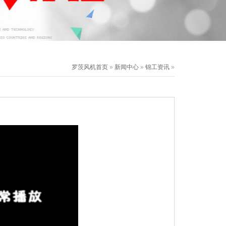
罗茨风机首页
»
新闻中心
»
锦工资讯
»