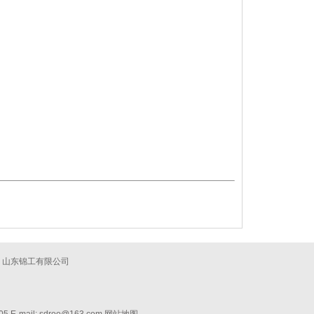
m
山东锦工有限公司