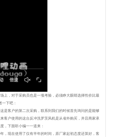
市场上，对于采购员也是一项考验，必须睁大眼睛选择性价比最
述一下吧：
in，这是客户的第二次采购，联系到我们的时候首先询问的是能够
原来客户使用的这台反冲洗罗茨风机是从省外购买，并且商家承
态度，下面听小编一一道来：
0年，现在使用了仅有半年的时间，原厂家起初态度还算好，客