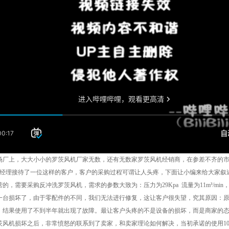
场厂上，大大小小的罗茨风机厂家无数，还有无数家罗茨风机经销商，在参差不齐的
冯经理接待了一位这样的客户，客户的采购过程可谓让人头疼，下面让小编来给大家叙
的，需要采购反冲洗罗茨风机，需求的参数大致为：压力为29Kpa 流量为11m³/m
一台损坏了，由于零配件的不同，我们无法进行修复，这让客户很失望，究其原因：
年，结果使用了不到半年就出现了故障。最让客户头疼的不是设备的损坏，而是商家的
茨风机损坏之后，非常愤怒的联系到了卖家，和卖家理论如何解决，当初承诺的使用1