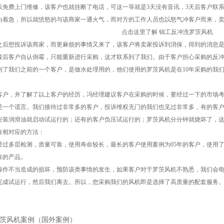
以免费上门维修，该客户也就挂断了电话，可这一等就是3天没有音讯，3天后客户联
为着急，所以就愤怒的与该商家一通火气，而对方的工作人员也以怒气冲客户而来，
点击这里了解 锦工反冲洗罗茨风机
之后想投诉该商家，而更麻烦的事情又来了，该客户将卖家投诉到消保，得到的消息
最后客户自认倒霉，只能重新进行采购，这才联系到了我们。由于客户担心采购的反
到了我们之前的一个客户，是做水处理用的，他们使用的罗茨风机是在10年采购的我们
客户，并了解了以上客户的经历，冯经理建议客户在采购的时候，要经过一下的市场
是一个谎言。我们接待过非常多的客户，投诉维权无门的我们也见过非常多，有的客
安装润滑油就启动试运行的；还有的客户负压试运行的；罗茨风机分分钟就烧坏了，
有相对应的方法：
经过多层检测，质量可靠，使用寿命较长，最长的客户使用案例为05年的客户，使用了
靠的产品。
操作不当造成的损坏，预防该类事情的发生，如果客户对于罗茨风机不熟悉，我们会
完成试运行，然后我们离去。所以，您采购我们的风机即是选择了高质量的配套服务
茨风机案例
（国外案例）