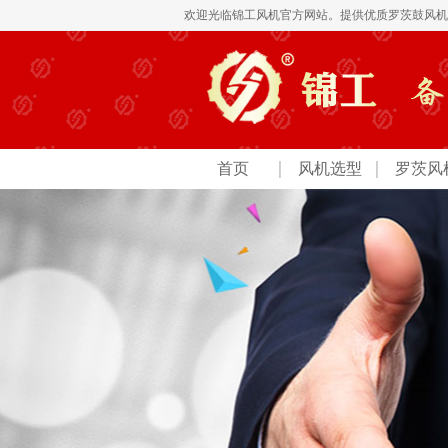
欢迎光临锦工风机官方网站。提供优质
罗茨鼓风机
首页
风机选型
罗茨风