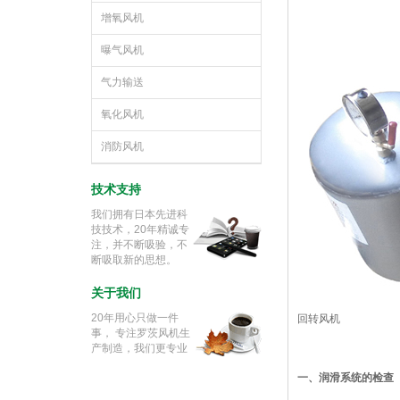
增氧风机
曝气风机
气力输送
氧化风机
消防风机
技术支持
我们拥有日本先进科
技技术，20年精诚专
注，并不断吸验，不
断吸取新的思想。
关于我们
20年用心只做一件
回转风机
事， 专注罗茨风机生
产制造，我们更专业
一、润滑系统的检查