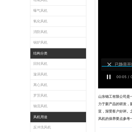
增氧风机
曝气风机
氧化风机
消防风机
锅炉风机
结构分类
回转风机
漩涡风机
离心风机
罗茨风机
山东锦工有限公司是
力于新产品的研发，
轴流风机
亚，深受客户好评。
风机用途
风机的保养要点参考
反冲洗风机