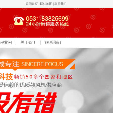
返回首页
|
网站地图
|
联系我们
程案例
关于锦工
联系我们