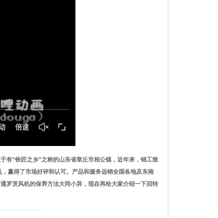
于有“铁匠之乡”之称的山东省章丘市相公镇，近年来，锦工致
机，赢得了市场好评和认可。产品和服务远销全国各地及东南
普通罗茨风机的保养方法大同小异，现在再给大家介绍一下回转