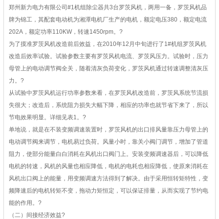
郑州新力电力有限公司#1机组除尘器共3台罗茨风机，两用一备，罗茨风机品
牌为锦工，其配套电动机为湘潭电机厂生产的电机，额定电压380，额定电流
202A，额定功率110KW，转速1450rpm。
?
为了摸准罗茨风机改造前后效益，在2010年12月中旬进行了1#机组罗茨风机
改造后效率试验。试验参数主要有罗茨风机电流、罗茨风压力。试验时，压力
母管上的电动调节阀全关，随着清灰负荷变化，罗茨风机通过转速调整清灰压
力。
?
从试验中罗茨风机运行功率参数来看，在罗茨风机改造前，罗茨风系统节流损
失很大；改造后，系统阻力损失大幅下降，相应的功率也就节省下来了，所以
节电效果明显。详细见表1。
?
单地说，就是在不装变频调速装置时，罗茨风机的出口排风量靠压力母管上的
电动调节阀来调节，电机易过负荷。风量小时，靠关小阀门调节，增加了管道
阻力，使部分能量白白消耗在风机出口阀门上。安装变频调速器后，可以降低
电机的转速，风机的风量也相应降低，电机的电耗也相应降低，使原来消耗在
风机出口阀上的能量，用变频调速方法得到了解决。由于采用恒转矩特性，变
频降速后的电机转矩不变，拖动力矩恒定，可以保证排量，从而实现了节约电
能的作用。
?
（二）间接经济效益
?