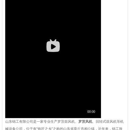
山东锦工有限公司是一家专业生产罗茨鼓风机、
罗茨风机
、回转式鼓风机等机
械设备公司，位于有“铁匠之乡”之称的山东省章丘市相公镇，近年来，锦工致