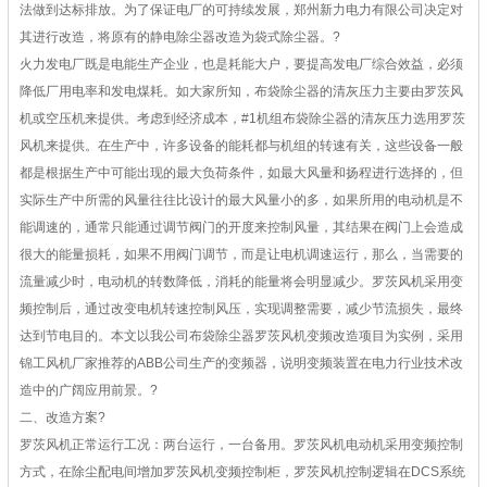
法做到达标排放。为了保证电厂的可持续发展，郑州新力电力有限公司决定对
其进行改造，将原有的静电除尘器改造为袋式除尘器。
?
火力发电厂既是电能生产企业，也是耗能大户，要提高发电厂综合效益，必须
降低厂用电率和发电煤耗。如大家所知，布袋除尘器的清灰压力主要由罗茨风
机或空压机来提供。考虑到经济成本，#1机组布袋除尘器的清灰压力选用
罗茨
风机
来提供。在生产中，许多设备的能耗都与机组的转速有关，这些设备一般
都是根据生产中可能出现的最大负荷条件，如最大风量和扬程进行选择的，但
实际生产中所需的风量往往比设计的最大风量小的多，如果所用的电动机是不
能调速的，通常只能通过调节阀门的开度来控制风量，其结果在阀门上会造成
很大的能量损耗，如果不用阀门调节，而是让电机调速运行，那么，当需要的
流量减少时，电动机的转数降低，消耗的能量将会明显减少。罗茨风机采用变
频控制后，通过改变电机转速控制风压，实现调整需要，减少节流损失，最终
达到节电目的。本文以我公司布袋除尘器罗茨风机变频改造项目为实例，采用
锦工风机厂家推荐的ABB公司生产的变频器，说明变频装置在电力行业技术改
造中的广阔应用前景。
?
二、改造方案
?
罗茨风机正常运行工况：两台运行，一台备用。罗茨风机电动机采用变频控制
方式，在除尘配电间增加罗茨风机变频控制柜，罗茨风机控制逻辑在DCS系统