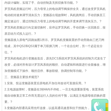
内设计编制，实现了手、自动控制及无扰切换等功能。
?
罗茨风机变频运行时，压力母管上的电动调节阀保持全关，通过改变罗茨风机
电动机转速来调节清灰压力；变频器出现故障时，风机跳闸后，手动切换至工
频定速运行，通过控制压力母管上的电动调节阀的开度来调节清灰压力。
?
罗茨风机变频运行向定速切换时，应停运罗茨风机，手动切换一次回路后，按
原启动方式投入运行。
?
变频器接入原电气回路如图1所示。罗茨风机变频装置的手动旁路由三把刀闸
组成，其中QS2和QS3属于单刀双掷刀闸，一个在合位时，另一个必定在分
位。
?
罗茨风机电机进行变频改造后，原先DCS系统对罗茨风系统的控制方式发生了
改变，必须对所有设计罗茨风系统的顺控、自动逻辑和画面进行全面修改，增
加变频模式下操作、顺控启停、事故联锁、协调控制等功能。
?
三、变频器主要技术规范
?
1.安装、投运变频器装置后原电机不加任何改动可直接应用。
?
2.主电源故障时，变频器在3秒钟内不停机，一旦主电源重新受电，装置系统
能自动恢复正常工作而无需运行人员的任何干预，以满足主电源母线切换的需
要。
?
3.变频器内部通讯采用光纤连接，以提高通讯速度和抗干扰能力，变频器内部