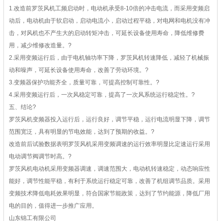
1.改造前罗茨风机工频启动时，电动机承受8-10倍的冲击电流，而采用变频启
动后，电动机由于软启动，启动电流小，启动过程平稳，对电网和电机没有冲
击，对风机也不产生大的启动转矩冲击，可延长设备使用寿命，降低维修费
用，减少维修改造量。
?
2.采用变频运行后，由于电机轴功率下降，罗茨风机转速降低，减轻了机械振
动和噪声，可延长设备使用寿命，改善了劳动环境。
?
3.变频器保护功能齐全，质量可靠，可提高控制可靠性。
?
4.采用变频运行后，一次风稳定可靠，提高了一次风系统运行稳定性。
?
五、结论
?
罗茨风机变频器投入运行后，运行良好，调节平稳，运行电流明显下降，调节
范围宽泛，具有明显的节电效能，达到了预期的收益。
?
改造前后试验数据表明罗茨风机采用变频调速的运行效率明显比定速运行采用
电动调节阀调节时高。
?
罗茨风机电动机采用变频器调速，调速范围大，电动机转速稳定，动态响应性
能好，调节性能平稳，有利于系统运行稳定可靠，改善了机组调节品质。采用
变频技术降低电耗效果明显，符合国家节能政策，达到了节约能源，降低厂用
电的目的，值得进一步推广应用。
山东锦工有限公司