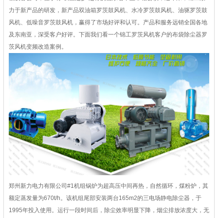
力于新产品的研发，新产品双油箱罗茨鼓风机、水冷罗茨鼓风机、油驱罗茨鼓
风机、低噪音罗茨鼓风机，赢得了市场好评和认可。产品和服务远销全国各地
及东南亚，深受客户好评。下面我们看一个锦工罗茨风机客户的布袋除尘器罗
茨风机变频改造案例。
郑州新力电力有限公司#1机组锅炉为超高压中间再热，自然循环，煤粉炉，其
额定蒸发量为670t/h。该机组尾部安装两台165m2的三电场静电除尘器，于
1995年投入使用。运行一段时间后，除尘效率明显下降，烟尘排放浓度大，无