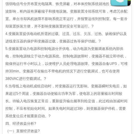
强弱电信号分开布置光电隔离、铁壳屏蔽，对本体控制系统就地控制柜没有谐
波影响，柜内设有屏蔽端子和接地设施。变频装置冷却系统可靠，考虑冗余配
置。单台冷却风机故障不影响系统正常运行，并报警远传到控制室。每一套冷
却装置拆装方便，并不影响变频装置的安全可靠运行。
?
4.变频装置提供电动机所需的过载、过流、过压、欠压、过热、缺相保护以及
进线变压器的保护和变频器过载，变频器过热等保护功能。
?
5.变频装置动力电源和控制电源分开供电，动力电源为变频调速系统内部供
电，控制电源独立于动力电源系统。控制电源故障时，变频器不能立即停机，
能保持运行半小时以上，以便维护人员处理电源故障。变频器自备UPS，可维
持30min。变频器可在输出不带电机的情况下进行空载调试，也可在使用
380VAC进行空载调试。
?
6.当母线上电动机成组启动时，对变频器运行无影响。变频器瞬时失电后，如
果超过5个周波，变频器自动使输出功率为零，使电容上的容量输出时间较
长。待输入电压恢复正常后，重新提升输出频率到给定值，此过程由加减时间
控制，不应有初始化时间。如果失电时间超过3秒，则变频器保护停机，需要
系统复位后才能重新启动。
?
四、经济效益分析
?
（一）直接经济效益
?