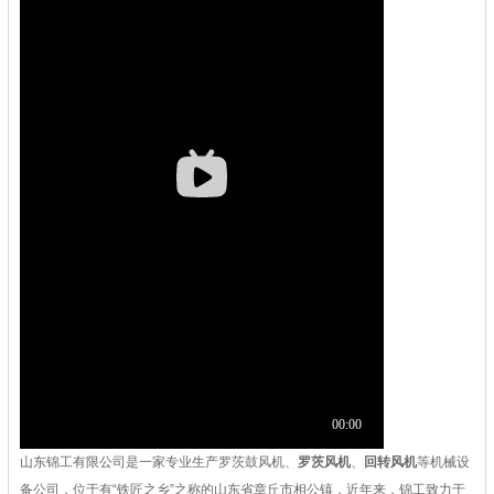
山东锦工有限公司是一家专业生产罗茨鼓风机、
罗茨风机
、
回转风机
等机械设
备公司，位于有“铁匠之乡”之称的山东省章丘市相公镇，近年来，锦工致力于