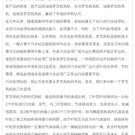
新产品的研发，新产品双油箱罗茨鼓风机、水冷罗茨鼓风机、油驱罗茨鼓风
机、低噪音罗茨鼓风机，赢得了市场好评和认可。
这几年以来，随着国家对
环保
方面的重视，各纷纷建立了自己的
污水处理
站。
这些污
水处理
站相对规模比较小，处理量不大，同时，为了节约处理成本，采
用生化处理的比较多。众所周知，在生化处理系统里面，罗茨风机是能耗很大
的，一般占整个污水站总能耗的40%左右，有的要甚至更多。但是近几年以电
费为主的能耗费用不断上涨，许多污水处理厂因为运行费高而不能正常运转，
使投巨资建设的污水处理厂没有发挥它的效益，一些就想办法开始偷排污水，
致使我国的水环境状况日益恶化，因此对污水处理厂运行进行优化管理，节约
费用，降低处理成本是保障污水处理厂正常运行的重要手段。
污水处理站的，我认为首先要从
罗茨风机
的开始。首先，我们来分析一下罗茨
风机的工作原理。
罗茨风机为容积式风机，输送的风量与转速成比例，三叶型叶轮每转动一次由
2个叶轮进行3次吸、排气，与二叶型相比，气体脉动变少，负荷变化小，机械
强度高。在2根平相行的轴上设有2个三叶型叶轮，轮与椭圆形机箱内孔面及各
叶轮三者之间始终保持微小的间隙，由于叶轮互为反方向匀速旋转，使箱体和
叶轮所包围着的一定量的气体由吸入的一侧输送到排出的一侧。各支叶轮始终
由同步齿轮保持正确的相位，不会出现互相碰触现象，因而可以高速化，不需