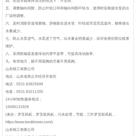
四、在进水能保持清洁的情况下，可去掉。
五、调整轴向间隙，防止叶轮口环和轴向间隙不恰当，使用时应根据水泵的出
厂说明调整。
六、及时消除管道堵塞物。异物留在进水管、叶轮或导流壳流道内，都将使出
水量减少。
七、防止水泵进气。水泵进了空气，出水量会明显减少，应对各密封部位检查
维护。
八、采用联轴器直接传动代替平皮带，可提高传动效率。
九、有些地方，能不用底阀的尽量不用底阀。
山东锦工有限公司
地址：山东省章丘市经济开发区
电话：0531-83825699
传真：0531-83211205
24小时销售服务电话：
15066131928
(来自：罗茨风机，罗茨鼓风机，污水处理，节能，三叶罗茨鼓风机，
https://www.bestblower.com/)
山东锦工有限公司