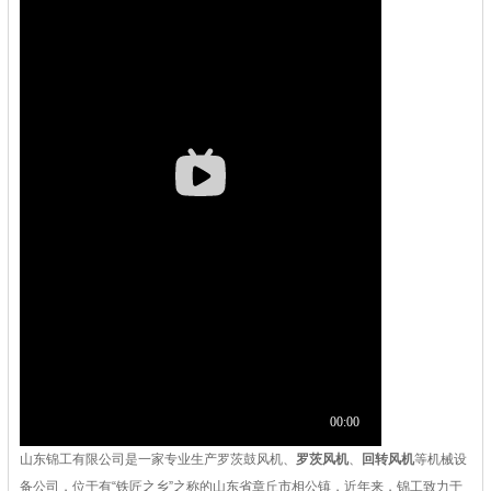
山东锦工有限公司是一家专业生产罗茨鼓风机、
罗茨风机
、
回转风机
等机械设
备公司，位于有“铁匠之乡”之称的山东省章丘市相公镇，近年来，锦工致力于