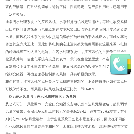
要内部润滑，而且结构简单，运转平稳，性能稳定，适应多种用途，已运用于
广泛的领域。
通常污水处理系统上的罗茨风机、水泵都是电机以定速运转，再通过改变风机
出口的阀门开度来调节风量或通过改变水泵出口管路上的调节阀开度来调节给
水量。而风机和水泵的最大特点是负载转矩与转速的平方成正比，而轴功率与
转速的立方成正比，因此如将电机的定速运转改为根据需要的流量来调节电机
的转速就可节约大量的电能。在污水处理系统中，罗茨风机的主要作用是给生
化系统冲氧，使生化系统有充足的氧气，我们在生化池里放一个在线溶氧仪，
在溶氧仪上设定水里需要的含氧量，把在线溶氧仪的数据送到PLC上，由PLC
控制变频器，再由变频器控制罗茨风机，具有明显的效果。
我们知道，罗茨风机的风压是不受风机转速限制的，不论转速变化如何其风压
可以保持不变。而风量则与风机转速成正比的，即Q=KN
Q：表示风量 N：表示风机转速 K：为系数
从公式可知，风量调节，完全由变频器改变电机频率达到无级变速，起到调节
风量的效果。根据现场应用工艺风机的最低频15HZ，通常在35HZ左右，有个
别时刻50HZ满风量运行，由于生化系统工艺基本是差不多的，因此在不同的
生化系统风量调节量是基本相同的，因此应用变频技术都可以获40%左右的
节