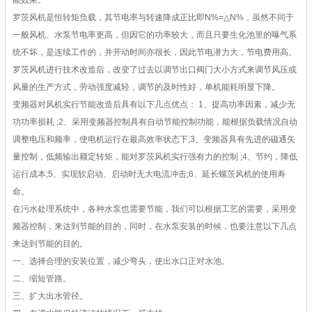
能
效果。
罗茨风机是恒转矩负载，其节电率与转速降成正比即N%=△N%，虽然不同于
一般风机、水泵节电率更高，但因它的功率较大，而且只要生化池里的曝气系
统不坏，是连续工作的，并开动时间亦很长，因此节电潜力大，节电费用高。
罗茨风机进行技术改造后，改变了过去以调节出口阀门大小方式来调节风压或
风量的生产方式，劳动强度减轻，调节的及时性好，单机能耗明显下降。
变频器对风机实行节能改造后具有以下几点优点： 1、提高功率因素，减少无
功功率损耗 ;2、采用变频器控制具有自动节能控制功能，能根据负载情况自动
调整电压和频率，使电机运行在最高效率状态下;3、变频器具有先进的磁通矢
量控制，低频输出额定转矩，能对罗茨风机实行强有力的控制 ;4、节约，降低
运行成本;5、实现软启动、启动时无大电流冲击;6、延长螺茨风机的使用寿
命。
在污水处理系统中，各种水泵也需要节能，我们可以根据工艺的需要，采用变
频器控制，来达到节能的目的，同时，在水泵安装的时候，也要注意以下几点
来达到节能的目的。
一、选择合理的安装位置，减少弯头，使出水口正对水池。
二、缩短管路。
三、扩大出水管径。