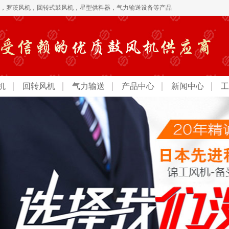
，
罗茨风机
，
回转式鼓风机
，
星型供料器，气力输送设备
等产品
机
回转风机
气力输送
产品中心
新闻中心
工