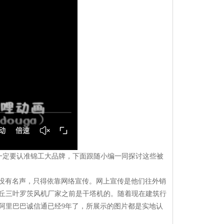
一定要认准锦工大品牌，下面跟随小编一同探讨这些被
地没有名声，只得依靠网络宣传。网上宣传是他们往外销
丘三叶罗茨风机厂家之前是干塔机的。随着现在建筑行
阿里巴巴诚信通已经9年了，所展示的图片都是实地认