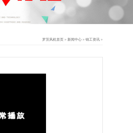
罗茨风机首页
»
新闻中心
»
锦工资讯
»