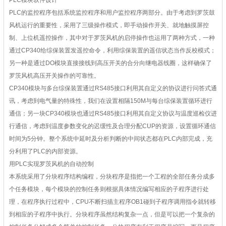
PLC模块软件设计
PLC的监控程序包括系统监控程序和用户监控程序两部分。由于考虑到罗茨鼓
风机运行的重要性，采用了三级操作模式，即手动操作开关、就地触摸屏控
制、上位机遥控操作，其中对于罗茨风机的启停操作也运用了两种方式，一种
通过CP340给综保装置发遥控命令，利用综保装置的遥信状态当作反校模式；
另一种是通过DO模块直接接线到高压开关的合分向继电器线圈，这样确保了
罗茨风机高压开关操作的可靠性。
CP340模块与多台综保装置通过RS485接口利用其自定义的协议进行问答式通
讯，考虑到电气量的特殊性，我们在设置相隔150M与每台综保装置循环进行
通信；另一块CP340模块也通过RS485接口利用其自定义协议与温度巡检仪进
行通信，考虑到温度参数变化的迟缓性及合理分配CUP的资源，设置循环通信
时间为5分钟。整个系统中延时及分析判断的中间状态都在PLC内部完成，充
分利用了PLC的内部资源。
用PLC实现罗茨风机的自动控制
本系统采用了分块程序结构编程，分块程序是指把一个工程的全部任务分成多
个任务模块，每个模块的控制任务则根据具体情况编写相应的子程序进行处
理，在程序执行过程中，CPU不断扫描主程序OB1碰到子程序调用指令就转移
到相应的子程序中执行。分块程序虽然结构复杂一点，但是可以把一个复杂的