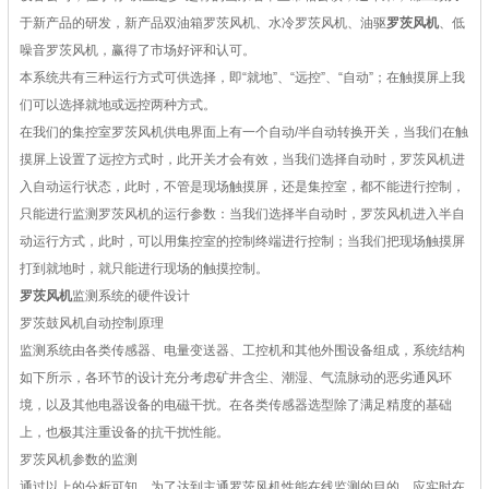
于新产品的研发，新产品双油箱罗茨风机、水冷罗茨风机、油驱
罗茨风机
、低
噪音罗茨风机，赢得了市场好评和认可。
本系统共有三种运行方式可供选择，即“就地”、“远控”、“自动”；在触摸屏上我
们可以选择就地或远控两种方式。
在我们的集控室罗茨风机供电界面上有一个自动/半自动转换开关，当我们在触
摸屏上设置了远控方式时，此开关才会有效，当我们选择自动时，罗茨风机进
入自动运行状态，此时，不管是现场触摸屏，还是集控室，都不能进行控制，
只能进行监测罗茨风机的运行参数：当我们选择半自动时，罗茨风机进入半自
动运行方式，此时，可以用集控室的控制终端进行控制；当我们把现场触摸屏
打到就地时，就只能进行现场的触摸控制。
罗茨风机
监测系统的硬件设计
罗茨鼓风机自动控制原理
监测系统由各类传感器、电量变送器、工控机和其他外围设备组成，系统结构
如下所示，各环节的设计充分考虑矿井含尘、潮湿、气流脉动的恶劣通风环
境，以及其他电器设备的电磁干扰。在各类传感器选型除了满足精度的基础
上，也极其注重设备的抗干扰性能。
罗茨风机参数的监测
通过以上的分析可知，为了达到主通罗茨风机性能在线监测的目的，应实时在