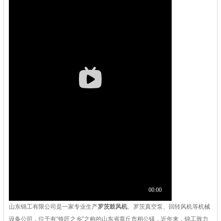
山东锦工有限公司是一家专业生产
罗茨鼓风机
、罗茨真空泵、回转风机等机械
设备公司，位于有“铁匠之乡”之称的山东省章丘市相公镇，近年来，锦工致力