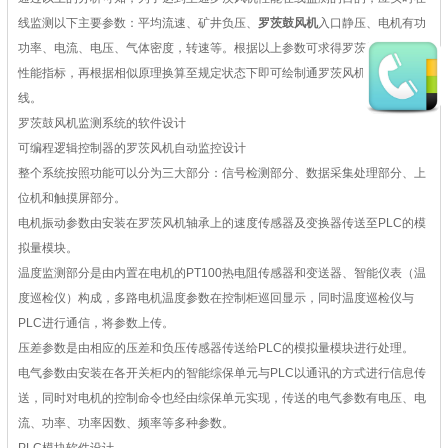
线监测以下主要参数：平均流速、矿井负压、
罗茨鼓风机
入口静压、电机有功
功率、电流、电压、气体密度，转速等。根据以上参数可求得罗茨风机的各项
性能指标，再根据相似原理换算至规定状态下即可绘制通罗茨风机的性能曲
线。
罗茨鼓风机监测系统的软件设计
可编程逻辑控制器的罗茨风机自动监控设计
整个系统按照功能可以分为三大部分：信号检测部分、数据采集处理部分、上
位机和触摸屏部分。
电机振动参数由安装在罗茨风机轴承上的速度传感器及变换器传送至PLC的模
拟量模块。
温度监测部分是由内置在电机的PT100热电阻传感器和变送器、智能仪表（温
度巡检仪）构成，多路电机温度参数在控制柜巡回显示，同时温度巡检仪与
PLC进行通信，将参数上传。
压差参数是由相应的压差和负压传感器传送给PLC的模拟量模块进行处理。
电气参数由安装在各开关柜内的智能综保单元与PLC以通讯的方式进行信息传
送，同时对电机的控制命令也经由综保单元实现，传送的电气参数有电压、电
流、功率、功率因数、频率等多种参数。