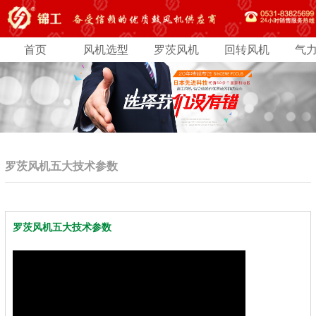
首页
风机选型
罗茨风机
回转风机
气
罗茨风机五大技术参数
罗茨风机五大技术参数