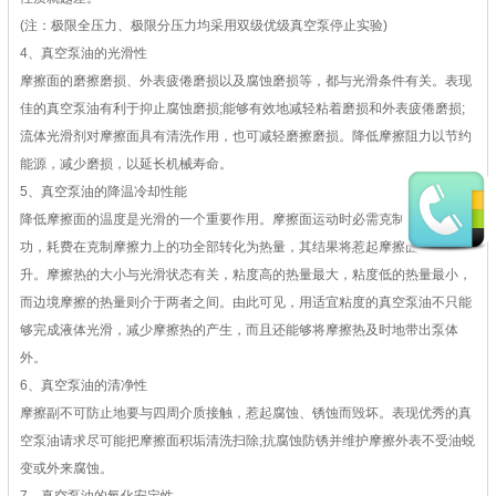
(注：极限全压力、极限分压力均采用双级优级真空泵停止实验)
4、真空泵油的光滑性
摩擦面的磨擦磨损、外表疲倦磨损以及腐蚀磨损等，都与光滑条件有关。表现
佳的真空泵油有利于抑止腐蚀磨损;能够有效地减轻粘着磨损和外表疲倦磨损;
流体光滑剂对摩擦面具有清洗作用，也可减轻磨擦磨损。降低摩擦阻力以节约
能源，减少磨损，以延长机械寿命。
5、真空泵油的降温冷却性能
降低摩擦面的温度是光滑的一个重要作用。摩擦面运动时必需克制摩擦力而作
功，耗费在克制摩擦力上的功全部转化为热量，其结果将惹起摩擦面温度上
升。摩擦热的大小与光滑状态有关，粘度高的热量最大，粘度低的热量最小，
而边境摩擦的热量则介于两者之间。由此可见，用适宜粘度的真空泵油不只能
够完成液体光滑，减少摩擦热的产生，而且还能够将摩擦热及时地带出泵体
外。
6、真空泵油的清净性
摩擦副不可防止地要与四周介质接触，惹起腐蚀、锈蚀而毁坏。表现优秀的真
空泵油请求尽可能把摩擦面积垢清洗扫除;抗腐蚀防锈并维护摩擦外表不受油蜕
变或外来腐蚀。