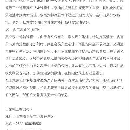
因而抗乳化性是工业光滑油的一项很重要的理化性能。特别在医药、食品、陶
瓷等工业运用真空枯燥过程中，泵油的抗乳化性能更至关重要。抗乳化性好的
泵油油水别离才能强，水蒸汽和冷凝气体经过开启气镇阀，会排出局部水蒸
汽。另外，低粘度泵油的抗乳化才能比高粘度泵油要好。
10、真空泵油的抗泡性
真空泵在运转过程中，由于有空气存在，常会产生泡沫，特别是当油品中含有
具有外表活性的添加剂时，则更容易产生泡沫，而且泡沫还不易消逝。光滑油
运用中产生泡沫会使油膜毁坏，不只使摩擦面发作烧结或增加磨损，并促进光
滑油氧化蜕变。运转中的真空系统内气领会经过密封的真空泵油层不时排出，
排出的气领会在油层外表产生大量的气泡，并从泵的排气孔中溢出，形成油品
损失和设备污染。加防抗泡剂的泵油，在抗泡效果上有明显进步。
以上就是我们
罗茨真空泵
为您介绍的关于真空泵油的选购方法，希望我们的介
绍能够对您有所帮助，如果您想要了解更多关于真空泵的知识，您可以浏览我
们的网站，我们会为您提供更专业的信息。
山东锦工有限公司
地址：山东省章丘市经济开发区
电话：0531-83825699