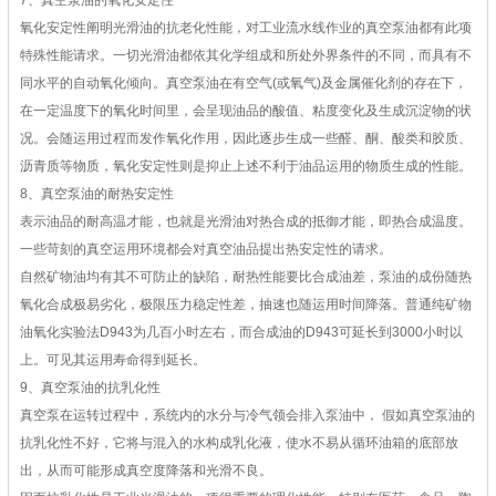
7、真空泵油的氧化安定性
氧化安定性阐明光滑油的抗老化性能，对工业流水线作业的真空泵油都有此项
特殊性能请求。一切光滑油都依其化学组成和所处外界条件的不同，而具有不
同水平的自动氧化倾向。真空泵油在有空气(或氧气)及金属催化剂的存在下，
在一定温度下的氧化时间里，会呈现油品的酸值、粘度变化及生成沉淀物的状
况。会随运用过程而发作氧化作用，因此逐步生成一些醛、酮、酸类和胶质、
沥青质等物质，氧化安定性则是抑止上述不利于油品运用的物质生成的性能。
8、真空泵油的耐热安定性
表示油品的耐高温才能，也就是光滑油对热合成的抵御才能，即热合成温度。
一些苛刻的真空运用环境都会对真空油品提出热安定性的请求。
自然矿物油均有其不可防止的缺陷，耐热性能要比合成油差，泵油的成份随热
氧化合成极易劣化，极限压力稳定性差，抽速也随运用时间降落。普通纯矿物
油氧化实验法D943为几百小时左右，而合成油的D943可延长到3000小时以
上。可见其运用寿命得到延长。
9、真空泵油的抗乳化性
真空泵在运转过程中，系统内的水分与冷气领会排入泵油中， 假如真空泵油的
抗乳化性不好，它将与混入的水构成乳化液，使水不易从循环油箱的底部放
出，从而可能形成真空度降落和光滑不良。