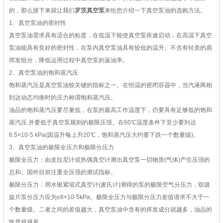
的，那么接下来就让我们
罗茨真空泵
来给您介绍一下真空泵油的选购方法。
1、真空泵油的密封性
真空泵油需求具有适合的粘度，在低温下能使真空泵疾速启动，在高温下真空
泵油能具有良好的密封性，在泵内真空泵油具有较低的温升。不含有轻质的易
挥发组分，降低运用过程中真空泵的返油率。
2、真空泵油的饱和蒸汽压
饱和蒸汽压是真空泵油较关键的指标之一。在恒温的密闭容器中，当汽液两相
到达动态均衡时的压力称谓饱和蒸汽压。
油品的饱和蒸汽压要尽量低，在泵的最高工作温度下，仍要具有足够低的饱和
蒸汽压,并要低于真空泵规则的极限压强。在60℃温度条件下至少要到达
6.5×10-5 kPa(因温升每上升20℃，饱和蒸汽压大约要下跌一个数量级)。
3、真空泵油的极限全压力和极限分压力
极限全压力：由皮拉尼计或热偶真空计测出真空泵一切物质(气体)产生压强的
总和。国外目前注重全压强的测试指标。
极限分压力：用水银紧缩式真空计(麦氏计)测得的泵的极限空气分压力，双级
旋片泵分压力应为≤6×10-5kPa。极限全压力与极限分压力差值请求不大于一
个数量级。二者之间的差值越大，真空泵油中含有的挥发成分就越多，油品的
性质就越差。