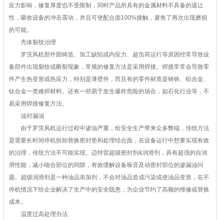
应力影响，修复厚度也不受限制，同时产品所具有的金属材料不具备的退让
性，吸收设备的冲击震动，并且可使配合面100%接触，避免了再次出现磨损
的可能。
壳体裂纹治理
罗茨风机部件因铸造、加工缺陷或内应力、超负荷运行等原因经常导致设
备部件出现裂纹或断裂现象，常规的修复方法是采用焊接。焊接常常会导致零
件产生热变形或热应力，特别是薄壁件，而且有的零件材质是铸铁、铝合金、
钛合金一类难焊材料。还有一些易于发生爆炸危险的场合，如石化行业等，不
易采用焊接修复方法。
油封漏油
由于罗茨风机运行过程中渗油严重，给安全生产带来众多弊端，传统方法
是需要长时间停机拆卸替换密封垫和处理结合面，在设备运行中想要实现有效
的治理，传统方法不可能实现。迈特雷超级密封剂&润滑剂，具有超强的自润
滑性能，减小啮合部位的间隙，有效缓解设备噪音及动密封部位的渗漏油问
题。超级润滑剂是一种油品添加剂，不会对油品造成污染或使油品变质，在不
停机情况下给企业解决了生产中的安全隐患，为企业节约了高额的维修或替换
成本。
温度过高处理办法