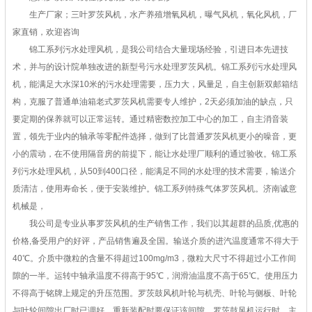
生产厂家；三叶罗茨风机，水产养殖增氧风机，曝气风机，氧化风机，厂
家直销，欢迎咨询
锦工系列污水处理风机，是我公司结合大量现场经验，引进日本先进技
术，并与的设计院单独改进的新型号污水处理罗茨风机。锦工系列污水处理风
机，能满足大水深10米的污水处理需要，压力大，风量足，自主创新双邮箱结
构，克服了普通单油箱老式罗茨风机需要专人维护，2天必须加油的缺点，只
要定期的保养就可以正常运转。通过精密数控加工中心的加工，自主消音装
置，领先于业内的轴承等零配件选择，做到了比普通罗茨风机更小的噪音，更
小的震动，在不使用隔音房的前提下，能让水处理厂顺利的通过验收。锦工系
列污水处理风机，从50到400口径，能满足不同的水处理的技术需要，输送介
质清洁，使用寿命长，便于安装维护。锦工系列特殊气体罗茨风机。济南诚意
机械是，
我公司是专业从事罗茨风机的生产销售工作，我们以其超群的品质,优惠的
价格,备受用户的好评，产品销售遍及全国。输送介质的进汽温度通常不得大于
40℃。介质中微粒的含量不得超过100mg/m3，微粒大尺寸不得超过小工作间
隙的一半。运转中轴承温度不得高于95℃，润滑油温度不高于65℃。使用压力
不得高于铭牌上规定的升压范围。罗茨鼓风机叶轮与机壳、叶轮与侧板、叶轮
与叶轮间隙出厂时已调好，重新装配时要保证该间隙。罗茨鼓风机运行时，主