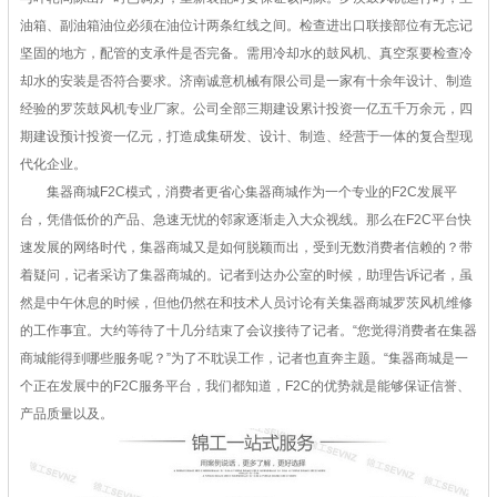
油箱、副油箱油位必须在油位计两条红线之间。检查进出口联接部位有无忘记
坚固的地方，配管的支承件是否完备。需用冷却水的鼓风机、真空泵要检查冷
却水的安装是否符合要求。济南诚意机械有限公司是一家有十余年设计、制造
经验的罗茨鼓风机专业厂家。公司全部三期建设累计投资一亿五千万余元，四
期建设预计投资一亿元，打造成集研发、设计、制造、经营于一体的复合型现
代化企业。
集器商城F2C模式，消费者更省心集器商城作为一个专业的F2C发展平
台，凭借低价的产品、急速无忧的邻家逐渐走入大众视线。那么在F2C平台快
速发展的网络时代，集器商城又是如何脱颖而出，受到无数消费者信赖的？带
着疑问，记者采访了集器商城的。记者到达办公室的时候，助理告诉记者，虽
然是中午休息的时候，但他仍然在和技术人员讨论有关集器商城罗茨风机维修
的工作事宜。大约等待了十几分结束了会议接待了记者。“您觉得消费者在集器
商城能得到哪些服务呢？”为了不耽误工作，记者也直奔主题。“集器商城是一
个正在发展中的F2C服务平台，我们都知道，F2C的优势就是能够保证信誉、
产品质量以及。