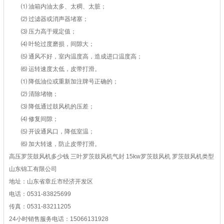
⑴ 油箱内油太多、太稠、太脏；
⑵ 过滤器或消声器堵塞；
⑶ 压力高于规定值；
⑷ 叶轮过度磨损，间隙大；
⑸ 通风不好，室内温度高，造成进口温度高；
⑹ 运转速度太低，皮带打滑。
⑴ 降低油位或重新加注牌号正确的；
⑵ 清除堵物；
⑶ 降低通过鼓风机的压差；
⑷ 修复间隙；
⑸ 开设通风口，降低室温；
⑹ 加大转速，防止皮带打滑。
高压罗茨鼓风机多少钱 三叶罗茨鼓风机气封 15kw罗茨鼓风机 罗茨鼓风机类型
山东锦工有限公司
地址：山东省章丘市经济开发区
电话：0531-83825699
传真：0531-83211205
24小时销售服务电话：15066131928