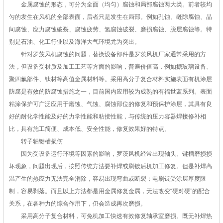
金属腐蚀的形态，可分为全面（均匀）腐蚀和局部腐蚀两大类。前者较均
匀的发生在风机的全部表面，后者只是发生在局部。例如孔蚀、缝隙腐蚀、晶
间腐蚀、应力腐蚀破裂、腐蚀疲劳、氢腐蚀破裂、磨损腐蚀、脱层腐蚀等。特
别是石油、化工行业以及海洋大气环境尤为突出。
针对罗茨风机腐蚀的问题，替换设备部件是罗茨风机厂家通常采用的方
法，但设备受材质及加工工艺等方面的影响，普遍价值高，例如搪玻璃设备、
聚四氟部件、钛材等高值金属材料等。采用高分子复合材料实施表面有机涂层
防腐是有效的防腐蚀措施之一，目前国内应用较为成熟的有福世蓝系列。表面
粘涂保护可广泛应用于磨蚀、气蚀、腐蚀部位的修复和预保护涂层，其具有良
好的耐化学性能及好的力学性能和粘接性能，与传统的压力容器焊接修补相
比，具有施工简便、成本低、安全性能，修复效果好的特点。
转子轴键槽损伤
因为受设备运行环境等因素的影响，罗茨风机经常出现轴头、键槽磨损损
坏现象，问题出现后，按照传统方法要补焊或刷镀后机加工修复。但是补焊高
温产生的热应力无法完全消除，容易出现弯曲或断裂；电刷镀受涂层厚度限
制，容易剥落。而且以上方法都是用金属修复金属，无法改变“硬对硬”的配合
关系，在各种力的综合作用下，仍会造成再次磨损。
采用高分子复合材料，可免机加工快速有效修复轴承室磨损。既无补焊热