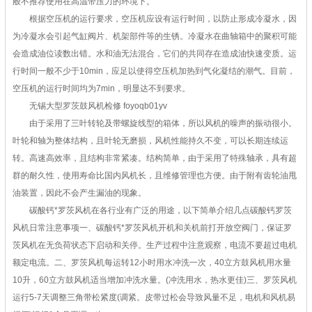
般不推荐使用在高温带压力的环境下。
根据空压机的运行要求，空压机应设有运行时间，以防止形成冷凝水，因
为冷凝水会引起气缸阀片、机架部件等的生锈。冷凝水在曲轴箱中的聚积可能
会造成油位读数出错。水和油无法混合，它们的共同存在造成油快速变质。运
行时间一般不少于10min，应足以使得空压机加热到气化凝结的潮气。目前，
空压机的运行时间均为7min，明显达不到要求。
无锡大型罗茨鼓风机检修 foyoqb01yv
由于采用了三叶转轮及带螺旋线型的箱体，所以风机的噪声的振动很小。
叶轮和轴为整体结构，且叶轮无磨损，风机性能持久不变，可以长期连续运
转。高速高效率，且结构非常紧凑。结构简单，由于采用了特殊轴承，具有超
群的耐久性，使用寿命比国内风机长，且维修管理也方便。由于附有齿轮油甩
油装置，因此不会产生漏油的现象。
碳酸钙*罗茨风机在各行业有广泛的用途，以下简单介绍几点碳酸钙罗茨
风机日常注意事项一、碳酸钙*罗茨风机开机和关机前打开放空阀门，保证罗
茨风机在无负荷状态下启动和关停。生产过程中注意观察，电流不要超过电机
额定电流。二、罗茨风机每运转12小时用水冲洗一次，40立方鼓风机用水量
10升，60立方鼓风机适当增加冲洗水量。(冲洗用水，热水更佳)三、罗茨风机
运行5-7天调整三角带松紧度(调紧。皮带过松会导致风量不足，电机和风机易