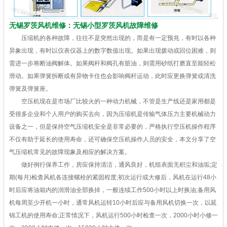
无锡罗茨风机维修：无锡小型罗茨风机故障维修
压缩机的各种故障，往往不是突然出现的，而是有一定预兆，有时以各种
异象出现，有时以仪表仪器上的数字数值出现。如果出现拨动或回位困难，则
需进一步将断油阀解体。如果阀杆和阀孔有脏油，则需用砂纸打磨直至能轻松
滑动。如果弹簧拆断或有异物卡住也会影响阀杆运动，此时应更换弹簧或清洗
弹簧及弹簧座。
空压机现在是市场厂比较火的一种动力机械，不管是生产线还是家用都是
受很多企业和个人用户的购买去向，因为压缩机是传输气体压力主要机械动力
设备之一，但是保持空气压缩机安全是非常必要的，严格执行空压机操作程序
不仅有助于延长的使用寿命，还可确保空压机操作人员的安全，本文分享了空
气压缩机常见的故障现象及相应的解决方案。
做好例行保养工作，房应保持清洁，通风良好，机组表面无积尘和油垢;定
期(每月)检查风机各连接螺栓的紧固程度;初次运行或大修后，风机在运行48小
时后应将油箱内的润滑油全部换掉，一般连续工作500小时以上时换油;备用风
机每周至少开机一小时，通常风机运转10小时后应与备用风机切换一次，以延
锦工机的使用寿命;正常情况下，风机运行500小时检查一次，2000小时小修一