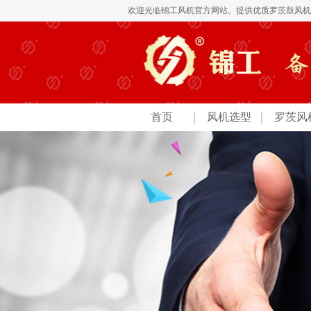
欢迎光临锦工风机官方网站。提供优质
罗茨鼓风机
首页
风机选型
罗茨风