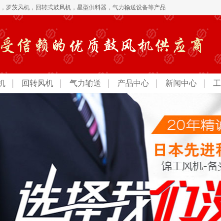
，
罗茨风机
，
回转式鼓风机
，
星型供料器，气力输送设备
等产品
机
回转风机
气力输送
产品中心
新闻中心
工