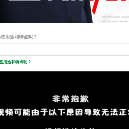
哪些用途和特点呢？
些用途和特点呢？