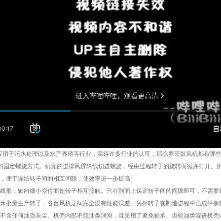
应用于污水处理以及水产养殖等行业，深得许多行业的认可，那么罗茨鼓风机都有哪些
以上的固定螺旋方式。机壳的进排风屏障线切进螺旋，经由过程转子的旋转而循序打开。
形，便于连结转子间的相互间隙，使效率进一步提高。
直线形，轴向细小变位而使转子相互接触。只在剖面上保证转子间的间隙即可，不需要
机床批量生产转子，各台风机之间完全没有性能误差。另外转子在制造进程中已成平衡
，不含任何油质灰尘。机壳内部不须油类润滑，且采用了避免轴承、齿轮油类混进机壳