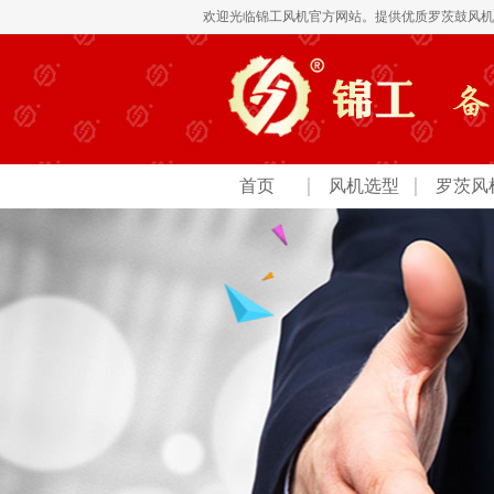
欢迎光临锦工风机官方网站。提供优质
罗茨鼓风机
首页
风机选型
罗茨风