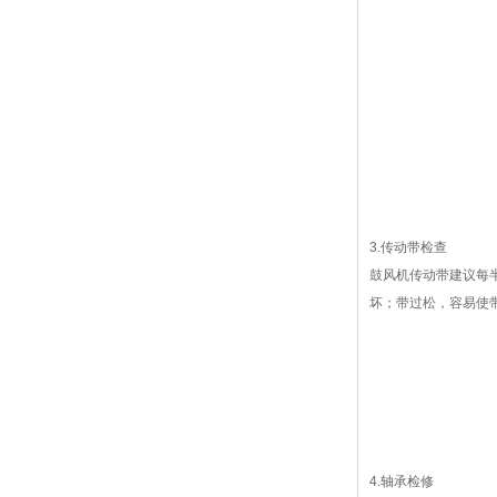
3.传动带检查
鼓风机传动带建议每
坏；带过松，容易使
4.轴承检修