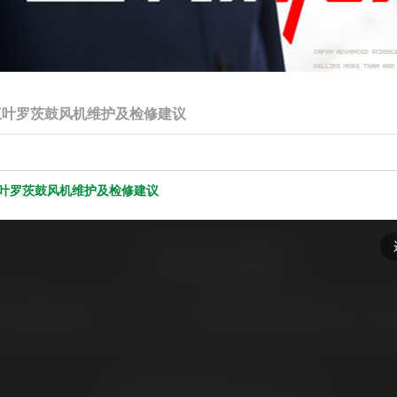
三叶罗茨鼓风机维护及检修建议
叶罗茨鼓风机维护及检修建议