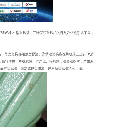
~75kW中小型鼓风机。三叶罗茨鼓风机的种类及结构形式不同，
更换，每次更换都须放空原油。润滑油更换应在风机停止运行1h后
引起齿轮摩擦、风机发热、噪声上升等现象；油量过多时，产生漏
他品牌齿轮油，应放空原齿轮油，并用新齿轮油清洗一遍。