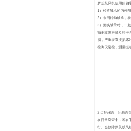
罗茨鼓风机使用的轴
1）检查轴承的内外
2）来回转动轴承，
3）更换轴承时，一
轴承故障检修及时率
损，严重者直接损坏
检测仪巡检，测量振
2.齿轮端盖、油箱盖
在日常巡查中，若在
行。当故障罗茨鼓风