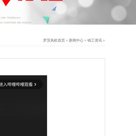
罗茨风机首页
»
新闻中心
»
锦工资讯
»