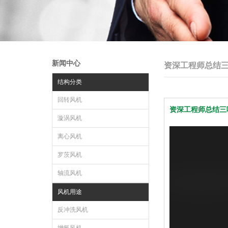
新闻中心
资深工程师总结
结构分类
回转风机
资深工程师总结三
漩涡风机
离心风机
罗茨风机
轴流风机
风机用途
反冲洗风机