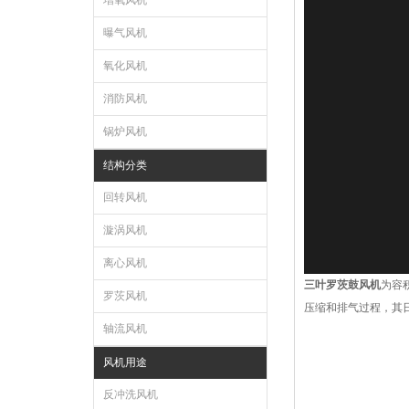
增氧风机
曝气风机
氧化风机
消防风机
锅炉风机
结构分类
回转风机
漩涡风机
离心风机
三叶罗茨鼓风机
为容
罗茨风机
压缩和排气过程，其
轴流风机
风机用途
反冲洗风机