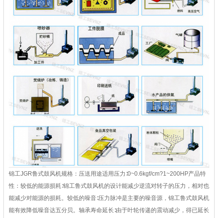
锦工JGR鲁式鼓风机规格：压送用途适用压力∶0~0.6kgf/cm?1~200HP产品特
性：较低的能源损耗∶锦工鲁式鼓风机的设计能减少逆流对转子的压力，相对也
能减少对能源的损耗。较低的噪音∶压力脉冲是主要的噪音源，锦工鲁式鼓风机
能有效降低噪音达五分贝。轴承寿命延长∶由于叶轮传递的震动减少，得已延长