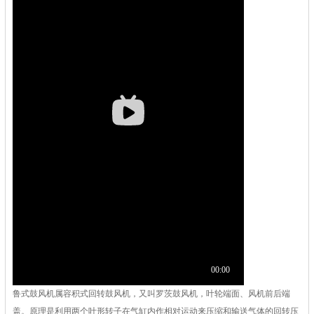
鲁式鼓风机属容积式回转鼓风机，又叫罗茨鼓风机，叶轮端面、风机前后端
盖。原理是利用两个叶形转子在气缸内作相对运动来压缩和输送气体的回转压