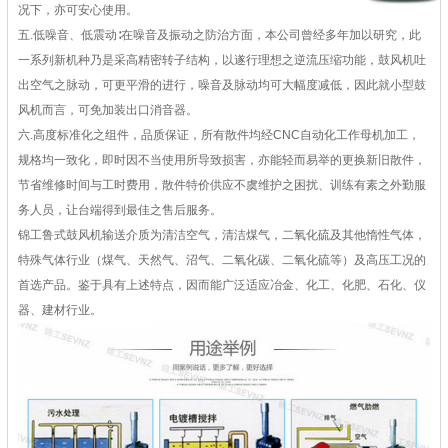
况下，亦可安心使用。
五.低噪音、低震动∶在噪音及振动之防治方面，本公司曾经多年加以研究，此
一系列新机种乃是采高精密转子结构，以遂行理想之逆流压缩功能，鼓风机吐
出空气之脉动，可更平滑的进行，噪音及脉动均可大幅度减低，因此就小型鼓
风机而言，可免加装出口消音器。
六.高度标准化之组件，品质保证，所有散件均经CNC自动化工作母机加工，
规格均一致化，即时因不当使用所导致损害，亦能轻而易举的更换新旧散件，
节省维修时间与工时费用，散件特价供应不虞维护之困扰、训练有素之外勤服
务人员，让台端得到最佳之售后服务。
锦工鲁式鼓风机输送介质为清洁空气，清洁煤气，二氧化硫及其他惰性气体，
特殊气体行业（煤气、天然气、沼气、二氧化碳、二氧化硫等）及高压工况的
首选产品。鉴于具有上述特点，因而能广泛适应冶金、化工、化肥、石化、仪
器、建材行业。