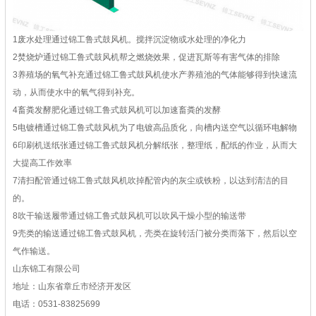
1废水处理通过锦工鲁式鼓风机。搅拌沉淀物或水处理的净化力
2焚烧炉通过锦工鲁式鼓风机帮之燃烧效果，促进瓦斯等有害气体的排除
3养殖场的氧气补充通过锦工鲁式鼓风机使水产养殖池的气体能够得到快速流
动，从而使水中的氧气得到补充。
4畜粪发酵肥化通过锦工鲁式鼓风机可以加速畜粪的发酵
5电镀槽通过锦工鲁式鼓风机为了电镀高品质化，向槽内送空气以循环电解物
6印刷机送纸张通过锦工鲁式鼓风机分解纸张，整理纸，配纸的作业，从而大
大提高工作效率
7清扫配管通过锦工鲁式鼓风机吹掉配管内的灰尘或铁粉，以达到清洁的目
的。
8吹干输送履带通过锦工鲁式鼓风机可以吹风干燥小型的输送带
9壳类的输送通过锦工鲁式鼓风机，壳类在旋转活门被分类而落下，然后以空
气作输送。
山东锦工有限公司
地址：山东省章丘市经济开发区
电话：0531-83825699