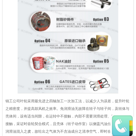
锦工公司叶轮采用最先进之四轴加工一次加工法，以减少人为误差，提升叶轮
之精密度，并提高鼓风机之效率。免润滑油无故障在转子与转子间，及转体与
壳体间，设有适当间隙，在运转中不接触，内部不需要润滑处理、机械部份之
接触，采证时齿轮契合模式，且壳体（转子动作室）以侧盖汽油分离，不致有
润滑油混入之虞，故吐出之气体为不含油成分之清净空气，即时在长期运转情