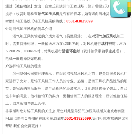
通过【诚信物流】发出，自章丘到滨州市工程现场，预计需要2天时间。温馨
提示：收货时请检查
沼气加压风机
是否有所损坏，如有请向当地货运索赔并及
时拨打锦工热线【锦工风机采购热线：
0531-83825699
针对沼气加压风机的简单介绍
沼气加压风机输送的介质为沼气（易燃易爆），在对
沼气加压风机
加工
时，需要特殊处理，一般输送压力在≤20KPA时，对风机进行
填料密封
，压力
＞20KPA，≤80KPA时，对风机进行
活塞环密封
（双排轴承带轴承座处理），
电机一般选择防爆电机。
户选择锦工风机的理由
滨州华钢公司樊经理表示，在采购沼气加压风机之前，也是对很多风机厂
家进行了比对，是锦工风机工作人员的专业、热情，是锦工风机产品性能的细
节，是完善的售后服务，是产品价格的经济实惠，让他最终选择了锦工，自己
也非常的满意，他相信锦工的实力，更相信锦工人的服务理念，所以他信任锦
工，愿意长期与锦工合作。
非常感谢您对锦工风机的关注,如果您对此型号沼气加压风机感兴趣或者有疑
问,请点击网页右侧的在线客服,或致电
0531-83825699
,我们相信:有您的建议和
帮助,我们会做得更好！