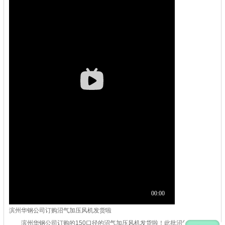
滨州华钢公司订购沼气加压风机发货啦
滨州华钢公司订购的150口径的沼气加压风机发货啦！此批沼气加压风机