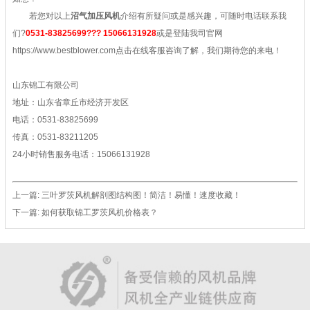
若您对以上
沼气加压风机
介绍有所疑问或是感兴趣，可随时电话联系我
们?
0531-83825699???
15066131928
或是登陆我司官网
https://www.bestblower.com点击在线客服咨询了解，我们期待您的来电！
山东锦工有限公司
地址：山东省章丘市经济开发区
电话：0531-83825699
传真：0531-83211205
24小时销售服务电话：15066131928
上一篇:
三叶罗茨风机解剖图结构图！简洁！易懂！速度收藏！
下一篇:
如何获取锦工罗茨风机价格表？