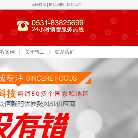
返回首页
|
网站地图
|
联系我们
程案例
关于锦工
联系我们