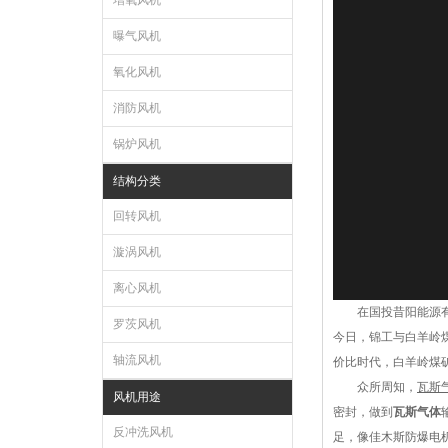
增氧风机
曝气风机
氧化风机
消防风机
锅炉风机
结构分类
回转风机
漩涡风机
离心风机
在国投昔阳能源有
罗茨风机
今日，锦工与白羊岭
轴流风机
价比时代，白羊岭煤
众所周知，
瓦斯
风机用途
密封，做到
瓦斯气体
反冲洗风机
足，像佳木斯防爆电