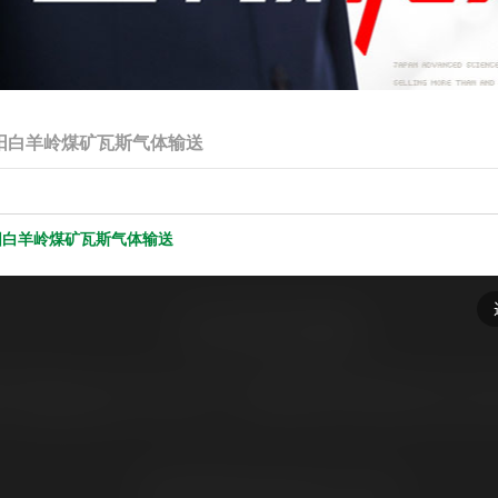
阳白羊岭煤矿瓦斯气体输送
阳白羊岭煤矿瓦斯气体输送