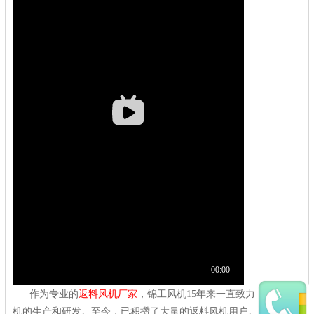
作为专业的
返料风机厂家
，锦工风机
15
年来一直致力于返料风
机的生产和研发。至今，已积攒了大量的返料风机用户。锦工的返