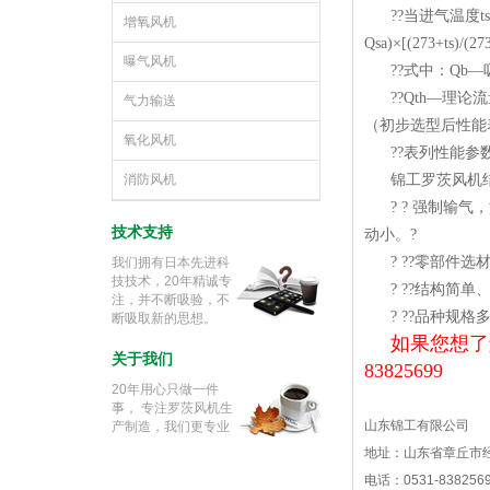
??
当进气温度
ts
增氧风机
Qsa)
×
[(273+ts)/(27
曝气风机
??
式中：
Qb
—
??Qth
—理论流
气力输送
（初步选型后性能
氧化风机
??
表列性能参
消防风机
锦工罗茨风机
? ? 强制输
技术支持
动小。
?
? ??
零部件选
我们拥有日本先进科
技技术，20年精诚专
? ??
结构简单
注，并不断吸验，不
? ??
品种规格
断吸取新的思想。
如果您想了
关于我们
83825699
20年用心只做一件
事， 专注罗茨风机生
山东锦工有限公司
产制造，我们更专业
地址：山东省章丘市
电话：0531-838256