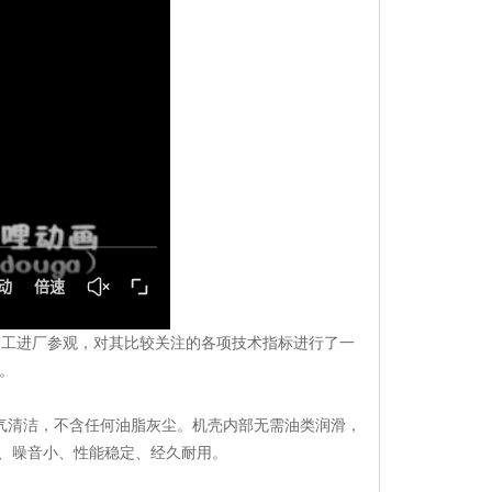
杨工进厂参观，对其比较关注的各项技术指标进行了一
。
气清洁，不含任何油脂灰尘。机壳内部无需油类润滑，
、噪音小、性能稳定、经久耐用。