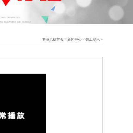
罗茨风机首页
»
新闻中心
»
锦工资讯
»