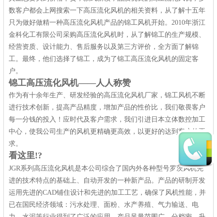
数客户都会上网搜索一下高压流化风机的相关资料，从了解十五年
只为做好做精一种高压流化风机产品的锦工风机开始。
2010
年浙江
金科化工有限公司采购高压流化风机时，从了解锦工的生产规模、
经营资质、设计能力、售后服务以及第三方评价，全方面了解锦
工。最终，他们选择了锦工，成为了锦工高压流化风机的固定客
户。
锦工
高压流化风机——人人称赞
作为有十余年生产、研发经验的高压流化风机厂家，锦工风机不断
进行技术创新，提高产品精度，增加产品的性价比，我们敬畏客户
每一分钱的投入！应时代及客户需求，我们引进日本立体数控加工
中心，使我公司生产的风机更精确更高效，以更好的达到客户的要
求。
看这里
!?
JGR
系列高压流化风机是本公司综合了国内外各种型号罗茨风机先
进的技术特点的基础上、自动开发的一种新产品。产品的研制开发
运用先进的
CAD
铺住设计和先进的加工工艺，确保了风机性能，并
已在国民经济领域：污水处理、面粉、水产养殖、气力输送、电
力、水泥等行业得到了广泛的应用。产品风量范围广、分档密、升