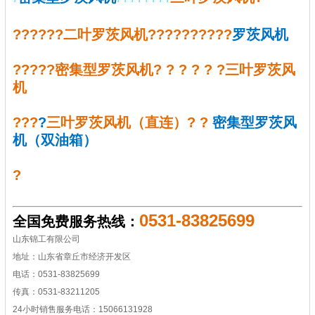
??????二叶罗茨风机??????????
罗茨风机
?????密集型罗茨风机? ? ? ? ? ?三叶罗茨风
机
???
?
三
叶
罗茨风机（直连
）
?
?
密集型罗茨风
机（双油箱）
?
0531-83825699
全国免费服务热线
：
山东锦工有限公司
地址：山东省章丘市经济开发区
电话：0531-83825699
传真：0531-83211205
24小时销售服务电话：15066131928