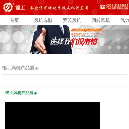
首页
风机选型
罗茨风机
回转风机
气
锦工风机产品展示
锦工风机产品展示